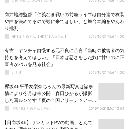
芸能ネタはこれだけでおｋ
2019/10/21(Mo) 14:00
向井地総監督「仁義なき戦いの前座ライブは自分達で衣装
や曲を決めてるので観に来てほしい」と舞台本編をやんわ
り批判
HKTまとめもん【HKT48のまとめ】
2019/10/21(Mo) 14:00
有吉、ヤンチャ自慢する元不良に苦言「当時の被害者の気
持ちを考えてほしい」「日本は悪さをした奴に甘いのに正
直者がバカを見る社会」
カナ速
2019/10/21(Mo) 14:00
欅坂46平手友梨奈ちゃんの最新写真は諸事
情により今月は未公開！森田ひかるが撮影
した写ルンです「夏の全国アリーナツアー
2019」オフショットをSOL公式サイトで公
欅坂46まとめきんぐだむ
2019/10/21(Mo) 13:54
開中【SCHOOL OF LOCK!】
【日向坂46】ワンカットPVの動画、とんで