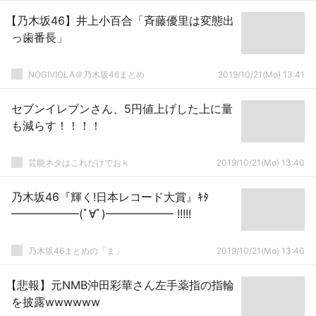
【乃木坂46】井上小百合「斉藤優里は変態出
っ歯番長」
NOGIVIOLA＠乃木坂46まとめ
2019/10/21(Mo) 13:41
セブンイレブンさん、5円値上げした上に量
も減らす！！！！
芸能ネタはこれだけでおｋ
2019/10/21(Mo) 13:40
乃木坂46『輝く!日本レコード大賞』ｷﾀ
━━━━━━(ﾟ∀ﾟ)━━━━━━ !!!!!
乃木坂46まとめの「ま」
2019/10/21(Mo) 13:40
【悲報】元NMB沖田彩華さん左手薬指の指輪
を披露wwwwww