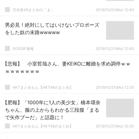
乃木坂46まとめの「ま」
2019/10/21(Mo) 12:40
男必見！絶対にしてはいけないプロポーズ
をした奴の末路wwwww
GOSSIP速報
2019/10/21(Mo) 12:40
【悲報】 小室哲哉さん、妻KEIKOに離婚を求め調停ｗｗ
ｗｗｗｗｗｗｗ
HKTまとめもん【HKT48のまとめ】
2019/10/21(Mo) 12:35
【肥報】「1000年に1人の美少女」橋本環奈
ちゃん、服の上からもわかる三段腹「まる
で矢作ブーだ」と話題に！
HKTまとめもん【HKT48のまとめ】
2019/10/21(Mo) 12:30