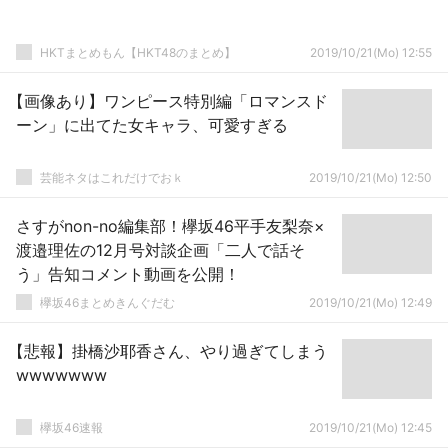
HKTまとめもん【HKT48のまとめ】
2019/10/21(Mo) 12:55
【画像あり】ワンピース特別編「ロマンスド
ーン」に出てた女キャラ、可愛すぎる
芸能ネタはこれだけでおｋ
2019/10/21(Mo) 12:50
さすがnon-no編集部！欅坂46平手友梨奈×
渡邉理佐の12月号対談企画「二人で話そ
う」告知コメント動画を公開！
欅坂46まとめきんぐだむ
2019/10/21(Mo) 12:49
【悲報】掛橋沙耶香さん、やり過ぎてしまう
wwwwwww
欅坂46速報
2019/10/21(Mo) 12:45