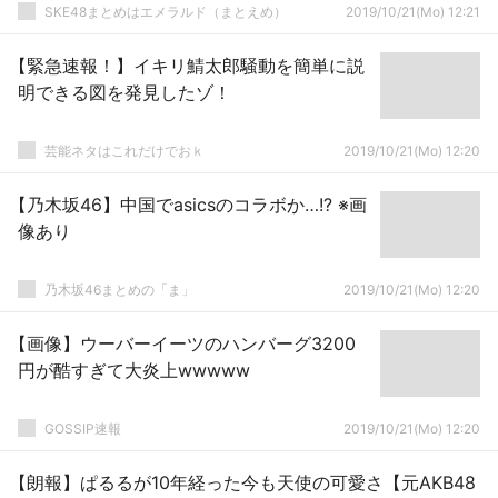
SKE48まとめはエメラルド（まとえめ）
2019/10/21(Mo) 12:21
【緊急速報！】イキリ鯖太郎騒動を簡単に説
明できる図を発見したゾ！
芸能ネタはこれだけでおｋ
2019/10/21(Mo) 12:20
【乃木坂46】中国でasicsのコラボか…!? ※画
像あり
乃木坂46まとめの「ま」
2019/10/21(Mo) 12:20
【画像】ウーバーイーツのハンバーグ3200
円が酷すぎて大炎上wwwww
GOSSIP速報
2019/10/21(Mo) 12:20
【朗報】ぱるるが10年経った今も天使の可愛さ【元AKB48