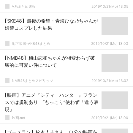
V系まとめ速報
2019/10/21(Mo) 13:05
【SKE48】最後の希望・青海ひな乃ちゃんが
婦警コスプレした結果
地下帝国-AKB48まとめ
2019/10/21(Mo) 13:03
【NMB48】梅山恋和ちゃんが相変わらず破
壊的に可愛い件について
NMB48まとめスピリッツ
2019/10/21(Mo) 13:02
【映画】アニメ『シティーハンター』フラン
スでは規制あり “もっこり”使わず「違う表
現」
映画.net
2019/10/21(Mo) 13:00
【ブーメラン】松本人志さん、自分の映画を