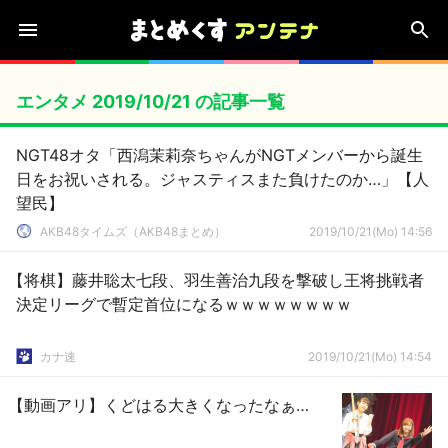
エンタメ 2019/10/21 の記事一覧
NGT48オタ「西潟茉莉奈ちゃんがNGTメンバーから誕生
日をお祝いされる。ジャスティスまた負けたのか…」【人
望民】
AKB48タイムズ（AKB48まとめ）
2019/10/21(Mo) 14:56
【将棋】藤井聡太七段、羽生善治九段を撃破し王将挑戦者
決定リーグで暫定首位になるｗｗｗｗｗｗｗｗ
カナ速
2019/10/21(Mo) 14:54
【動画アリ】くどはる大きくなったなぁ…