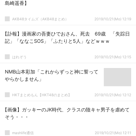
島崎遥香】
AKB48タイムズ（AKB48まとめ）
2019/10/21(Mo) 12:19
【訃報】漫画家の吾妻ひでおさん、死去 69歳 「失踪日
記」「ななこSOS」「ふたりと5人」などｗｗｗ
はれぞう
2019/10/21(Mo) 12:15
NMB山本彩加「これからずっと神に誓って
やらかしません」
HKTまとめもん【HKT48のまとめ】
2019/10/21(Mo) 12:12
【画像】ガッキーのJK時代、クラスの陰キャ男子を虐めて
そう・・・
mashlife通信
2019/10/21(Mo) 12:11