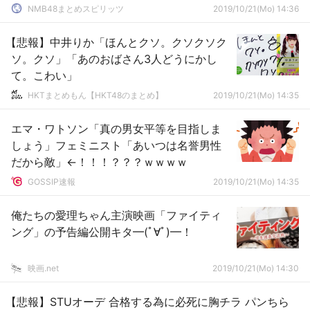
NMB48まとめスピリッツ
2019/10/21(Mo) 14:36
【悲報】中井りか「ほんとクソ。クソクソク
ソ。クソ」「あのおばさん3人どうにかし
て。こわい」
HKTまとめもん【HKT48のまとめ】
2019/10/21(Mo) 14:35
エマ・ワトソン「真の男女平等を目指しま
しょう」フェミニスト「あいつは名誉男性
だから敵」←！！！？？？ｗｗｗｗ
GOSSIP速報
2019/10/21(Mo) 14:35
俺たちの愛理ちゃん主演映画「ファイティ
ング」の予告編公開キタ━(ﾟ∀ﾟ)━！
映画.net
2019/10/21(Mo) 14:30
【悲報】STUオーデ 合格する為に必死に胸チラ パンちら