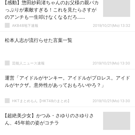
【感動】惣田紗莉渚ちゃんのお父様の親バカ
っぷりが素敵すぎる！これを見たらさすが
のアンチも一生叩けなくなるだろ……
AKB48地下速報
2019/10/21(Mo) 13:32
松本人志が流行らせた言葉一覧
芸能人ニュース速報
2019/10/21(Mo) 13:30
運営「アイドルがヤンキー。アイドルがプロレス。アイド
ルがヤクザ。意外性があっておもろいやろ？」
HKTまとめもん【HKT48のまとめ】
2019/10/21(Mo) 13:30
【超絶美少女】かつみ・さゆりのさゆりさ
ん、45年前の姿がコチラ