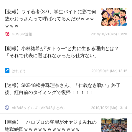
【悲報】ワイ若者(37)、学生バイトに影で何
故かおっさんって呼ばれてるんだがｗｗｗ
ｗｗｗ
GOSSIP速報
2019/10/21(Mo) 13:20
【朗報】小林祐希が“タトゥー”と共に生きる理由とは？
「それで代表に選ばれなかったら仕方ない」
はれぞう
2019/10/21(Mo) 13:15
【速報】SKE48松井珠理奈さん、「仁義なき戦い」終了
後、紅白前のタイミングで復帰！！！！！
AKB48タイムズ（AKB48まとめ）
2019/10/21(Mo) 13:14
【画像】 ハロプロの客層がオヤジまみれの
地獄絵図ｗｗｗｗｗｗｗｗｗｗｗｗ