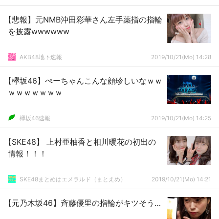
【悲報】元NMB沖田彩華さん左手薬指の指輪
を披露wwwwww
AKB48地下速報
2019/10/21(Mo) 14:28
【欅坂46】ぺーちゃんこんな顔珍しいなｗｗ
ｗｗｗｗｗｗｗ
欅坂46速報
2019/10/21(Mo) 14:25
【SKE48】 上村亜柚香と相川暖花の初出の
情報！！！
SKE48まとめはエメラルド（まとえめ）
2019/10/21(Mo) 14:21
【元乃木坂46】斉藤優里の指輪がキツそう…