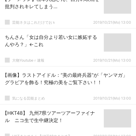
批判されキレてしまう…
芸能ネタはこれだけでおｋ
2019/10/21(Mo) 13:00
ちんさん「女は自分より若い女に嫉妬する
んやろ？」←これ
大物Youtubeｒ速報
2019/10/21(Mo) 13:00
【画像】ラストアイドル：“美の最終兵器”が「ヤンマガ」
グラビアを飾る！究極の美をご覧下さい！！
気になる芸能まとめ
2019/10/21(Mo) 13:00
【HKT48】 九州7県ツアーツアーファイナ
ル ニコ生で生中継決定！