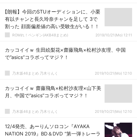
【朗報】今回のSTUオーディションに、小栗
有以チャンと長久玲奈チャンを足して 3で
割った 顔面偏差値の高い受験生がいる！！
ROMれ！ペンギン(AKB48まとめ)
2019/10/21(Mo) 12:11
カッコイイｗ 生田絵梨花×齋藤飛鳥×松村沙友理、中国
で”asics”コラボってマジ？！
乃木坂46まとめ 乃木りんく
2019/10/21(Mo) 12:10
カッコイイｗ 齋藤飛鳥×松村沙友理×山下美
月、中国で”asics”コラボってマジ？！
乃木坂46まとめ 乃木りんく
2019/10/21(Mo) 12:10
12/4発売、あーりんソロコン『AYAKA
NATION 2019』BD＆DVD “第一弾トレーラ