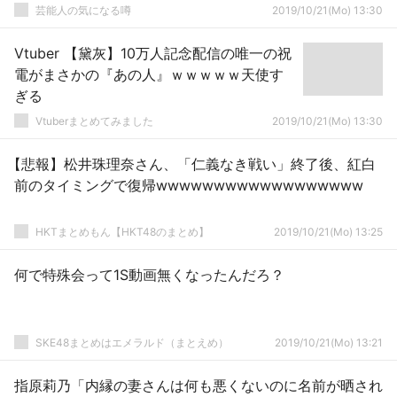
芸能人の気になる噂
2019/10/21(Mo) 13:30
Vtuber 【黛灰】10万人記念配信の唯一の祝
電がまさかの『あの人』ｗｗｗｗｗ天使す
ぎる
Vtuberまとめてみました
2019/10/21(Mo) 13:30
【悲報】松井珠理奈さん、「仁義なき戦い」終了後、紅白
前のタイミングで復帰wwwwwwwwwwwwwwwwww
HKTまとめもん【HKT48のまとめ】
2019/10/21(Mo) 13:25
何で特殊会って1S動画無くなったんだろ？
SKE48まとめはエメラルド（まとえめ）
2019/10/21(Mo) 13:21
指原莉乃「内縁の妻さんは何も悪くないのに名前が晒され