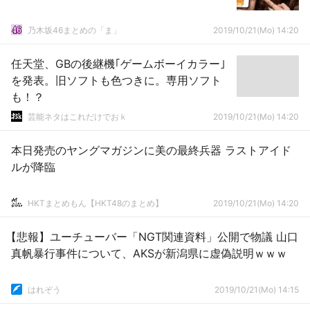
乃木坂46まとめの「ま」
2019/10/21(Mo) 14:20
任天堂、GBの後継機｢ゲームボーイカラー｣
を発表。旧ソフトも色つきに。専用ソフト
も！？
芸能ネタはこれだけでおｋ
2019/10/21(Mo) 14:20
本日発売のヤングマガジンに美の最終兵器 ラストアイド
ルが降臨
HKTまとめもん【HKT48のまとめ】
2019/10/21(Mo) 14:20
【悲報】ユーチューバー「NGT関連資料」公開で物議 山口
真帆暴行事件について、AKSが新潟県に虚偽説明ｗｗｗ
はれぞう
2019/10/21(Mo) 14:15