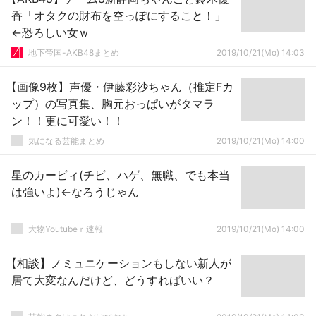
香「オタクの財布を空っぽにすること！」
←恐ろしい女ｗ
地下帝国-AKB48まとめ
2019/10/21(Mo) 14:03
【画像9枚】声優・伊藤彩沙ちゃん（推定Fカ
ップ）の写真集、胸元おっぱいがタマラ
ン！！更に可愛い！！
気になる芸能まとめ
2019/10/21(Mo) 14:00
星のカービィ(チビ、ハゲ、無職、でも本当
は強いよ)←なろうじゃん
大物Youtubeｒ速報
2019/10/21(Mo) 14:00
【相談】ノミュニケーションもしない新人が
居て大変なんだけど、どうすればいい？