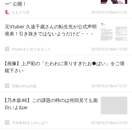
ー” 公開！
ももクロ侍
2019/10/21(Mo) 12:10
元Vtuber 久遠千歳さんの転生先が公式声明
発表！引き抜きではないようだけど・・・
Vtuberまとめてみました
2019/10/21(Mo) 12:08
【画像】上戸彩の「たわわに実りすぎたお●ぱい」をご堪
能下さい
芸能かめはめ波
2019/10/21(Mo) 12:07
【乃木坂46】この課題の時のは何回見ても面
白いよねw
乃木坂46まとめんばー
2019/10/21(Mo) 12:05