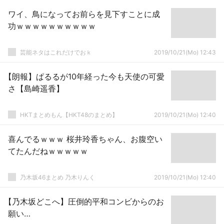
ワイ、鳥になってお前らを見下すことに成
功ｗｗｗｗｗｗｗｗｗｗ
芸能ネタはこれだけでおｋ
2019/10/21(Mo) 12:43
【朗報】ぱるるが10年経った今も天使の可愛
さ【島崎遥香】
HKTまとめもん【HKT48のまとめ】
2019/10/21(Mo) 12:40
喜んでるｗｗｗ 桜井玲香ちゃん、お腹空い
てたんだねｗｗｗｗｗ
乃木坂46まとめ 乃木りんく
2019/10/21(Mo) 12:40
【乃木坂どこへ】圧倒的平和コンビからのお
願い…