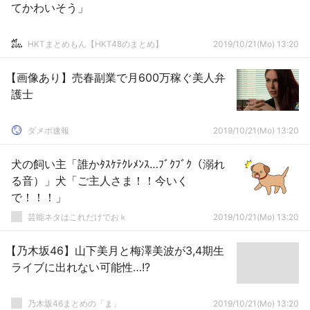
てかわいそう」
HKTまとめもん【HKT48のまとめ】
2019/10/21(Mo) 13:20
【画像あり】売春副業で月600万稼ぐ美人弁
護士
ダメポ速報
2019/10/21(Mo) 13:20
犬の飼い主「誰かﾀｽｹﾃｸﾚﾒﾝｽ…ﾌﾞｸﾌﾞｸ（溺れ
る音）」犬「ご主人さま！！今いく
で！！！」
芸能ネタはこれだけでおｋ
2019/10/21(Mo) 13:20
【乃木坂46】山下美月と梅澤美波が3,4期生
ライブに出れない可能性…!?
乃木坂46まとめの「ま」
2019/10/21(Mo) 13:20