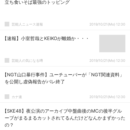
立ち食いそば最強のトッピング
芸能人ニュース速報
2019/10/21(Mo) 12:30
【速報】小室哲哉とKEIKOが離婚か・・・
芸能人の気になる噂
2019/10/21(Mo) 12:30
【NGT山口暴行事件】ユーチューバーが「NGT関連資料」
を公開し虚偽報告がバレ終了
カナ速
2019/10/21(Mo) 12:30
【SKE48】夜公演のアーカイブ中盤曲後のMCの後半グル
ープがまるまるカットされてるんだけどなんかまずかった
の？