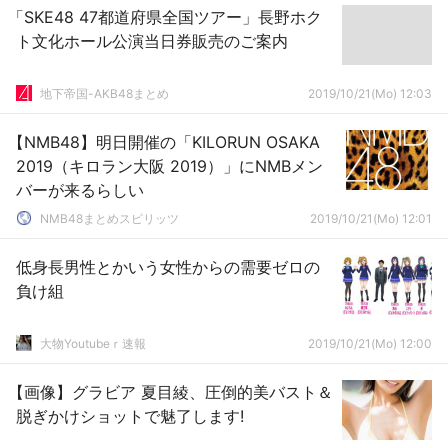
「SKE48 47都道府県全国ツアー」長野ホク
ト文化ホール公演当日券販売のご案内
地下帝国-AKB48まとめ
2019/10/21(Mo) 12:03
【NMB48】明日開催の「KILORUN OSAKA
2019（キロラン大阪 2019）」にNMBメン
バーが来るらしい
NMB48まとめスピリッツ
2019/10/21(Mo) 12:01
低身長男性とかいう女性からの需要ゼロの
負け組
大物Youtubeｒ速報
2019/10/21(Mo) 12:00
【画像】グラビア 夏目綾、圧倒的美バスト＆
脱ぎかけショットで魅了します!