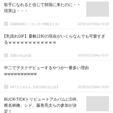
歌手になれると信じて韓国に来たのに・・
現実は・・・
芸能NEWS＋｜エンタメ情報まとめ！
2019/10/21(Mo) 13:08
【乳揺れGIF】夏帆(28)の現在がいくらなんでも可愛すぎ
るｗｗｗｗｗｗｗｗｗｗｗｗ
芸能かめはめ波
2019/10/21(Mo) 13:07
中二でヲタクデビューするやつが一番多い理由
wwwwwwwwww
HKTまとめもん【HKT48のまとめ】
2019/10/21(Mo) 13:05
BUCK-TICKトリビュートアルバムにDIR、
椎名林檎、シド、藤巻亮太らの参加が決
定！