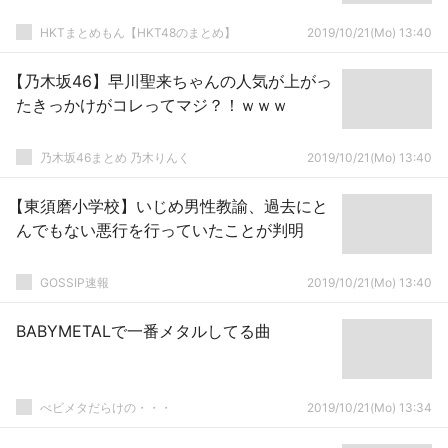
HKTまとめもん【HKT48のまとめ】
2019/10/21(Mo) 13:40
【乃木坂46】早川聖来ちゃんの人気が上がっ
たきっかけがコレってマジ？！ｗｗｗ
乃木坂46まとめ 乃木りんく
2019/10/21(Mo) 13:40
【東須磨小学校】いじめ男性教諭、過去にと
んでもない悪行を行っていたことが判明
GOSSIP速報
2019/10/21(Mo) 13:40
BABYMETALで一番メタルしてる曲
べビメタだらけの・・・
2019/10/21(Mo) 13:34