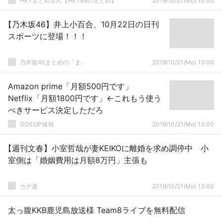
HKTまとめもん【HKT48のまとめ】
2019/10/21(Mo) 13:00
【乃木坂46】井上小百合、10月22日の日刊
スポーツに登場！！！
乃木坂46まとめの「ま」
2019/10/21(Mo) 13:00
Amazon prime「月額500円です」
Netflix「月額1800円です」←これもう使う
べきサービス決定しただろ
GOSSIP速報
2019/10/21(Mo) 13:00
【週刊文春】小室哲哉が妻KEIKOに離婚を求め調停中 小
室側は「婚姻費用は月額8万円」主張も
カナ速
2019/10/21(Mo) 13:00
太っ腹KKB鹿児島放送様 Team8ライブを無料配信