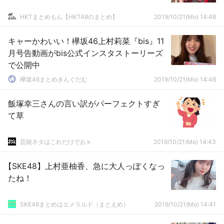
HKTまとめもん【HKT48のまとめ】
2019/10/21(Mo) 14:48
キャーかわいい！欅坂46上村莉菜『bis』11
月号告動画がbis公式インスタストーリーズ
で公開中
欅坂46まとめきんぐだむ
2019/10/21(Mo) 14:48
飯塚幸三さんの言い訳がパーフェクトすぎ
て草
芸能ネタはこれだけでおｋ
2019/10/21(Mo) 14:43
【SKE48】上村亜柚香、急に大人っぽくなっ
たね！
SKE48まとめはエメラルド（まとえめ）
2019/10/21(Mo) 14:41