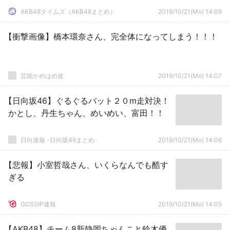
AKB48タイムズ（AKB48まとめ）
2019/10/21(Mo) 14:09
【衝撃画像】橋本環奈さん、完全体になってしまう！！！
芸能かめはめ波
2019/10/21(Mo) 14:07
【日向坂46】ぐるぐるバット２０m走対決！
かとし、丹生ちゃん、めいめい、富田！！
日向速報 -日向坂46まとめ-
2019/10/21(Mo) 14:06
【悲報】小室哲哉さん、いくらなんでも酷す
ぎる
GOSSIP速報
2019/10/21(Mo) 14:05
【AKB48】チーム8新静岡ちゃんこと鈴木優