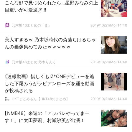
こんな顔で見つめられたら…星野みなみの上
目遣いが可愛過ぎ!!!
乃木坂46まとめの「ま」
2019/10/21(Mo) 14:40
美人すぎるｗ 乃木坂時代の斎藤ちはるちゃ
んの画像集めてみたｗｗｗｗｗ
乃木坂46まとめ 乃木りんく
2019/10/21(Mo) 14:40
《速報動画》惜しくもIZ*ONEデビューを逃
した下尾みうがラビアンローズを踊る動画
が投稿される
HKTまとめもん【HKT48のまとめ】
2019/10/21(Mo) 14:40
【NMB48】来週の「アッパレやってまー
す！」に太田夢莉、村瀬紗英が出演！