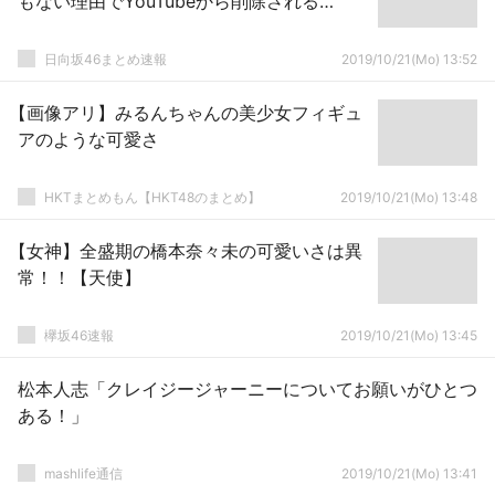
もない理由でYouTubeから削除される…
日向坂46まとめ速報
2019/10/21(Mo) 13:52
【画像アリ】みるんちゃんの美少女フィギュ
アのような可愛さ
HKTまとめもん【HKT48のまとめ】
2019/10/21(Mo) 13:48
【女神】全盛期の橋本奈々未の可愛いさは異
常！！【天使】
欅坂46速報
2019/10/21(Mo) 13:45
松本人志「クレイジージャーニーについてお願いがひとつ
ある！」
mashlife通信
2019/10/21(Mo) 13:41