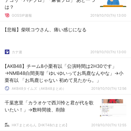
テゴリ「パチプロ」「麻雀プロ」 あと一つ
は？
GOSSIP速報
2019/10/10(Th) 13:00
【悲報】柴咲コウさん、痛い感じになる
カナ速
2019/10/10(Th) 13:00
【AKB48】チーム8小栗有以「公演時間は2H30です」
→NMB48白間美瑠「ゆいゆいってお馬鹿なんやな」→小
栗有以 「お馬鹿じゃない 初めて見たから。」
AKB48タイムズ（AKB48まとめ）
2019/10/10(Th) 12:56
千葉恵里「カラオケで西川怜と君が代を歌
いたい！」→数時間後、削除
HKTまとめもん【HKT48のまとめ】
2019/10/10(Th) 12:55