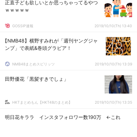
正直子ども欲しいとか思っちゃってるやつ
ｗｗｗｗｗ
GOSSIP速報
2019/10/10(Th) 13:40
【NMB48】横野すみれが「週刊ヤングジャ
ンプ」で表紙&巻頭グラビア！
NMB48まとめスピリッツ
2019/10/10(Th) 13:39
田野優花「黒髪すきでしょ」
HKTまとめもん【HKT48のまとめ】
2019/10/10(Th) 13:35
明日花キララ インスタフォロワー数190万 ←これ