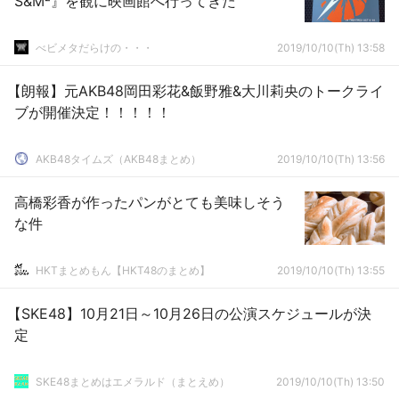
S&M²』を観に映画館へ行ってきた
べビメタだらけの・・・
2019/10/10(Th) 13:58
【朗報】元AKB48岡田彩花&飯野雅&大川莉央のトークライ
ブが開催決定！！！！！
AKB48タイムズ（AKB48まとめ）
2019/10/10(Th) 13:56
高橋彩香が作ったパンがとても美味しそう
な件
HKTまとめもん【HKT48のまとめ】
2019/10/10(Th) 13:55
【SKE48】10月21日～10月26日の公演スケジュールが決
定
SKE48まとめはエメラルド（まとえめ）
2019/10/10(Th) 13:50