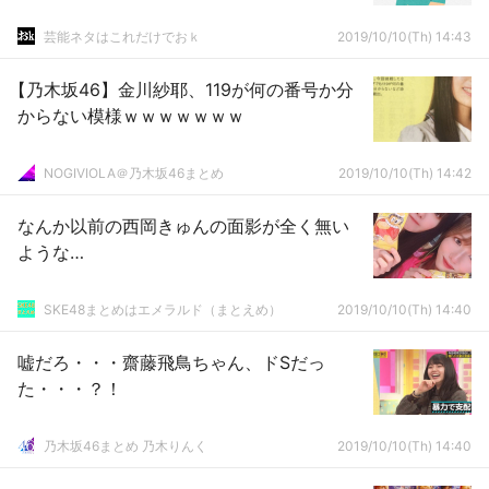
芸能ネタはこれだけでおｋ
2019/10/10(Th) 14:43
【乃木坂46】金川紗耶、119が何の番号か分
からない模様ｗｗｗｗｗｗｗ
NOGIVIOLA＠乃木坂46まとめ
2019/10/10(Th) 14:42
なんか以前の西岡きゅんの面影が全く無い
ような…
SKE48まとめはエメラルド（まとえめ）
2019/10/10(Th) 14:40
嘘だろ・・・齋藤飛鳥ちゃん、ドSだっ
た・・・？！
乃木坂46まとめ 乃木りんく
2019/10/10(Th) 14:40