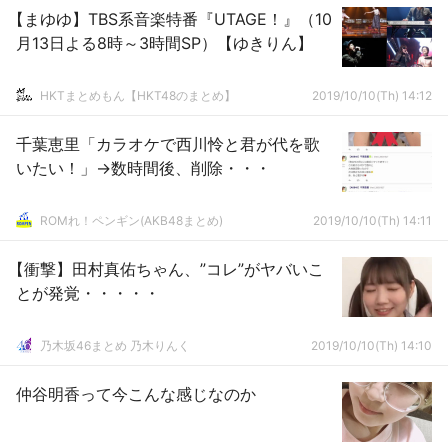
【まゆゆ】TBS系音楽特番『UTAGE！』（10
月13日よる8時～3時間SP）【ゆきりん】
HKTまとめもん【HKT48のまとめ】
2019/10/10(Th) 14:12
千葉恵里「カラオケで西川怜と君が代を歌
いたい！」→数時間後、削除・・・
ROMれ！ペンギン(AKB48まとめ)
2019/10/10(Th) 14:11
【衝撃】田村真佑ちゃん、”コレ”がヤバいこ
とが発覚・・・・・
乃木坂46まとめ 乃木りんく
2019/10/10(Th) 14:10
仲谷明香って今こんな感じなのか