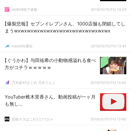
AKB48地下速報
2019/10/10(Th) 13:45
【爆裂悲報】セブンイレブンさん、1000店舗も閉鎖してし
まうwxwxwxwxwxwxwxwxwxwxwxwxwxwxwx
mashlife通信
2019/10/10(Th) 13:41
【ぐうかわ】与田祐希の小動物感溢れる食べ
方がコチラｗｗｗｗｗ
乃木坂46まとめ 乃木りんく
2019/10/10(Th) 13:40
YouTuber椎木里香さん、動画投稿が一ヶ月
も無し…
芸能ネタはこれだけでおｋ
2019/10/10(Th) 13:40