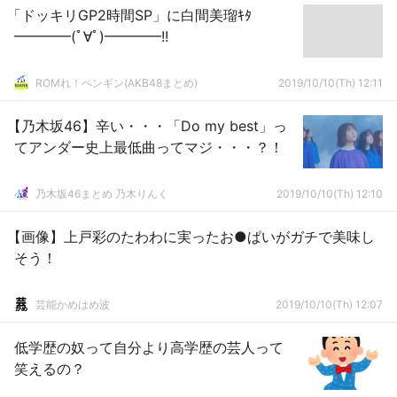
「ドッキリGP2時間SP」に白間美瑠ｷﾀ
━━━━(ﾟ∀ﾟ)━━━━!!
ROMれ！ペンギン(AKB48まとめ)
2019/10/10(Th) 12:11
【乃木坂46】辛い・・・「Do my best」っ
てアンダー史上最低曲ってマジ・・・？！
乃木坂46まとめ 乃木りんく
2019/10/10(Th) 12:10
【画像】上戸彩のたわわに実ったお●ぱいがガチで美味し
そう！
芸能かめはめ波
2019/10/10(Th) 12:07
低学歴の奴って自分より高学歴の芸人って
笑えるの？