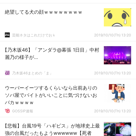
絶望してる犬の顔ｗｗｗｗｗｗｗｗ
芸能ネタはこれだけでおｋ
2019/10/10(Th) 13:20
【乃木坂46】「アンダラ@幕張 1日目」中村
麗乃の様子が…
乃木坂46まとめの「ま」
2019/10/10(Th) 13:20
ウーバーイーツするくらいなら出前ありの
ソバ屋でバイトがいいことに気づけないお
バカｗｗｗｗ
GOSSIP速報
2019/10/10(Th) 13:20
【悲報】台風19号「ハギビス」が地球史上最
強の台風だったもようwwwwww【死者