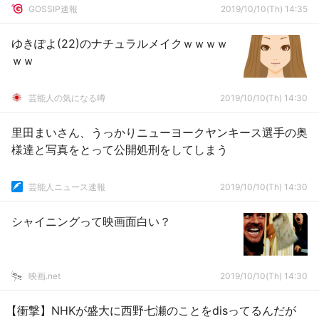
GOSSIP速報
2019/10/10(Th) 14:35
ゆきぽよ(22)のナチュラルメイクｗｗｗｗ
ｗｗ
芸能人の気になる噂
2019/10/10(Th) 14:30
里田まいさん、うっかりニューヨークヤンキース選手の奥
様達と写真をとって公開処刑をしてしまう
芸能人ニュース速報
2019/10/10(Th) 14:30
シャイニングって映画面白い？
映画.net
2019/10/10(Th) 14:30
【衝撃】NHKが盛大に西野七瀬のことをdisってるんだが