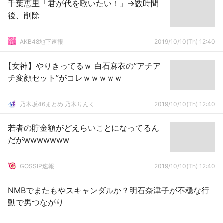
千葉恵里「君が代を歌いたい！」→数時間
後、削除
AKB48地下速報
2019/10/10(Th) 12:40
【女神】やりきってるｗ 白石麻衣の”アチア
チ変顔セット”がコレｗｗｗｗｗ
乃木坂46まとめ 乃木りんく
2019/10/10(Th) 12:40
若者の貯金額がどえらいことになってるん
だがwwwwwww
GOSSIP速報
2019/10/10(Th) 12:40
NMBでまたもやスキャンダルか？明石奈津子が不穏な行
動で男つながり