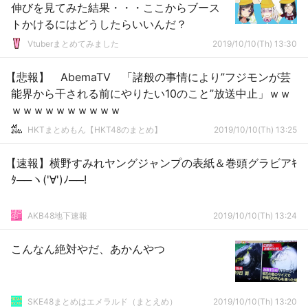
伸びを見てみた結果・・・ここからブース
トかけるにはどうしたらいいんだ？
Vtuberまとめてみました
2019/10/10(Th) 13:30
【悲報】 AbemaTV 「諸般の事情により”フジモンが芸
能界から干される前にやりたい10のこと”放送中止」ｗｗ
ｗｗｗｗｗｗｗｗｗｗ
HKTまとめもん【HKT48のまとめ】
2019/10/10(Th) 13:25
【速報】横野すみれヤングジャンプの表紙＆巻頭グラビアｷ
ﾀ──ヽ('∀')ﾉ──!
AKB48地下速報
2019/10/10(Th) 13:24
こんなん絶対やだ、あかんやつ
SKE48まとめはエメラルド（まとえめ）
2019/10/10(Th) 13:20