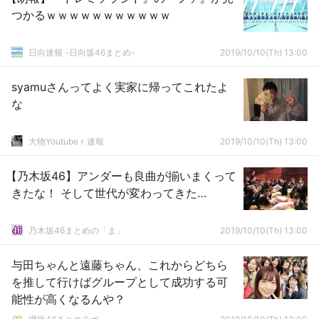
つかるｗｗｗｗｗｗｗｗｗｗｗ
日向速報 -日向坂46まとめ-
2019/10/10(Th) 13:00
syamuさんってよく実家に帰ってこれたよ
な
大物Youtubeｒ速報
2019/10/10(Th) 13:00
【乃木坂46】アンダーも良曲が揃いまくって
きたな！ そして世代が変わってきた…
乃木坂46まとめの「ま」
2019/10/10(Th) 13:00
与田ちゃんと遠藤ちゃん、これからどちら
を推して行けばグループとして成功する可
能性が高くなるんや？