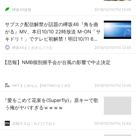
欅坂46速報
2019/10/10(Th) 12:45
サブスク配信解禁が話題の欅坂46『角を曲
がる』MV、本日10/10 22時放送 M-ON「サ
キドリ！」でテレビ初解禁！明日10/11 6時
より再放送も
欅坂46まとめきんぐだむ
2019/10/10(Th) 12:45
【悲報】NMB個別握手会が台風の影響で中止決定
HKTまとめもん【HKT48のまとめ】
2019/10/10(Th) 12:45
『愛をこめて花束を(Superfly)』原キーで歌
う俺がヤバすぎるｗｗｗｗ
芸能ネタはこれだけでおｋ
2019/10/10(Th) 12:43