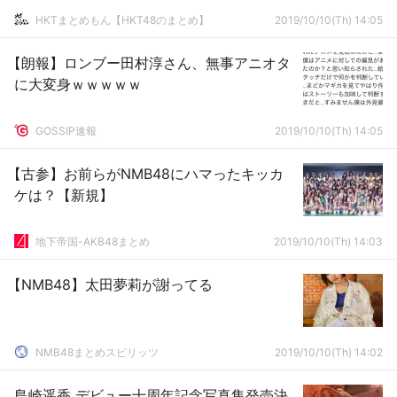
HKTまとめもん【HKT48のまとめ】
2019/10/10(Th) 14:05
【朗報】ロンブー田村淳さん、無事アニオタ
に大変身ｗｗｗｗｗ
GOSSIP速報
2019/10/10(Th) 14:05
【古参】お前らがNMB48にハマったキッカ
ケは？【新規】
地下帝国-AKB48まとめ
2019/10/10(Th) 14:03
【NMB48】太田夢莉が謝ってる
NMB48まとめスピリッツ
2019/10/10(Th) 14:02
島崎遥香 デビュー十周年記念写真集発売決