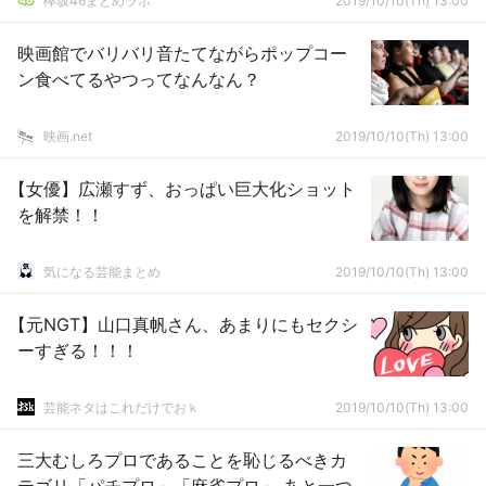
欅坂46まとめラボ
2019/10/10(Th) 13:00
映画館でバリバリ音たてながらポップコー
ン食べてるやつってなんなん？
映画.net
2019/10/10(Th) 13:00
【女優】広瀬すず、おっぱい巨大化ショット
を解禁！！
気になる芸能まとめ
2019/10/10(Th) 13:00
【元NGT】山口真帆さん、あまりにもセクシ
ーすぎる！！！
芸能ネタはこれだけでおｋ
2019/10/10(Th) 13:00
三大むしろプロであることを恥じるべきカ