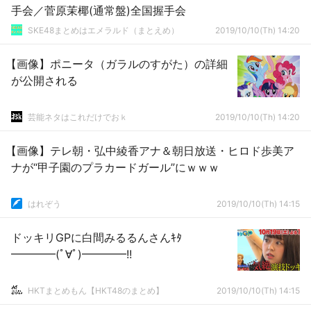
手会／菅原茉椰(通常盤)全国握手会
SKE48まとめはエメラルド（まとえめ）
2019/10/10(Th) 14:20
【画像】ポニータ（ガラルのすがた）の詳細
が公開される
芸能ネタはこれだけでおｋ
2019/10/10(Th) 14:20
【画像】テレ朝・弘中綾香アナ＆朝日放送・ヒロド歩美ア
ナが“甲子園のプラカードガール”にｗｗｗ
はれぞう
2019/10/10(Th) 14:15
ドッキリGPに白間みるるんさんｷﾀ
━━━━(ﾟ∀ﾟ)━━━━!!
HKTまとめもん【HKT48のまとめ】
2019/10/10(Th) 14:15