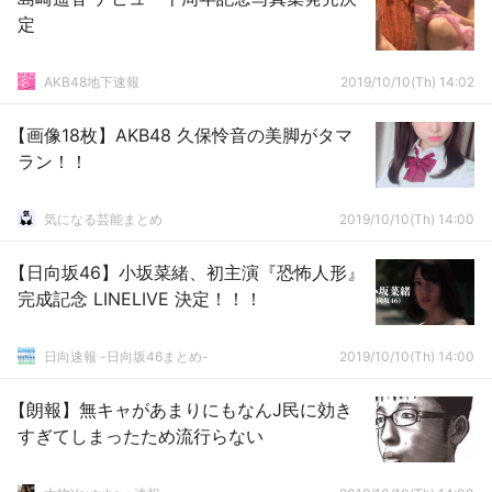
定
AKB48地下速報
2019/10/10(Th) 14:02
【画像18枚】AKB48 久保怜音の美脚がタマ
ラン！！
気になる芸能まとめ
2019/10/10(Th) 14:00
【日向坂46】小坂菜緒、初主演『恐怖人形』
完成記念 LINELIVE 決定！！！
日向速報 -日向坂46まとめ-
2019/10/10(Th) 14:00
【朗報】無キャがあまりにもなんJ民に効き
すぎてしまったため流行らない