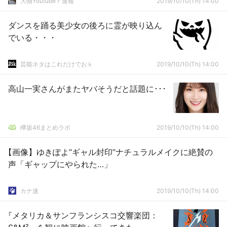
大物Youtubeｒ速報
2019/10/10(Th) 14:00
ダンスを踊る美少女の後ろに霊が映り込ん
でいる・・・
芸能ネタはこれだけでおｋ
2019/10/10(Th) 14:00
高山一実さんがまたヤバそうだと話題に･･･
欅坂46まとめラボ
2019/10/10(Th) 14:00
【画像】ゆきぽよ“ギャル封印”ナチュラルメイクに絶賛の
声「ギャップにやられた…」
カナ速
2019/10/10(Th) 14:00
『メタリカ＆サンフランシスコ交響楽団：