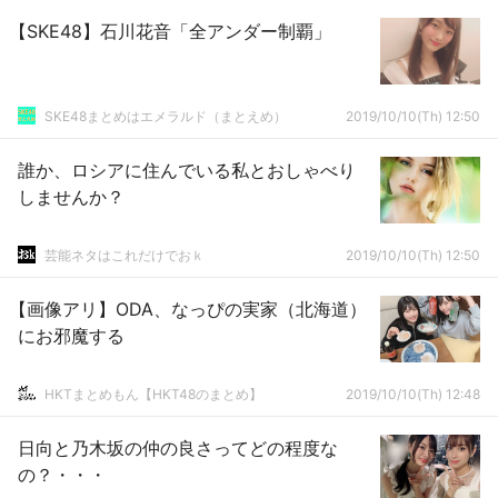
【SKE48】石川花音「全アンダー制覇」
SKE48まとめはエメラルド（まとえめ）
2019/10/10(Th) 12:50
誰か、ロシアに住んでいる私とおしゃべり
しませんか？
芸能ネタはこれだけでおｋ
2019/10/10(Th) 12:50
【画像アリ】ODA、なっぴの実家（北海道）
にお邪魔する
HKTまとめもん【HKT48のまとめ】
2019/10/10(Th) 12:48
日向と乃木坂の仲の良さってどの程度な
の？・・・