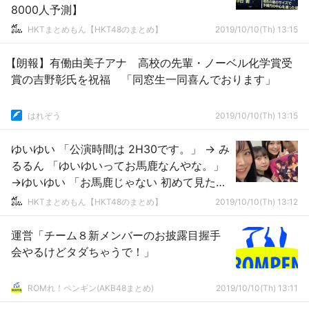
8000人予測】
HKTまとめもん【HKT48のまとめ】
2019/10/10(Th) 13:15
【朗報】有働由美子アナ 高校の先輩・ノーベル化学賞受
賞の吉野彰氏を祝福 「同窓生一同喜んでおります」
はれぞう
2019/10/10(Th) 13:15
ゆいゆい 「公演時間は 2H30です。」 → み
るるん 「ゆいゆいってお馬鹿なんやな。」
→ゆいゆい 「お馬鹿じゃない 初めて見たか
ら。」
HKTまとめもん【HKT48のまとめ】
2019/10/10(Th) 13:12
運営「チーム８新メンバーのお披露目握手
会やるけどタダちゃうで！」
ROMれ！ペンギン(AKB48まとめ)
2019/10/10(Th) 13:11