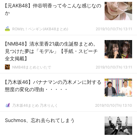
【元AKB48】仲谷明香って今こんな感じなの
か
ROMれ！ペンギン(AKB48まとめ)
2019/10/10(Th) 13:11
【NMB48】清水里香21歳の生誕祭まとめ。
見つけた夢は「モデル」【手紙・スピーチ
全文掲載】
NMB48まとめといたで
2019/10/10(Th) 13:11
【乃木坂46】バナナマンの乃木メンに対する
態度の変化の理由・・・・・
乃木坂46まとめ 乃木りんく
2019/10/10(Th) 13:10
Suchmos、忘れ去られてしまう