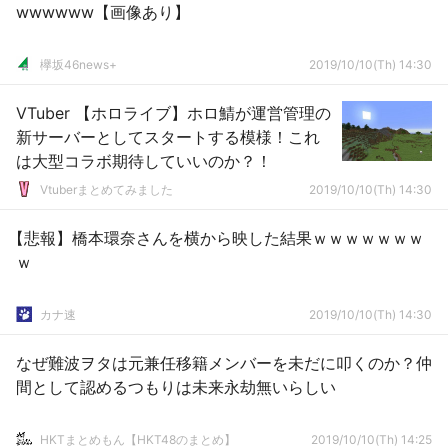
wwwwww【画像あり】
欅坂46news+
2019/10/10(Th) 14:30
VTuber 【ホロライブ】ホロ鯖が運営管理の
新サーバーとしてスタートする模様！これ
は大型コラボ期待していいのか？！
Vtuberまとめてみました
2019/10/10(Th) 14:30
【悲報】橋本環奈さんを横から映した結果ｗｗｗｗｗｗｗ
ｗ
カナ速
2019/10/10(Th) 14:30
なぜ難波ヲタは元兼任移籍メンバーを未だに叩くのか？仲
間として認めるつもりは未来永劫無いらしい
HKTまとめもん【HKT48のまとめ】
2019/10/10(Th) 14:25