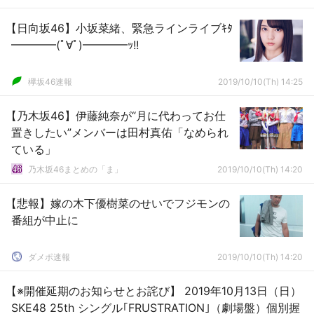
【日向坂46】小坂菜緒、緊急ラインライブｷﾀ
━━━━(ﾟ∀ﾟ)━━━━ｯ!!
欅坂46速報
2019/10/10(Th) 14:25
【乃木坂46】伊藤純奈が“月に代わってお仕
置きしたい”メンバーは田村真佑「なめられ
ている」
乃木坂46まとめの「ま」
2019/10/10(Th) 14:20
【悲報】嫁の木下優樹菜のせいでフジモンの
番組が中止に
ダメポ速報
2019/10/10(Th) 14:20
【※開催延期のお知らせとお詫び】 2019年10月13日（日）
SKE48 25th シングル｢FRUSTRATION｣（劇場盤）個別握