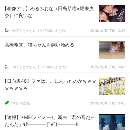
【画像アリ】めるみおな（田島芽瑠×堀未央
奈）仲良いな
HKTまとめもん【HKT48のまとめ】
2019/10/10(Th) 13:48
高橋希来、猫ちゃんを飼い始める
HKTまとめもん【HKT48のまとめ】
2019/10/10(Th) 13:45
【日向坂46】ファはここにあったのかｗｗｗ
ｗｗｗｗｗ
欅坂46速報
2019/10/10(Th) 13:45
【速報】≠ME(ノイミー)、新曲「君の音だっ
たんだ」ｷﾀ━━━━(ﾟ∀ﾟ)━━━━!!