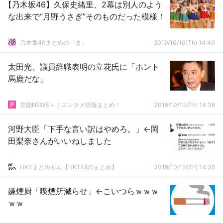
【乃木坂46】久保史緒里、2幕は別人のよう
な出来で“月野うさぎ”そのものだった模様！
乃木坂46まとめの「ま」
2019/10/10(Th) 14:40
太田光、議員辞職表明の立花氏に「ホント
馬鹿だな」
芸能NEWS＋｜エンタメ情報まとめ！
2019/10/10(Th) 14:36
河野大臣「下手な言い訳はやめろ。」←岡
田梨奈さんがいいねしました
HKTまとめもん【HKT48のまとめ】
2019/10/10(Th) 14:35
嫌煙厨「喫煙所減らせ」←こいつらｗｗｗ
ｗｗ