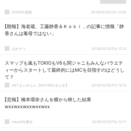
GOSSIP速報
2019/10/10(Th) 12:20
【朗報】海老蔵、工藤静香＆Ｋｏｋｉ，の記事に憤慨「静
香さんは毒母ではない」
はれぞう
2019/10/10(Th) 12:15
スマップも嵐もTOKIOもV6も関ジャニもみんなバラエテ
ィーからスタートして最終的にはMCを目指すのはどうし
て？
HKTまとめもん【HKT48のまとめ】
2019/10/10(Th) 12:12
【悲報】橋本環奈さんを横から映した結果
wxxwxxwxxwxxwxx
mashlife通信
2019/10/10(Th) 12:11