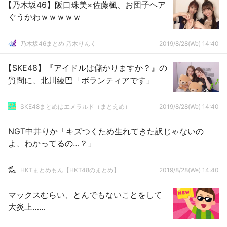
【乃木坂46】阪口珠美×佐藤楓、お団子ヘア
ぐうかわｗｗｗｗｗ
乃木坂46まとめ 乃木りんく
2019/8/28(We) 14:40
【SKE48】『アイドルは儲かりますか？』の
質問に、北川綾巴「ボランティアです」
SKE48まとめはエメラルド（まとえめ）
2019/8/28(We) 14:40
NGT中井りか「キズつくため生れてきた訳じゃないの
よ、わかってるの…？」
HKTまとめもん【HKT48のまとめ】
2019/8/28(We) 14:40
マックスむらい、とんでもないことをして
大炎上……