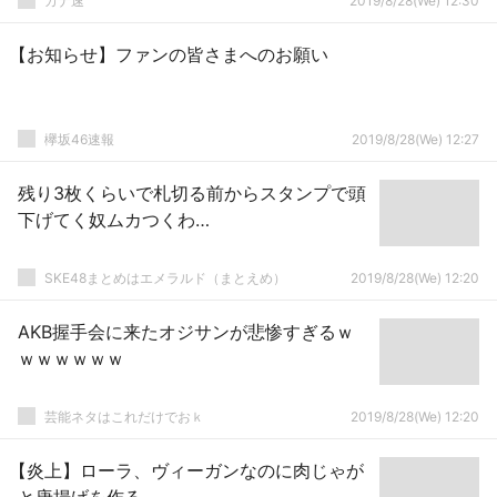
カナ速
2019/8/28(We) 12:30
【お知らせ】ファンの皆さまへのお願い
欅坂46速報
2019/8/28(We) 12:27
残り3枚くらいで札切る前からスタンプで頭
下げてく奴ムカつくわ…
SKE48まとめはエメラルド（まとえめ）
2019/8/28(We) 12:20
AKB握手会に来たオジサンが悲惨すぎるｗ
ｗｗｗｗｗｗ
芸能ネタはこれだけでおｋ
2019/8/28(We) 12:20
【炎上】ローラ、ヴィーガンなのに肉じゃが