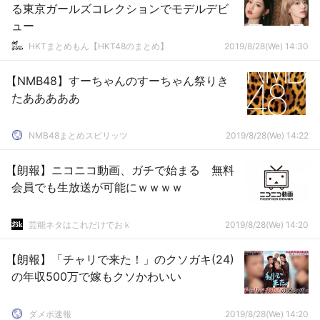
る東京ガールズコレクションでモデルデビ
ュー
HKTまとめもん【HKT48のまとめ】
2019/8/28(We) 14:30
【NMB48】すーちゃんのすーちゃん祭りき
たあああああ
NMB48まとめスピリッツ
2019/8/28(We) 14:22
【朗報】ニコニコ動画、ガチで始まる 無料
会員でも生放送が可能にｗｗｗｗ
芸能ネタはこれだけでおｋ
2019/8/28(We) 14:20
【朗報】「チャリで来た！」のクソガキ(24)
の年収500万で嫁もクソかわいい
ダメポ速報
2019/8/28(We) 14:20