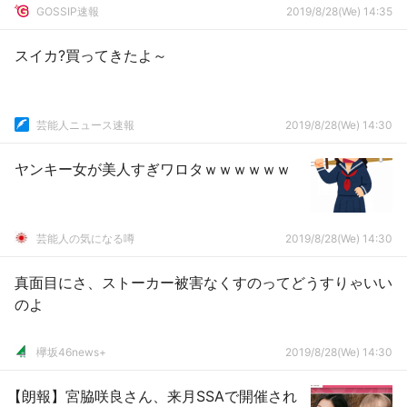
GOSSIP速報
2019/8/28(We) 14:35
スイカ?買ってきたよ～
芸能人ニュース速報
2019/8/28(We) 14:30
ヤンキー女が美人すぎワロタｗｗｗｗｗｗ
芸能人の気になる噂
2019/8/28(We) 14:30
真面目にさ、ストーカー被害なくすのってどうすりゃいい
のよ
欅坂46news+
2019/8/28(We) 14:30
【朗報】宮脇咲良さん、来月SSAで開催され