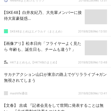
NMB48まとめスピリッツ
2019/8/28(We) 13:51
【SKE48】白井友紀乃、大先輩メンバーに接
待大富豪疑惑…
SKE48まとめはエメラルド（まとえめ）
2019/8/28(We) 13:50
【画像アリ】松本日向「フライヤーよく見た
ら 年齢も、誕生日も、チームも違う? 」
HKTまとめもん【HKT48のまとめ】
2019/8/28(We) 13:48
サカナアクション山口が東京の路上でゲリラライブ→ガン
無視されてしまう
mashlife通信
2019/8/28(We) 13:41
【文春】 吉成 『記者会見をして世間に発表することは無