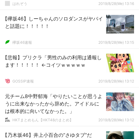
はれぞう
2019/8/28(We) 13:16
【欅坂46】しーちゃんのソロダンスがヤバイ
と話題に！！！！！
欅坂46速報
2019/8/28(We) 13:15
【悲報】プリクラ「男性のみの利用は通報し
ます！！！！！ ←コイツｗｗｗｗｗ
GOSSIP速報
2019/8/28(We) 13:12
元チーム8中野郁海「やりたいことが思うよ
うに出来なかったから辞めた。アイドルに
は根本的に向いてなかった。」
HKTまとめもん【HKT48のまとめ】
2019/8/28(We) 13:12
【乃木坂46】井上小百合の”さゆタブ”だ