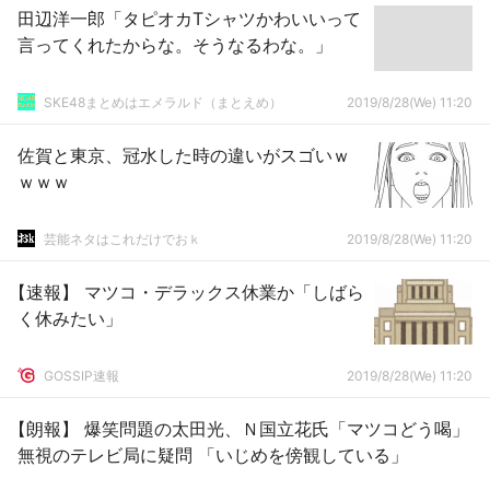
田辺洋一郎「タピオカTシャツかわいいって
言ってくれたからな。そうなるわな。」
SKE48まとめはエメラルド（まとえめ）
2019/8/28(We) 11:20
佐賀と東京、冠水した時の違いがスゴいｗ
ｗｗｗ
芸能ネタはこれだけでおｋ
2019/8/28(We) 11:20
【速報】 マツコ・デラックス休業か「しばら
く休みたい」
GOSSIP速報
2019/8/28(We) 11:20
【朗報】 爆笑問題の太田光、Ｎ国立花氏「マツコどう喝」
無視のテレビ局に疑問 「いじめを傍観している」