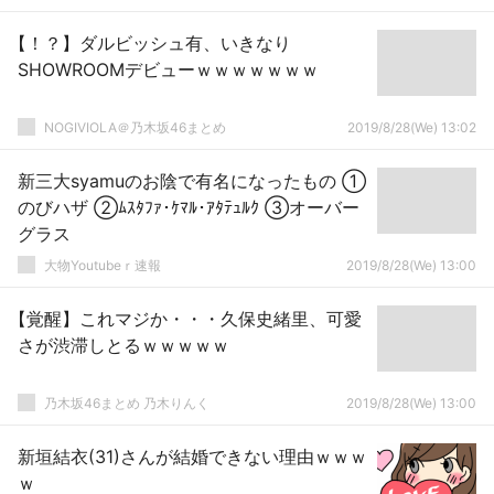
【！？】ダルビッシュ有、いきなり
SHOWROOMデビューｗｗｗｗｗｗｗ
NOGIVIOLA＠乃木坂46まとめ
2019/8/28(We) 13:02
新三大syamuのお陰で有名になったもの ①
のびハザ ②ﾑｽﾀﾌｧ･ｹﾏﾙ･ｱﾀﾃｭﾙｸ ③オーバー
グラス
大物Youtubeｒ速報
2019/8/28(We) 13:00
【覚醒】これマジか・・・久保史緒里、可愛
さが渋滞しとるｗｗｗｗｗ
乃木坂46まとめ 乃木りんく
2019/8/28(We) 13:00
新垣結衣(31)さんが結婚できない理由ｗｗｗ
ｗ