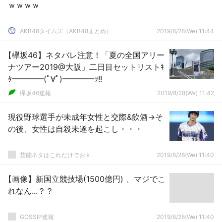
ｗｗｗｗ
AKB48タイムズ（AKB48まとめ）
2019/8/28(We) 11:44
【欅坂46】ネタバレ注意！「夏の全国アリー
ナツアー2019@大阪」二日目セットリストｷ
ﾀ━━━━(ﾟ∀ﾟ)━━━━ｯ!!
欅坂46速報
2019/8/28(We) 11:42
現役野球選手が未成年女性と交際&飲酒→そ
の後、女性は自殺未遂を起こし・・・
芸能ネタはこれだけでおｋ
2019/8/28(We) 11:40
【画像】新国立競技場(1500億円) 、マジでこ
れなん...？？
GOSSIP速報
2019/8/28(We) 11:40