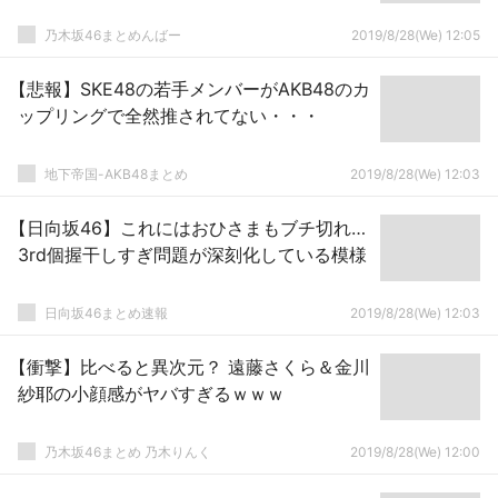
乃木坂46まとめんばー
2019/8/28(We) 12:05
【悲報】SKE48の若手メンバーがAKB48のカ
ップリングで全然推されてない・・・
地下帝国-AKB48まとめ
2019/8/28(We) 12:03
【日向坂46】これにはおひさまもブチ切れ…
3rd個握干しすぎ問題が深刻化している模様
日向坂46まとめ速報
2019/8/28(We) 12:03
【衝撃】比べると異次元？ 遠藤さくら＆金川
紗耶の小顔感がヤバすぎるｗｗｗ
乃木坂46まとめ 乃木りんく
2019/8/28(We) 12:00