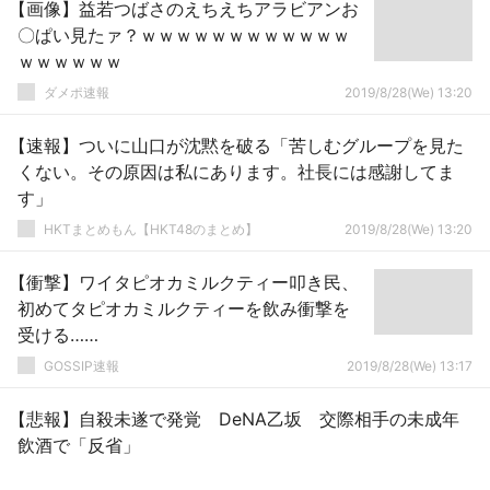
【画像】益若つばさのえちえちアラビアンお
〇ぱい見たァ？ｗｗｗｗｗｗｗｗｗｗｗｗ
ｗｗｗｗｗｗ
ダメポ速報
2019/8/28(We) 13:20
【速報】ついに山口が沈黙を破る「苦しむグループを見た
くない。その原因は私にあります。社長には感謝してま
す」
HKTまとめもん【HKT48のまとめ】
2019/8/28(We) 13:20
【衝撃】ワイタピオカミルクティー叩き民、
初めてタピオカミルクティーを飲み衝撃を
受ける……
GOSSIP速報
2019/8/28(We) 13:17
【悲報】自殺未遂で発覚 DeNA乙坂 交際相手の未成年
飲酒で「反省」