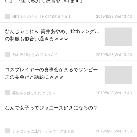
い』 『全て裁判で決着をつけます』
HKTまとめもん【HKT48のまとめ】
2019/8/28(We) 13:40
なんじゃこれｗ 筒井あやめ、12thシングル
の制服も似合い過ぎるｗｗｗ
乃木坂46まとめ 乃木りんく
2019/8/28(We) 13:40
コスプレイヤーの食事会がまるでワンピー
スの宴会だと話題にｗｗｗ
芸能ネタはこれだけでおｋ
2019/8/28(We) 13:40
なんで女子ってジャニーズ好きになるの？
ジャにジャに速報 - ジャニーズまとめ
2019/8/28(We) 13:33