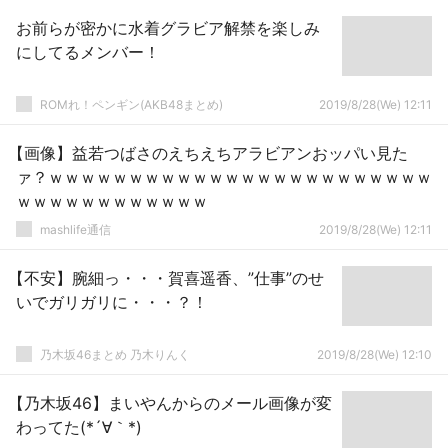
お前らが密かに水着グラビア解禁を楽しみ
にしてるメンバー！
ROMれ！ペンギン(AKB48まとめ)
2019/8/28(We) 12:11
【画像】益若つばさのえちえちアラビアンおッパい見た
ァ？ｗｗｗｗｗｗｗｗｗｗｗｗｗｗｗｗｗｗｗｗｗｗｗｗ
ｗｗｗｗｗｗｗｗｗｗｗｗ
mashlife通信
2019/8/28(We) 12:11
【不安】腕細っ・・・賀喜遥香、”仕事”のせ
いでガリガリに・・・？！
乃木坂46まとめ 乃木りんく
2019/8/28(We) 12:10
【乃木坂46】まいやんからのメール画像が変
わってた(*´∀｀*)