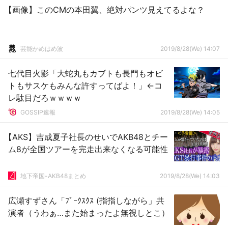
【画像】このCMの本田翼、絶対パンツ見えてるよな？
芸能かめはめ波
2019/8/28(We) 14:07
七代目火影「大蛇丸もカブトも長門もオビ
トもサスケもみんな許すってばよ！」←コ
レ駄目だろｗｗｗｗ
GOSSIP速報
2019/8/28(We) 14:05
【AKS】吉成夏子社長のせいでAKB48とチー
ム8が全国ツアーを完走出来なくなる可能性
地下帝国-AKB48まとめ
2019/8/28(We) 14:03
広瀬すずさん「ﾌﾟｰｸｽｸｽ (指指しながら」共
演者（うわぁ…また始まったよ無視しとこ）