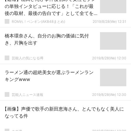
の単独インタビューに応じる！「これが最
後の取材、最後の告白です」として全てを
語った模様
ROMれ！ペンギン(AKB48まとめ)
2019/8/28(We) 12:31
橋本環奈さん、自分のお胸の価値に気付
き、片胸を出す
芸能人の気になる噂
2019/8/28(We) 12:30
ラーメン通の超絶美女が選ぶラーメンラン
キングwww
芸能人ニュース速報
2019/8/28(We) 12:30
【画像】声優で歌手の新田恵海さん、とんでもなく美人に
なってる件