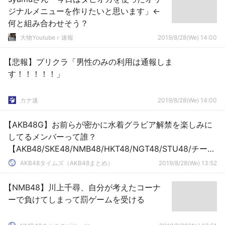
ジナルメニューを作りたいと思います」←
何と組み合わせそう？
大物Youtubeｒ速報
2019/8/28(We) 14:00
【悲報】プリクラ「男性のみの利用は通報しま
す！！！！！」
カナ速
2019/8/28(We) 14:00
【AKB48G】お前らが密かに水着グラビア解禁を楽しみに
してるメンバーって誰？
【AKB48/SKE48/NMB48/HKT48/NGT48/STU48/チーム
8】
AKB48タイムズ（AKB48まとめ）
2019/8/28(We) 13:52
【NMB48】川上千尋、自分が考えたコーナ
ーで負けてしまって罰ゲームを受ける