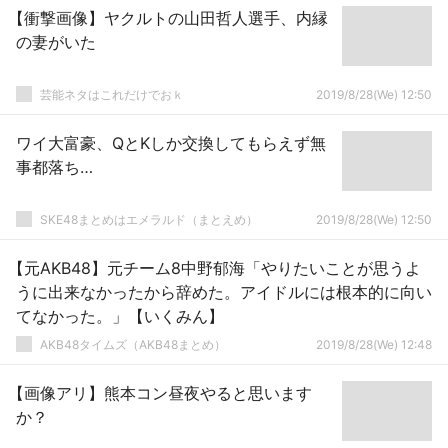
【衝撃画像】ヤクルトの山田哲人選手、内縁
の妻がいた
芸能ネタはこれだけでおｋ
2019/8/28(We) 12:50
ワイ大富豪、QとKしか交換してもらえず無
事都落ち…
SKE48まとめはエメラルド（まとえめ）
2019/8/28(We) 12:50
【元AKB48】元チーム8中野郁海「やりたいことが思うよ
うに出来なかったから辞めた。アイドルには根本的に向い
てなかった。」【いくみん】
AKB48タイムズ（AKB48まとめ）
2019/8/28(We) 12:48
【画像アリ】熊本コン昼夜やると思います
か？