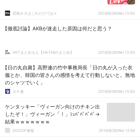
芸能ネタはこれだけでおｋ
2019/8/28(We) 13:00
【徹底討論】AKBが迷走した原因は何だと思う？
HKTまとめもん【HKT48のまとめ】
2019/8/28(We) 13:00
【日の丸自粛】高野連の竹中事務局長「日の丸が入った衣
服とか、韓国の皆さんの感情を考えて行動しないと。無地
のシャツでいく」
カナ速
2019/8/28(We) 13:00
ケンタッキー「ヴィーガン向けのチキン出
したぞ！」ヴィーガン「！」ｼｭﾊﾞﾊﾞﾊﾞﾊﾞ→
結果ｗｗｗｗｗｗｗ
GOSSIP速報
2019/8/28(We) 12:54