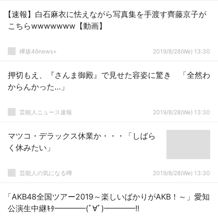
【速報】白石麻衣に怯えながら写真集を手渡す齊藤京子が
こちらwwwwwww【動画】
欅坂46news+
2019/8/28(We) 13:30
押切もえ、『さんま御殿』で見せた容姿に驚き 「全然わ
からんかった…」
芸能人ニュース速報
2019/8/28(We) 13:30
マツコ・デラックス休業か・・・「しばら
く休みたい」
芸能人の気になる噂
2019/8/28(We) 13:30
「AKB48全国ツアー2019～楽しいばかりがAKB！～」愛知
公演生中継ｷﾀ━━━━(ﾟ∀ﾟ)━━━━!!