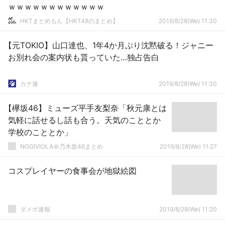
ｗｗｗｗｗｗｗｗｗｗｗｗ
HKTまとめもん【HKT48のまとめ】
2019/8/28(We) 11:30
【元TOKIO】山口達也、1年4か月ぶり沈黙破る！ジャニー
お別れ会の案内状も貰っていた…独占告白
カナ速
2019/8/28(We) 11:30
【欅坂46】ミューズ平手友梨奈「秋元康とは
気軽に話せるし話も合う。天気のこととか
学校のこととか」
NOGIVIOLA＠乃木坂46まとめ
2019/8/28(We) 11:27
コスプレイヤーの食事会が地獄絵図
ダメポ速報
2019/8/28(We) 11:20