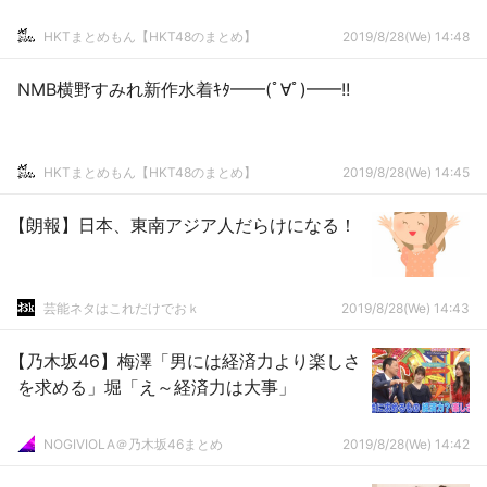
HKTまとめもん【HKT48のまとめ】
2019/8/28(We) 14:48
NMB横野すみれ新作水着ｷﾀ━━(ﾟ∀ﾟ)━━!!
HKTまとめもん【HKT48のまとめ】
2019/8/28(We) 14:45
【朗報】日本、東南アジア人だらけになる！
芸能ネタはこれだけでおｋ
2019/8/28(We) 14:43
【乃木坂46】梅澤「男には経済力より楽しさ
を求める」堀「え～経済力は大事」
NOGIVIOLA＠乃木坂46まとめ
2019/8/28(We) 14:42