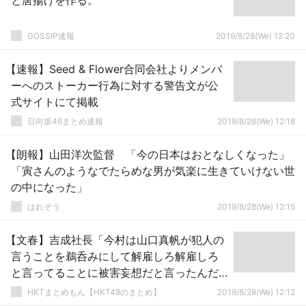
と唐揚げを作る。
GOSSIP速報
2019/8/28(We) 12:20
【速報】Seed & Flower合同会社よりメンバ
ーへのストーカー行為に対する警告文が公
式サイトにて掲載
日向坂46まとめ速報
2019/8/28(We) 12:18
【朗報】山田洋次監督 「今の日本はおとなしくなった」
「寅さんのようなでたらめな男が気楽に生きていけない世
の中になった」
はれぞう
2019/8/28(We) 12:15
【文春】吉成社長「今村は山口真帆が犯人の
言うことを鵜呑みにして解雇しろ解雇しろ
と言ってることに被害妄想だと言ったんだ
と思う」
HKTまとめもん【HKT48のまとめ】
2019/8/28(We) 12:12