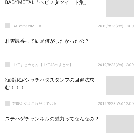
BABYMETAL「ベビメタツイート集」
BABYmatoMETAL
2019/8/28(We) 12:00
村雲颯香って結局何がしたかったの？
HKTまとめもん【HKT48のまとめ】
2019/8/28(We) 12:00
痴漢認定シャチハタスタンプの回避法求
む！！！
芸能ネタはこれだけでおｋ
2019/8/28(We) 12:00
ステハゲチャンネルの魅力ってなんなの？