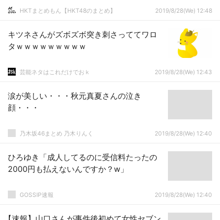
HKTまとめもん【HKT48のまとめ】
2019/8/28(We) 12:48
キツネさんがズボズボ突き刺さっててワロ
タｗｗｗｗｗｗｗｗｗ
芸能ネタはこれだけでおｋ
2019/8/28(We) 12:43
涙が美しい・・・秋元真夏さんの泣き
顔・・・
乃木坂46まとめ 乃木りんく
2019/8/28(We) 12:40
ひろゆき「成人してるのに受信料たったの
2000円も払えないんですか？w」
GOSSIP速報
2019/8/28(We) 12:40
【速報】山口さんが事件後初めて女性セブン