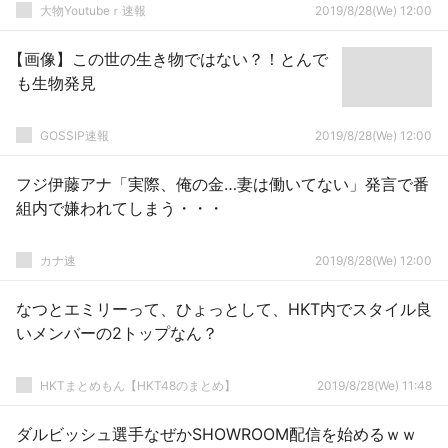
大物Youtubeｒ速報
2019/8/28(We) 12:00
【画像】この世の生き物ではない？！とんで
も生物発見
GOSSIP速報
2019/8/28(We) 12:00
フジ伊藤アナ「実際、俺の金…妻は働いてない」発言で番
組内で嫌われてしまう・・・
カナ速
2019/8/28(We) 12:00
なつとエミリーって、ひょっとして、HKT内でスタイル良
いメンバーの2トップなん？
HKTまとめもん【HKT48のまとめ】
2019/8/28(We) 11:48
ダルビッシュ選手なぜかSHOWROOM配信を始めるｗｗ