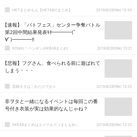
HKTまとめもん【HKT48のまとめ】
2019/8/28(We) 13:30
【速報】「バトフェス」センター争奪バトル
第2回中間結果発表ｷﾀ━━━━(ﾟ
∀ﾟ)━━━━!!
ROMれ！ペンギン(AKB48まとめ)
2019/8/28(We) 13:21
【悲報】フグさん、食べられる前に遊ばれて
しまう・・・
芸能ネタはこれだけでおｋ
2019/8/28(We) 13:20
非ヲタと一緒になるイベントは毎回この番
号付き衣装が実は効果的なんじゃね？
SKE48まとめはエメラルド（まとえめ）
2019/8/28(We) 13:20