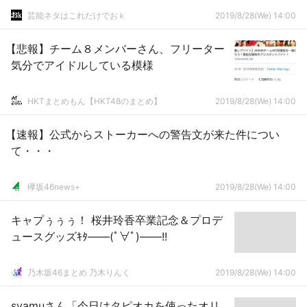
芸能ネタはこれだけでおｋ
2019/8/28(We) 14:00
【悲報】チーム８メンバーさん、フリーター
気分でアイドルしている模様
HKTまとめもん【HKT48のまとめ】
2019/8/28(We) 14:00
【速報】公式からストーカーへの警告文が来た件につい
て・・・
欅坂46news+
2019/8/28(We) 14:00
キャプぅぅぅ！ 桜井玲香卒業記念＆プロデ
ュースグッズｷﾀ――(ﾟ∀ﾟ)――!!
乃木坂46まとめ 乃木りんく
2019/8/28(We) 14:00
syamuさん「今日はタピオカを使ったオリ