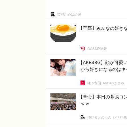
芸能かめはめ波
【至高】みんなの好き
GOSSIP速報
【AKB48G】顔が可
から好きになるのはキ
地下帝国-AKB48まとめ
【革命】本日の幕張コ
ｗｗ
HKTまとめもん【HKT4