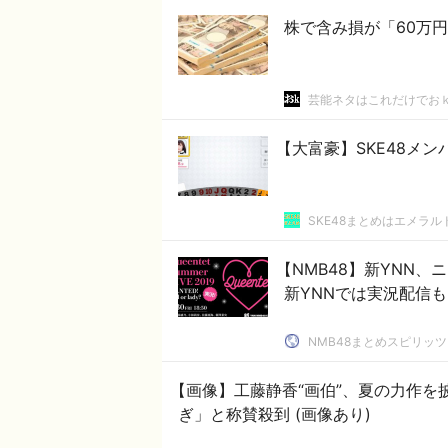
株で含み損が「60万
芸能ネタはこれだけでお
【大富豪】SKE48メ
SKE48まとめはエメラ
【NMB48】新YNN、ニコ生
新YNNでは実況配信
NMB48まとめスピリッツ
【画像】工藤静香“画伯”、夏の力作
ぎ」と称賛殺到 (画像あり)