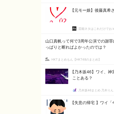
【元モー娘】後藤真希
芸能ネタはこれだけでお
山口真帆って何で3周年公演での謝罪
っぱりと断ればよかったのでは？
HKTまとめもん【HKT48のまとめ】
【乃木坂46】ワイ、
ことある？
乃木坂46まとめ 乃木りん
【失意の帰宅 】ワイ「