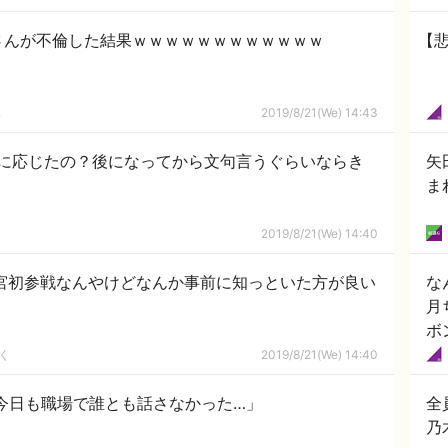
さんが不倫した結果ｗｗｗｗｗｗｗｗｗｗｗｗ
【
ｋ
2019/8/21(We) 14:43
に応じたの？後になってから文句言うぐらいならき
矢
ま
2019/8/21(We) 14:40
神宮初参戦なんやけどなんか事前に知っといた方が良い
な
月
ボ
く
2019/8/21(We) 14:40
今日も職場で誰とも話さなかった…」
全
乃