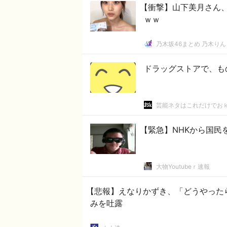
【衝撃】山下美月さん、
ｗｗ
乃木坂46まとめ 乃木りん
ドラッグストアで、も
芸能ネタはこれだけでお
【緊急】NHKから国民
大物Youtubeｒ速報
【悲報】えなりかずき、「どうやった
みを吐露