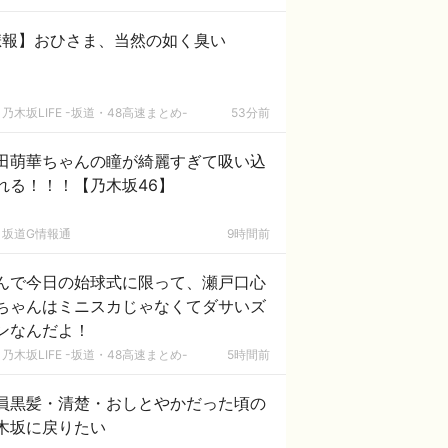
悲報】おひさま、当然の如く臭い
乃木坂LIFE -坂道・48高速まとめ-
53分前
田萌華ちゃんの瞳が綺麗すぎて吸い込
れる！！！【乃木坂46】
坂道G情報通
9時間前
んで今日の始球式に限って、瀬戸口心
ちゃんはミニスカじゃなくてダサいズ
ンなんだよ！
乃木坂LIFE -坂道・48高速まとめ-
5時間前
員黒髪・清楚・おしとやかだった頃の
木坂に戻りたい