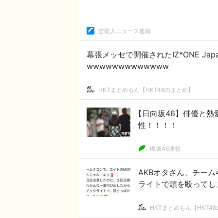
芸能人ニュース速報
幕張メッセで開催されたIZ*ONE Jap
wwwwwwwwwwwww
HKTまとめもん【HKT48のまとめ】
【日向坂46】俳優と熱
性！！！！
欅坂46速報
AKBオタさん、チーム
ライトで頭を殴ってし
HKTまとめもん【HKT4