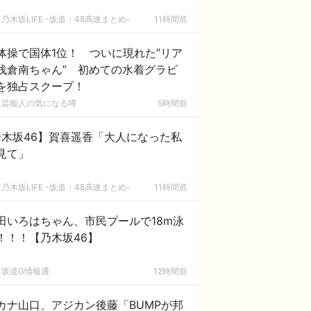
乃木坂LIFE -坂道・48高速まとめ-
11時間前
体操で国体1位！ ついに現れた”リア
浅倉南ちゃん” 初めての水着グラビ
を独占スクープ！
芸能人の気になる噂
5時間前
乃木坂46】賀喜遥香「大人になった私
見て」
乃木坂LIFE -坂道・48高速まとめ-
11時間前
田いろはちゃん、市民プールで18m泳
！！！【乃木坂46】
坂道G情報通
12時間前
カナ山口、アジカン後藤「BUMPが邦