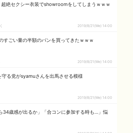
超絶セクシー衣装でshowroomをしてしまうｗｗｗ
く
2019/8/21(We) 14:00
のすごい量の半額のパンを買ってきたｗｗｗ
ｋ
2019/8/21(We) 14:00
を守る党がsyamuさんを出馬させる模様
2019/8/21(We) 14:00
ら34歳感が出るか」「合コンに参加する時も…」悩