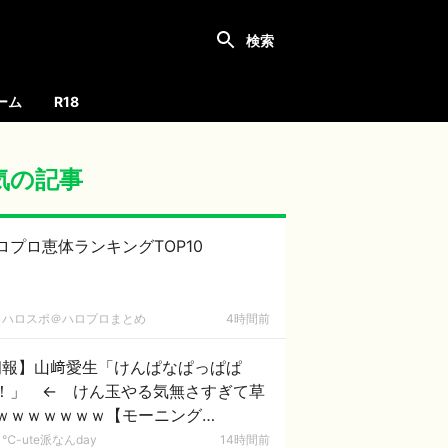
ーム
R18
気の記事
ロプロ恵体ランキングTOP10
ハロスポ＠ハロプロまとめ
4時間前
朗報】山﨑愛生「けんぱなぱっぱぱ
！」 ← けん玉やる気無さすぎて草
ｗｗｗｗｗｗｗ【モーニング
。'26】
℃-ute派なんday
14時間前