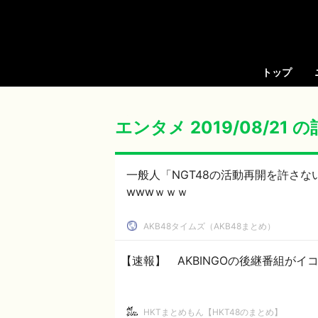
トップ
エンタメ 2019/08/21 
一般人「NGT48の活動再開を許さ
wwwｗｗｗ
AKB48タイムズ（AKB48まとめ）
【速報】 AKBINGOの後継番組がイコ
HKTまとめもん【HKT48のまとめ】