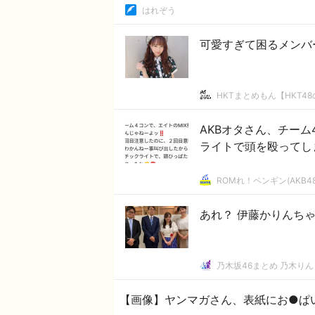
はれぞう
可愛すぎて困るメンバ
HKTまとめもん【HKT4
AKBオタさん、チーム
ライトで頭を殴ってし
ROMれ！ペンギン(AKB4
あれ？ 伊藤かりんち
乃木坂46まとめ 乃木りん
【画像】ヤンマガさん、表紙にお●ぱ