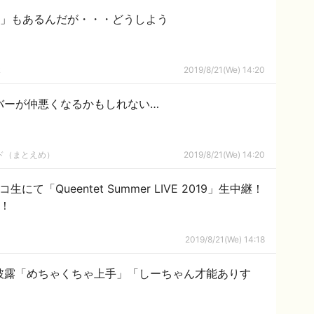
円」もあるんだが・・・どうしよう
ｋ
2019/8/21(We) 14:20
ンバーが仲悪くなるかもしれない…
ルド（まとえめ）
2019/8/21(We) 14:20
にて「Queentet Summer LIVE 2019」生中継！
も！
2019/8/21(We) 14:18
を披露「めちゃくちゃ上手」「しーちゃん才能ありす