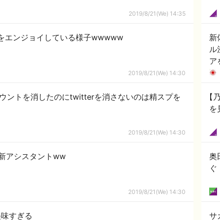
2019/8/21(We) 14:35
をエンジョイしている様子wwwww
新
ル
ア
2019/8/21(We) 14:30
eアカウントを消したのにtwitterを消さないのは精スプを
【
を
2019/8/21(We) 14:30
新アシスタントww
奥
ぐ
2019/8/21(We) 14:30
美味すぎる
サ