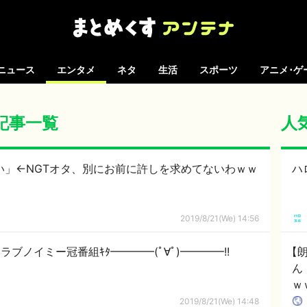
ニュース
エンタメ
ネタ
生活
スポーツ
アニメ･ゲ
の記事一覧
人
ない」←NGTオタ、別にお前に許しを求めてないわｗｗ
ハ
2019/8/21(We) 14:56
ラブノイミー冠番組ｷﾀ━━━━(ﾟ∀ﾟ)━━━━!!
【
ん
ｗ
娘
2019/8/21(We) 14:48