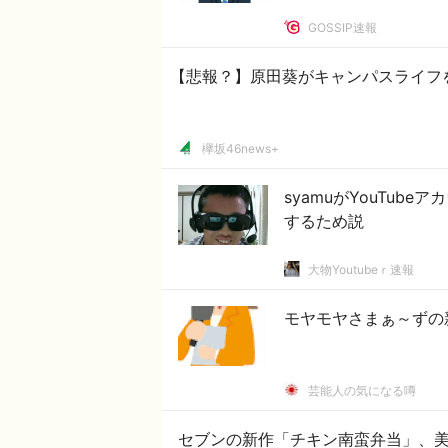
GOSSIP速報
【悲報？】原田葵がキャンパスライフ
欅坂46news+
syamuがYouTub
するため説
大物Youtubeｒ速報
モヤモヤさまぁ～ずの
芸能人の気になる噂
セブンの新作「チキン南蛮弁当」、