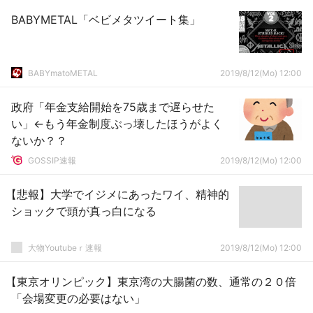
BABYMETAL「ベビメタツイート集」
BABYmatoMETAL
2019/8/12(Mo) 12:00
政府「年金支給開始を75歳まで遅らせた
い」←もう年金制度ぶっ壊したほうがよく
ないか？？
GOSSIP速報
2019/8/12(Mo) 12:00
【悲報】大学でイジメにあったワイ、精神的
ショックで頭が真っ白になる
大物Youtubeｒ速報
2019/8/12(Mo) 12:00
【東京オリンピック】東京湾の大腸菌の数、通常の２０倍
「会場変更の必要はない」