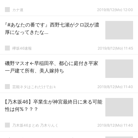
カナ速
2019/8/12(Mo) 12:00
『#あなたの番です』西野七瀬がクロ説が濃
厚になってきたな…
欅坂46速報
2019/8/12(Mo) 11:45
磯野マスオ←早稲田卒、都心に庭付き平家
一戸建て所有、美人嫁持ち
芸能ネタはこれだけでおｋ
2019/8/12(Mo) 11:40
【乃木坂46】卒業生が神宮最終日に来る可能
性は何%？？？
乃木坂46まとめ 乃木りんく
2019/8/12(Mo) 11:40