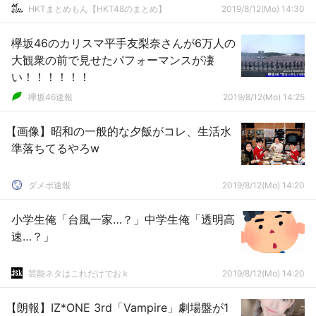
HKTまとめもん【HKT48のまとめ】
2019/8/12(Mo) 14:30
欅坂46のカリスマ平手友梨奈さんが6万人の
大観衆の前で見せたパフォーマンスが凄
い！！！！！！
欅坂46速報
2019/8/12(Mo) 14:25
【画像】昭和の一般的な夕飯がコレ、生活水
準落ちてるやろw
ダメポ速報
2019/8/12(Mo) 14:20
小学生俺「台風一家…？」中学生俺「透明高
速…？」
芸能ネタはこれだけでおｋ
2019/8/12(Mo) 14:20
【朗報】IZ*ONE 3rd「Vampire」劇場盤が1