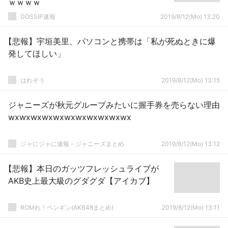
ｗｗｗｗ
GOSSIP速報
2019/8/12(Mo) 13:20
【悲報】宇垣美里、パソコンと携帯は「私が死ぬときに爆
発してほしい」
はれぞう
2019/8/12(Mo) 13:15
ジャニーズが秋元グループみたいに握手券を売らない理由
wxwxwxwxwxwxwxwxwxwxwx
ジャにジャに速報 - ジャニーズまとめ
2019/8/12(Mo) 13:12
【悲報】本日のガッツフレッシュライブが
AKB史上最大級のグダグダ【アイカブ】
ROMれ！ペンギン(AKB48まとめ)
2019/8/12(Mo) 13:11