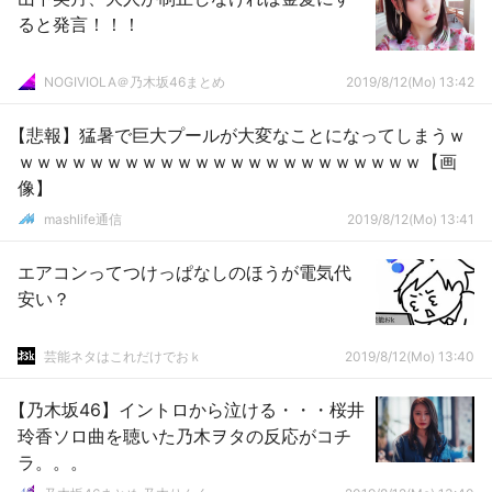
ると発言！！！
NOGIVIOLA＠乃木坂46まとめ
2019/8/12(Mo) 13:42
【悲報】猛暑で巨大プールが大変なことになってしまうｗ
ｗｗｗｗｗｗｗｗｗｗｗｗｗｗｗｗｗｗｗｗｗｗｗ【画
像】
mashlife通信
2019/8/12(Mo) 13:41
エアコンってつけっぱなしのほうが電気代
安い？
芸能ネタはこれだけでおｋ
2019/8/12(Mo) 13:40
【乃木坂46】イントロから泣ける・・・桜井
玲香ソロ曲を聴いた乃木ヲタの反応がコチ
ラ。。。