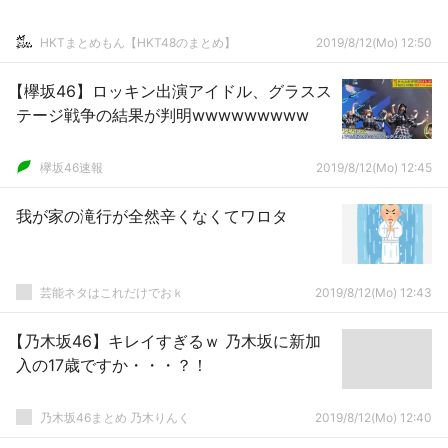
HKTまとめもん【HKT48のまとめ】
2019/8/12(Mo) 12:50
【欅坂46】ロッキン出演アイドル、グラスス
テージ戦争の結果が判明wwwwwwwww
欅坂46速報
2019/8/12(Mo) 12:45
我が家の滝行が全然辛くなくてワロタ
芸能ネタはこれだけでおｋ
2019/8/12(Mo) 12:43
【乃木坂46】キレイすぎるｗ 乃木坂に新加
入の17歳ですか・・・？！
乃木坂46まとめ 乃木りんく
2019/8/12(Mo) 12:40