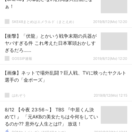
ぁ！
SKE48まとめはエメラルド（まとえめ）
2019/8/12(Mo) 12:20
【衝撃】「伏龍」とかいう戦争末期の兵器が
ヤバすぎる件 これ考えた日本軍頭おかしす
ぎるだろ……
GOSSIP速報
2019/8/12(Mo) 12:20
【画像】ネットで場外乱闘？巨人戦、TVに映ったヤクルト
選手の「金ポーズ」
はれぞう
2019/8/12(Mo) 12:15
8/12 【今夜 23:56～】 TBS 『中居くん決
めて! 』 「元AKBの美女たちは今何をしてい
るのか?? 意外な人生とは!?」 放送！