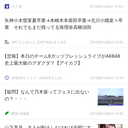
カナ速
2019/8/12(Mo) 14:00
矢神小木曽茉夏卒業→木崎木本柴田卒業→北川小畑楽々卒
業 それでもまだ残ってる珠理奈高柳須田
HKTまとめもん【HKT48のまとめ】
2019/8/12(Mo) 13:50
【悲報】本日のチーム8ガッツフレッシュライブがAKB48
史上最大級のグダグダ？【アイカブ】
AKB48タイムズ（AKB48まとめ）
2019/8/12(Mo) 13:49
【疑問】なんで乃木坂ってフェスに出ない
の？・・・
欅坂46速報
2019/8/12(Mo) 13:45
山下美月、大人が制止しなければ金髪にす