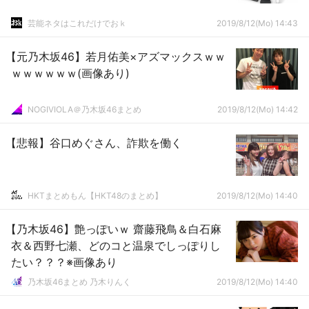
芸能ネタはこれだけでおｋ
2019/8/12(Mo) 14:43
【元乃木坂46】若月佑美×アズマックスｗｗ
ｗｗｗｗｗｗ(画像あり)
NOGIVIOLA＠乃木坂46まとめ
2019/8/12(Mo) 14:42
【悲報】谷口めぐさん、詐欺を働く
HKTまとめもん【HKT48のまとめ】
2019/8/12(Mo) 14:40
【乃木坂46】艶っぽいｗ 齋藤飛鳥＆白石麻
衣＆西野七瀬、どのコと温泉でしっぽりし
たい？？？※画像あり
乃木坂46まとめ 乃木りんく
2019/8/12(Mo) 14:40