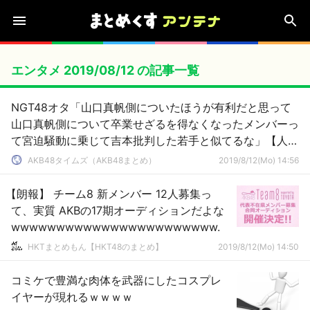
エンタメ 2019/08/12 の記事一覧
NGT48オタ「山口真帆側についたほうが有利だと思って
山口真帆側について卒業せざるを得なくなったメンバーっ
て宮迫騒動に乗じて吉本批判した若手と似てるな」【人望
民】
AKB48タイムズ（AKB48まとめ）
2019/8/12(Mo) 14:56
【朗報】 チーム8 新メンバー 12人募集っ
て、実質 AKBの17期オーディションだよな
wwwwwwwwwwwwwwwwwwwwwww.
HKTまとめもん【HKT48のまとめ】
2019/8/12(Mo) 14:50
コミケで豊満な肉体を武器にしたコスプレ
イヤーが現れるｗｗｗｗ