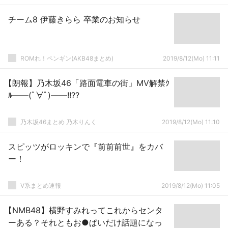
チーム8 伊藤きらら 卒業のお知らせ
ROMれ！ペンギン(AKB48まとめ)
2019/8/12(Mo) 11:11
【朗報】乃木坂46「路面電車の街」MV解禁ｸ
ﾙ――(ﾟ∀ﾟ)――!!??
乃木坂46まとめ 乃木りんく
2019/8/12(Mo) 11:10
スピッツがロッキンで『前前前世』をカバ
ー！
V系まとめ速報
2019/8/12(Mo) 11:05
【NMB48】横野すみれってこれからセンタ
ーある？それともお●ぱいだけ話題になっ