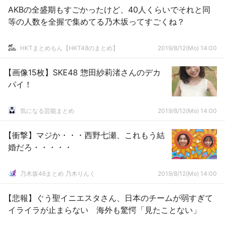
AKBの全盛期もすごかったけど、40人くらいでそれと同
等の人数を全握で集めてる乃木坂ってすごくね？
HKTまとめもん【HKT48のまとめ】
2019/8/12(Mo) 14:00
【画像15枚】SKE48 惣田紗莉渚さんのデカ
パイ！
気になる芸能まとめ
2019/8/12(Mo) 14:00
【衝撃】マジか・・・西野七瀬、これもう結
婚だろ・・・・・
乃木坂46まとめ 乃木りんく
2019/8/12(Mo) 14:00
【悲報】ぐう聖イニエスタさん、日本のチームが弱すぎて
イライラが止まらない 海外も驚愕「見たことない」