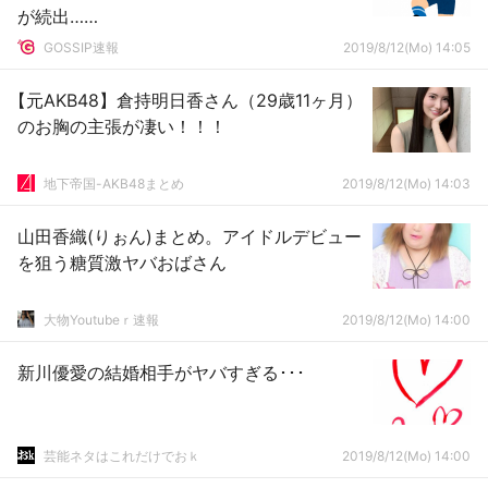
が続出……
GOSSIP速報
2019/8/12(Mo) 14:05
【元AKB48】倉持明日香さん（29歳11ヶ月）
のお胸の主張が凄い！！！
地下帝国-AKB48まとめ
2019/8/12(Mo) 14:03
山田香織(りぉん)まとめ。アイドルデビュー
を狙う糖質激ヤバおばさん
大物Youtubeｒ速報
2019/8/12(Mo) 14:00
新川優愛の結婚相手がヤバすぎる･･･
芸能ネタはこれだけでおｋ
2019/8/12(Mo) 14:00