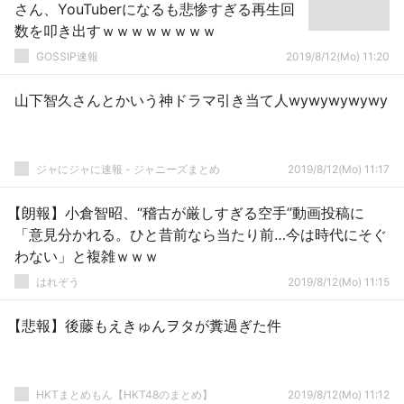
さん、YouTuberになるも悲惨すぎる再生回
数を叩き出すｗｗｗｗｗｗｗｗ
GOSSIP速報
2019/8/12(Mo) 11:20
山下智久さんとかいう神ドラマ引き当て人wywywywywy
ジャにジャに速報 - ジャニーズまとめ
2019/8/12(Mo) 11:17
【朗報】小倉智昭、“稽古が厳しすぎる空手”動画投稿に
「意見分かれる。ひと昔前なら当たり前…今は時代にそぐ
わない」と複雑ｗｗｗ
はれぞう
2019/8/12(Mo) 11:15
【悲報】後藤もえきゅんヲタが糞過ぎた件
HKTまとめもん【HKT48のまとめ】
2019/8/12(Mo) 11:12