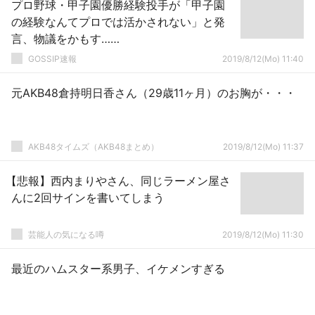
プロ野球・甲子園優勝経験投手が「甲子園
の経験なんてプロでは活かされない」と発
言、物議をかもす……
GOSSIP速報
2019/8/12(Mo) 11:40
元AKB48倉持明日香さん（29歳11ヶ月）のお胸が・・・
AKB48タイムズ（AKB48まとめ）
2019/8/12(Mo) 11:37
【悲報】西内まりやさん、同じラーメン屋さ
んに2回サインを書いてしまう
芸能人の気になる噂
2019/8/12(Mo) 11:30
最近のハムスター系男子、イケメンすぎる