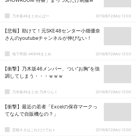
SHOWROOM 特番」まっつんだけ制服w
乃木坂46まとめんばー
2019/8/12(Mo) 12:03
【悲報】助けて！元SKE48センター小畑優奈
さんのyoutubeチャンネルが伸びない！
地下帝国-AKB48まとめ
2019/8/12(Mo) 12:03
【衝撃】乃木坂46メンバー、つい”お胸”を強
調してしまう・・・ｗｗｗ
乃木坂46まとめ 乃木りんく
2019/8/12(Mo) 12:00
【衝撃】最近の若者「Excelの保存マークっ
てなんで自販機なの？」
芸能ネタはこれだけでおｋ
2019/8/12(Mo) 12:00