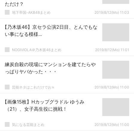
ただけ？
地下帝国-AKB48まとめ
2019/8/12(Mo) 11:03
【乃木坂46】京セラ公演2日目、とんでもな
い事になる模様...
NOGIVIOLA＠乃木坂46まとめ
2019/8/12(Mo) 11:01
練炭自殺の現場にマンションを建てたらや
っぱりヤバかった・・・
芸能ネタはこれだけでおｋ
2019/8/12(Mo) 11:00
【画像15枚】Hカップグラドル ゆうみ
（21）、女子高生役に挑戦！
気になる芸能まとめ
2019/8/12(Mo) 11:00