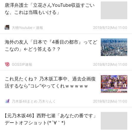
唐澤弁護士「立花さんYouTube収益すごい
な、これは当職もいける」
大物Youtubeｒ速報
2019/8/12(Mo) 11:00
海外の友人「日本で『4番目の都市』ってど
こなの」←どう答える？？
GOSSIP速報
2019/8/12(Mo) 11:00
これ見たくね？ 乃木坂工事中、過去企画復
活するなら”コレ”やってくれｗｗｗｗｗ
乃木坂46まとめ 乃木りんく
2019/8/12(Mo) 11:00
【元乃木坂46】西野七瀬「あなたの番です」
デートオフショット(*´∀｀*)