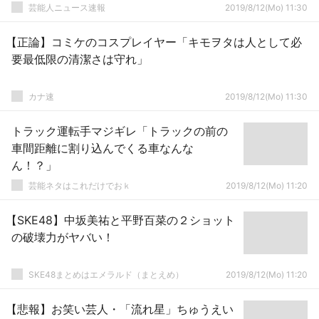
芸能人ニュース速報
2019/8/12(Mo) 11:30
【正論】コミケのコスプレイヤー「キモヲタは人として必
要最低限の清潔さは守れ」
カナ速
2019/8/12(Mo) 11:30
トラック運転手マジギレ「トラックの前の
車間距離に割り込んでくる車なんな
ん！？」
芸能ネタはこれだけでおｋ
2019/8/12(Mo) 11:20
【SKE48】中坂美祐と平野百菜の２ショット
の破壊力がヤバい！
SKE48まとめはエメラルド（まとえめ）
2019/8/12(Mo) 11:20
【悲報】お笑い芸人・「流れ星」ちゅうえい