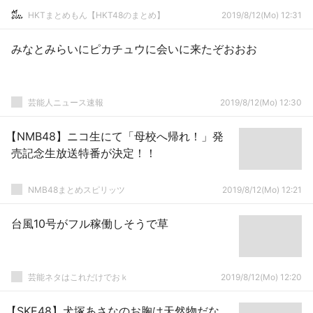
HKTまとめもん【HKT48のまとめ】
2019/8/12(Mo) 12:31
みなとみらいにピカチュウに会いに来たぞおおお
芸能人ニュース速報
2019/8/12(Mo) 12:30
【NMB48】ニコ生にて「母校へ帰れ！」発
売記念生放送特番が決定！！
NMB48まとめスピリッツ
2019/8/12(Mo) 12:21
台風10号がフル稼働しそうで草
芸能ネタはこれだけでおｋ
2019/8/12(Mo) 12:20
【SKE48】犬塚あさなのお胸は天然物だな