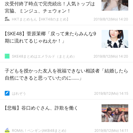
次受付終了時点で完売続出！人気トップは
宮脇、ミンジュ、チェウォン！
HKTまとめもん【HKT48のまとめ】
2019/8/12(Mo) 14:20
【SKE48】菅原茉椰「戻って来たらみんな9
期に流れてるじゃねえか！」
SKE48まとめはエメラルド（まとえめ）
2019/8/12(Mo) 14:20
子どもを授かった友人を祝福できない相談者「結婚したら
自然にできると思っていたのに……」
はれぞう
2019/8/12(Mo) 14:15
【悲報】谷口めぐさん、詐欺を働く
ROMれ！ペンギン(AKB48まとめ)
2019/8/12(Mo) 14:11