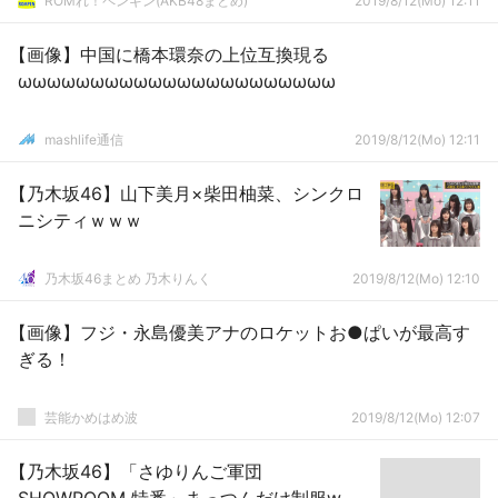
ROMれ！ペンギン(AKB48まとめ)
2019/8/12(Mo) 12:11
【画像】中国に橋本環奈の上位互換現る
ωωωωωωωωωωωωωωωωωωωωωω
mashlife通信
2019/8/12(Mo) 12:11
【乃木坂46】山下美月×柴田柚菜、シンクロ
ニシティｗｗｗ
乃木坂46まとめ 乃木りんく
2019/8/12(Mo) 12:10
【画像】フジ・永島優美アナのロケットお●ぱいが最高す
ぎる！
芸能かめはめ波
2019/8/12(Mo) 12:07
【乃木坂46】「さゆりんご軍団