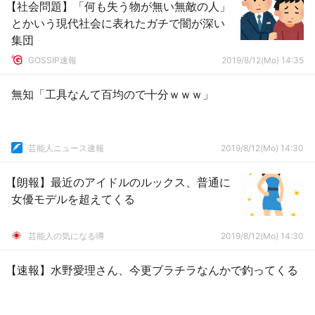
【社会問題】「何も失う物が無い無敵の人」
とかいう現代社会に表れたガチで闇が深い
集団
GOSSIP速報
2019/8/12(Mo) 14:35
無知「工具なんて百均ので十分ｗｗｗ」
芸能人ニュース速報
2019/8/12(Mo) 14:30
【朗報】最近のアイドルのルックス、普通に
女優モデルを超えてくる
芸能人の気になる噂
2019/8/12(Mo) 14:30
【速報】水野愛理さん、今更ブラチラなんかで釣ってくる