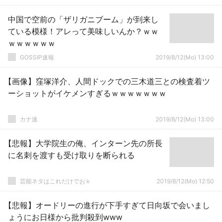
中国で空前の「ザリガニブーム」が到来し
ている模様！アレって美味しいんか？ｗｗ
ｗｗｗｗｗｗ
GOSSIP速報
2019/8/12(Mo) 13:00
【画像】窪塚洋介、人間ドックでの三木道三との検査着ツ
ーショットがイケメンすぎるｗｗｗｗｗｗｗ
カナ速
2019/8/12(Mo) 13:00
【悲報】大学院生の俺、インターン先の所長
に名刺を渡すも受け取りを断られる
芸能ネタはこれだけでおｋ
2019/8/12(Mo) 12:50
【悲報】オードリーの進行が下手すぎて日向坂で会いまし
ょうにお日様から批判殺到www