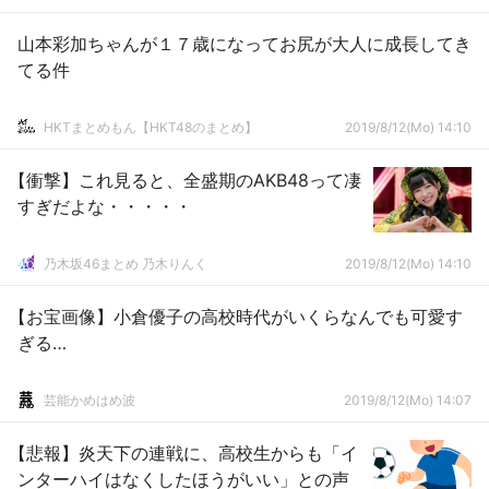
山本彩加ちゃんが１７歳になってお尻が大人に成長してき
てる件
HKTまとめもん【HKT48のまとめ】
2019/8/12(Mo) 14:10
【衝撃】これ見ると、全盛期のAKB48って凄
すぎだよな・・・・・
乃木坂46まとめ 乃木りんく
2019/8/12(Mo) 14:10
【お宝画像】小倉優子の高校時代がいくらなんでも可愛す
ぎる…
芸能かめはめ波
2019/8/12(Mo) 14:07
【悲報】炎天下の連戦に、高校生からも「イ
ンターハイはなくしたほうがいい」との声