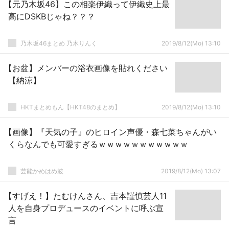
【元乃木坂46】この相楽伊織って伊織史上最
高にDSKBじゃね？？？
乃木坂46まとめ 乃木りんく
2019/8/12(Mo) 13:10
【お盆】メンバーの浴衣画像を貼れください
【納涼】
HKTまとめもん【HKT48のまとめ】
2019/8/12(Mo) 13:10
【画像】『天気の子』のヒロイン声優・森七菜ちゃんがい
くらなんでも可愛すぎるｗｗｗｗｗｗｗｗｗｗｗ
芸能かめはめ波
2019/8/12(Mo) 13:07
【すげえ！】たむけんさん、吉本謹慎芸人11
人を自身プロデュースのイベントに呼ぶ宣
言