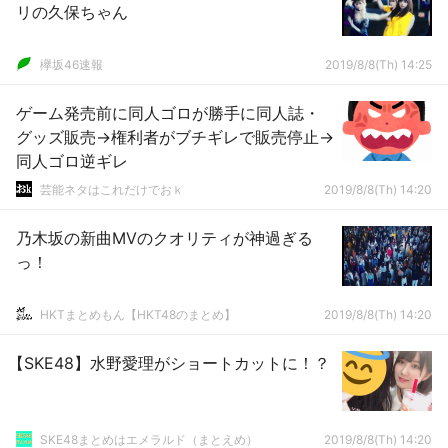
リの久保ちゃん
欅坂46速報
2019/8/8(Th) 14:25
ゲーム発売前に同人ゴロが勝手に同人誌・
グッズ販売→権利者がブチギレで販売停止→
同人ゴロ逆ギレ
芸能ネタはこれだけでおｋ
2019/8/8(Th) 14:20
乃木坂の新曲MVのクオリティが神過ぎる
っ！
HKTまとめもん【HKT48のまとめ】
2019/8/8(Th) 14:20
【SKE48】水野愛理がショートカットに！？
SKE48まとめはエメラルド（まとえめ）
2019/8/8(Th) 14:20