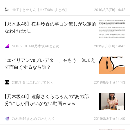
HKTまとめもん【HKT48のまとめ】
2019/8/8(Th) 14:48
【乃木坂46】桜井玲香の卒コン無しが決定的
なわけだが...
NOGIVIOLA＠乃木坂46まとめ
2019/8/8(Th) 14:45
「エイリアンvsプレデター」←もう一体加え
て面白くするなら誰？
芸能ネタはこれだけでおｋ
2019/8/8(Th) 14:43
【乃木坂46】遠藤さくらちゃんの”あの部
分”にしか目がいかない動画ｗｗｗ
乃木坂46まとめ 乃木りんく
2019/8/8(Th) 14:40