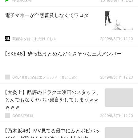
欅坂46速報
2019/8/8(Th) 12:25
電子マネーが全然普及しなくてワロタ
芸能ネタはこれだけでおｋ
2019/8/8(Th) 12:20
【SKE48】酔っ払うとめんどくさそうな三大メンバー
SKE48まとめはエメラルド（まとえめ）
2019/8/8(Th) 12:20
【大炎上】酷評のドラクエ映画のスタッフ、
とんでもなくヤバい発言をしてしまうｗｗ
ｗｗｗ
GOSSIP速報
2019/8/8(Th) 12:20
【乃木坂46】MV見てる最中にふとポピパッ