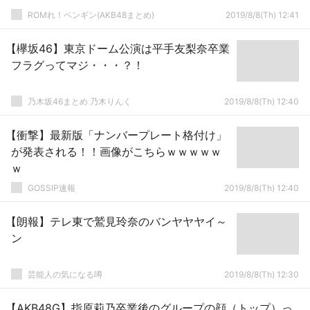
ROMれ！ペンギン(AKB48まとめ)
2019/8/8(Th) 12:41
【欅坂46】東京ドーム公演は平手友梨奈卒業
フラグってマジ・・・？！
乃木坂46まとめ 乃木りんく
2019/8/8(Th) 12:40
【衝撃】最新版「ナンバープレート格付け」
が発表される！！画像がこちらｗｗｗｗｗ
ｗ
GOSSIP速報
2019/8/8(Th) 12:40
【朗報】テレ東で鷲見玲奈のバンヤヤヤイ～
ン
芸能人の気になる噂
2019/8/8(Th) 12:30
【AKB48G】指原莉乃卒業後のグループの顔（トップ）っ