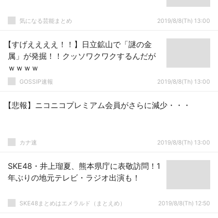
気になる芸能まとめ
2019/8/8(Th) 13:00
【すげええええ！！】日立鉱山で「謎の金
属」が発掘！！クッソワクワクするんだが
ｗｗｗｗ
GOSSIP速報
2019/8/8(Th) 13:00
【悲報】ニコニコプレミアム会員がさらに減少・・・
カナ速
2019/8/8(Th) 13:00
SKE48・井上瑠夏、熊本県庁に表敬訪問！1
年ぶりの地元テレビ・ラジオ出演も！
SKE48まとめはエメラルド（まとえめ）
2019/8/8(Th) 12:50