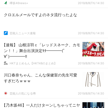
欅坂46news+
2019/8/8(Th) 14:30
クロエルメールですよのネタ流行ったよな
芸能人ニュース速報
2019/8/8(Th) 14:30
【速報】 山根涼羽ｃ「レッドスネーク、カモ
ン！！」舞台出演決定ｷﾀ━━━━(ﾟ
∀ﾟ)━━━━!!
HKTまとめもん【HKT48のまとめ】
2019/8/8(Th) 14:30
川口春奈ちゃん、こんな保健室の先生可愛
すぎだろｗｗｗ
芸能人の気になる噂
2019/8/8(Th) 14:30
【乃木坂46】一人だけターンしちゃってニヤ