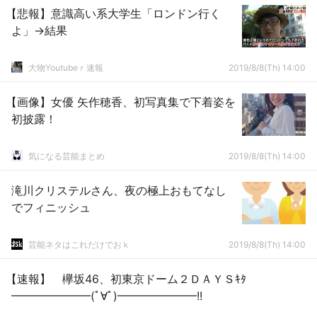
【悲報】意識高い系大学生「ロンドン行く
よ」→結果
大物Youtubeｒ速報
2019/8/8(Th) 14:00
【画像】女優 矢作穂香、初写真集で下着姿を
初披露！
気になる芸能まとめ
2019/8/8(Th) 14:00
滝川クリステルさん、夜の極上おもてなし
でフィニッシュ
芸能ネタはこれだけでおｋ
2019/8/8(Th) 14:00
【速報】 欅坂46、初東京ドーム２ＤＡＹＳｷﾀ
━━━━━━━(ﾟ∀ﾟ)━━━━━━━!!