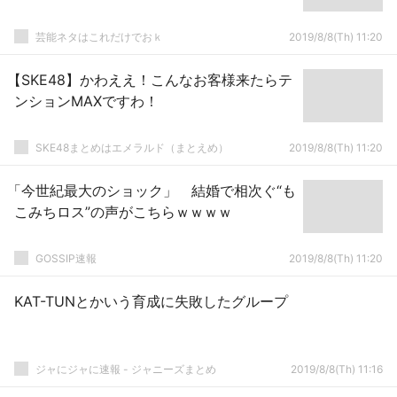
芸能ネタはこれだけでおｋ
2019/8/8(Th) 11:20
【SKE48】かわええ！こんなお客様来たらテ
ンションMAXですわ！
SKE48まとめはエメラルド（まとえめ）
2019/8/8(Th) 11:20
「今世紀最大のショック」 結婚で相次ぐ“も
こみちロス”の声がこちらｗｗｗｗ
GOSSIP速報
2019/8/8(Th) 11:20
KAT-TUNとかいう育成に失敗したグループ
ジャにジャに速報 - ジャニーズまとめ
2019/8/8(Th) 11:16