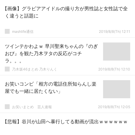
【画像】グラビアアイドルの撮り方が男性誌と女性誌で全
く違うと話題に
mashlife通信
2019/8/8(Th) 12:11
ツインテかわよｗ 早川聖来ちゃんの『のぎ
おび』を観た乃木ヲタの反応がコチ
ラ。。。
乃木坂46まとめ 乃木りんく
2019/8/8(Th) 12:10
お笑いコンビ「相方の電話住所知らんし楽
屋でも一緒に居たくない」
お笑いまとめ 芸人速報
2019/8/8(Th) 12:05
【悲報】谷川が山田へ暴行してる動画が流出ｗｗｗｗｗｗ