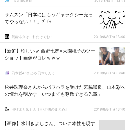
mashlife通信
2019/8/8(Th) 13:41
サムスン「日本にはもうギャラクシー売っ
てやらない！！」ﾌﾟｲｯ
芸能ネタはこれだけでおｋ
2019/8/8(Th) 13:40
【新鮮】珍しいｗ 西野七瀬×大園桃子のツー
ショット画像がコレｗｗｗ
乃木坂46まとめ 乃木りんく
2019/8/8(Th) 13:40
松井珠理奈さんからパワハラを受けた宮脇咲良、山本彩へ
の憧れを明かす「いつまでも尊敬できる先輩」
HKTまとめもん【HKT48のまとめ】
2019/8/8(Th) 13:40
【画像】氷川きよしさん、ついに本性を現す