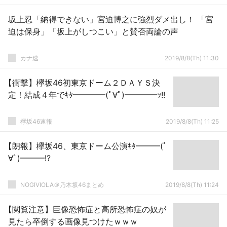
坂上忍「納得できない」宮迫博之に強烈ダメ出し！ 「宮
迫は保身」「坂上がしつこい」と賛否両論の声
カナ速
2019/8/8(Th) 11:30
【衝撃】欅坂46初東京ドーム２ＤＡＹＳ決
定！結成４年でｷﾀ━━━━(ﾟ∀ﾟ)━━━━ｯ!!
欅坂46速報
2019/8/8(Th) 11:25
【朗報】欅坂46、東京ドーム公演ｷﾀ━━━(ﾟ
∀ﾟ)━━━!?
NOGIVIOLA＠乃木坂46まとめ
2019/8/8(Th) 11:24
【閲覧注意】巨像恐怖症と高所恐怖症の奴が
見たら卒倒する画像見つけたｗｗｗ