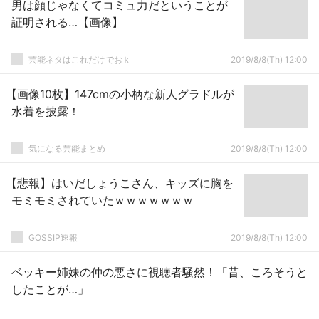
男は顔じゃなくてコミュ力だということが
証明される…【画像】
芸能ネタはこれだけでおｋ
2019/8/8(Th) 12:00
【画像10枚】147cmの小柄な新人グラドルが
水着を披露！
気になる芸能まとめ
2019/8/8(Th) 12:00
【悲報】はいだしょうこさん、キッズに胸を
モミモミされていたｗｗｗｗｗｗｗ
GOSSIP速報
2019/8/8(Th) 12:00
ベッキー姉妹の仲の悪さに視聴者騒然！「昔、ころそうと
したことが…」