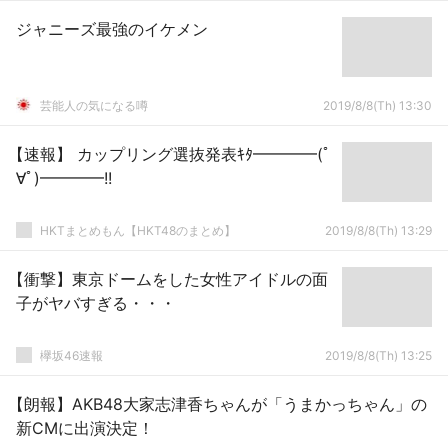
ジャニーズ最強のイケメン
芸能人の気になる噂
2019/8/8(Th) 13:30
【速報】 カップリング選抜発表ｷﾀ━━━━(ﾟ
∀ﾟ)━━━━!!
HKTまとめもん【HKT48のまとめ】
2019/8/8(Th) 13:29
【衝撃】東京ドームをした女性アイドルの面
子がヤバすぎる・・・
欅坂46速報
2019/8/8(Th) 13:25
【朗報】AKB48大家志津香ちゃんが「うまかっちゃん」の
新CMに出演決定！