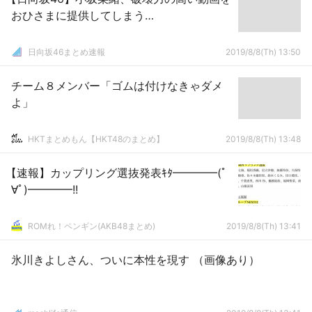
おひさまに提供してしまう…
日向坂46まとめ速報
2019/8/8(Th) 13:50
チーム８メンバー「ゴムは付けなきゃダメ
よ」
HKTまとめもん【HKT48のまとめ】
2019/8/8(Th) 13:48
【速報】カップリング選抜発表ｷﾀ━━━━(ﾟ
∀ﾟ)━━━━!!
ROMれ！ペンギン(AKB48まとめ)
2019/8/8(Th) 13:41
氷川きよしさん、ついに本性を現す （画像あり）