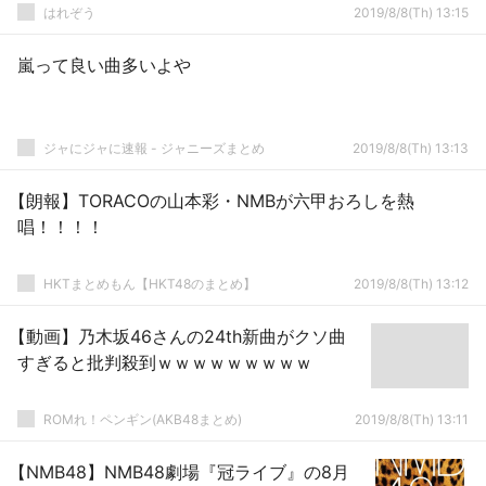
はれぞう
2019/8/8(Th) 13:15
嵐って良い曲多いよや
ジャにジャに速報 - ジャニーズまとめ
2019/8/8(Th) 13:13
【朗報】TORACOの山本彩・NMBが六甲おろしを熱
唱！！！！
HKTまとめもん【HKT48のまとめ】
2019/8/8(Th) 13:12
【動画】乃木坂46さんの24th新曲がクソ曲
すぎると批判殺到ｗｗｗｗｗｗｗｗｗ
ROMれ！ペンギン(AKB48まとめ)
2019/8/8(Th) 13:11
【NMB48】NMB48劇場『冠ライブ』の8月