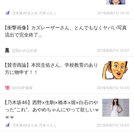
乃木坂46まとめ 乃木りんく
2019/8/8(Th) 14:10
【衝撃画像】カズレーザーさん、とんでもなくヤバい写真
流出で完全終了…
芸能かめはめ波
2019/8/8(Th) 14:07
【賛否両論】本田圭佑さん、学校教育のあり
方に物申す！！
GOSSIP速報
2019/8/8(Th) 14:05
【乃木坂46】西野×生駒×橋本×堀×白石のや
った”これ”、あやめちゃんにやって欲しいｗ
ｗｗ
乃木坂46まとめ 乃木りんく
2019/8/8(Th) 14:00