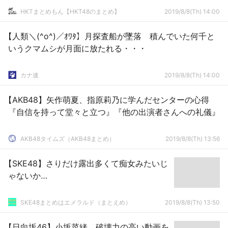
HKTまとめもん【HKT48のまとめ】
2019/8/8(Th) 14:00
【人類＼(^o^)／ｵﾜﾀ】月探査船が墜落 積んでいた何千と
いうクマムシが月面に放たれる・・・
カナ速
2019/8/8(Th) 14:00
【AKB48】矢作萌夏、指原莉乃に学んだセンターの心得
『自信を持って堂々と立つ』『他の出演者さんへの礼儀』
AKB48タイムズ（AKB48まとめ）
2019/8/8(Th) 13:56
【SKE48】さりだけ露出多くて痴女みたいじ
ゃないか…
SKE48まとめはエメラルド（まとえめ）
2019/8/8(Th) 13:50
【日向坂46】小坂菜緒、破壊力の高い動画を