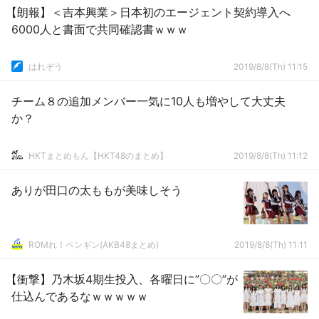
【朗報】＜吉本興業＞日本初のエージェント契約導入へ
6000人と書面で共同確認書ｗｗｗ
はれぞう
2019/8/8(Th) 11:15
チーム８の追加メンバー一気に10人も増やして大丈夫
か？
HKTまとめもん【HKT48のまとめ】
2019/8/8(Th) 11:12
ありが田口の太ももが美味しそう
ROMれ！ペンギン(AKB48まとめ)
2019/8/8(Th) 11:11
【衝撃】乃木坂4期生投入、各曜日に”〇〇”が
仕込んであるなｗｗｗｗｗ