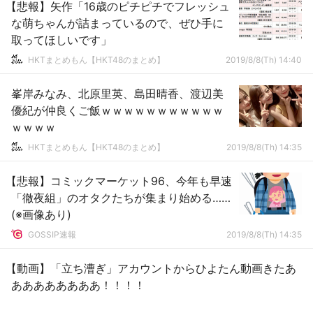
【悲報】矢作「16歳のピチピチでフレッシュ
な萌ちゃんが詰まっているので、ぜひ手に
取ってほしいです」
HKTまとめもん【HKT48のまとめ】
2019/8/8(Th) 14:40
峯岸みなみ、北原里英、島田晴香、渡辺美
優紀が仲良くご飯ｗｗｗｗｗｗｗｗｗｗｗ
ｗｗｗｗ
HKTまとめもん【HKT48のまとめ】
2019/8/8(Th) 14:35
【悲報】コミックマーケット96、今年も早速
「徹夜組」のオタクたちが集まり始める……
(※画像あり)
GOSSIP速報
2019/8/8(Th) 14:35
【動画】「立ち漕ぎ」アカウントからひよたん動画きたあ
ああああああああ！！！！