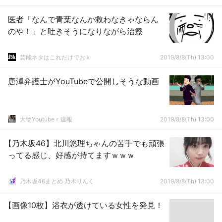
医者「なんで青葉なんか救わなきゃならん
のや！」と吐きそうになりながら治療
芸能ネタはこれだけでおｋ
2019/8/8(Th) 13:00
唐澤弁護士がYouTubeで公開しそうな動画
大物Youtubeｒ速報
2019/8/8(Th) 13:00
【乃木坂46】北川悠理ちゃんの苦手でも頑張
ってる感じ、好感が持てますｗｗｗ
乃木坂46まとめ 乃木りんく
2019/8/8(Th) 13:00
【画像10枚】浴衣が透けている女性を発見！