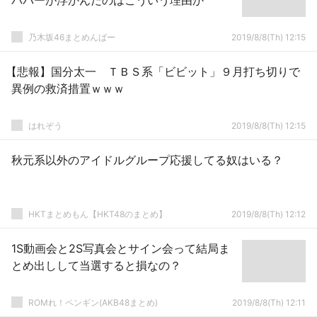
パパーが浮かんだのはこういう理由か
乃木坂46まとめんばー
2019/8/8(Th) 12:15
【悲報】国分太一 ＴＢＳ系「ビビット」９月打ち切りで
異例の救済措置ｗｗｗ
はれぞう
2019/8/8(Th) 12:15
秋元系以外のアイドルグループ応援してる奴はいる？
HKTまとめもん【HKT48のまとめ】
2019/8/8(Th) 12:12
1S動画会と2S写真会とサイン会って結局ま
とめ出しして当選すると損なの？
ROMれ！ペンギン(AKB48まとめ)
2019/8/8(Th) 12:11