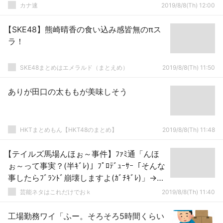
カナ速
2019/8/8(Th) 12:00
【SKE48】熊崎晴香の食い込み感皆無のπス
ラ！
SKE48まとめはエメラルド（まとえめ）
2019/8/8(Th) 11:50
ありが田口の太ももが美味しそう
HKTまとめもん【HKT48のまとめ】
2019/8/8(Th) 11:48
【テイルズ馬場んほぉ～事件】ﾌｧﾐ通「んほ
ぉ～って事実？(半ｷﾞﾚ)」ﾌﾟﾛﾃﾞｭｰｻｰ「そんな
事したらﾌﾞﾗﾝﾄﾞ崩壊しますよ(ｶﾞﾁｷﾞﾚ)」→結
果ｗｗｗｗｗ
芸能ネタはこれだけでおｋ
2019/8/8(Th) 11:40
工場勤務ワイ「ふー。そろそろ5時間くらい