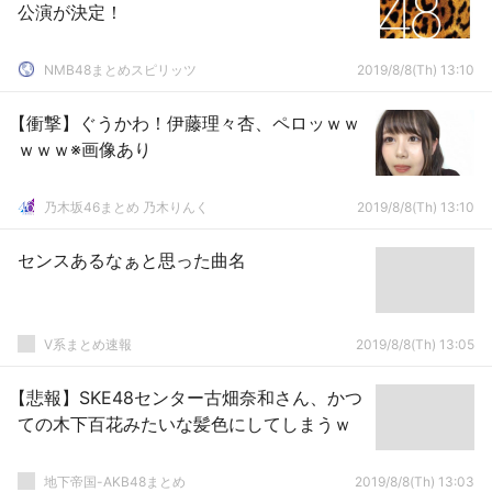
公演が決定！
NMB48まとめスピリッツ
2019/8/8(Th) 13:10
【衝撃】ぐうかわ！伊藤理々杏、ペロッｗｗ
ｗｗｗ※画像あり
乃木坂46まとめ 乃木りんく
2019/8/8(Th) 13:10
センスあるなぁと思った曲名
V系まとめ速報
2019/8/8(Th) 13:05
【悲報】SKE48センター古畑奈和さん、かつ
ての木下百花みたいな髪色にしてしまうｗ
地下帝国-AKB48まとめ
2019/8/8(Th) 13:03