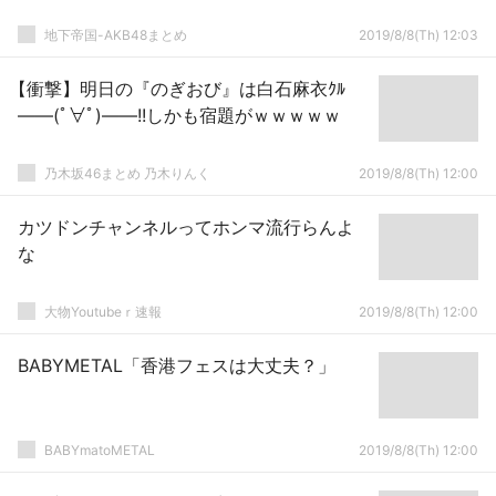
地下帝国-AKB48まとめ
2019/8/8(Th) 12:03
【衝撃】明日の『のぎおび』は白石麻衣ｸﾙ
――(ﾟ∀ﾟ)――!!しかも宿題がｗｗｗｗｗ
乃木坂46まとめ 乃木りんく
2019/8/8(Th) 12:00
カツドンチャンネルってホンマ流行らんよ
な
大物Youtubeｒ速報
2019/8/8(Th) 12:00
BABYMETAL「香港フェスは大丈夫？」
BABYmatoMETAL
2019/8/8(Th) 12:00