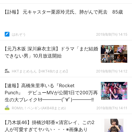
【訃報】 元キャスター栗原玲児氏、肺がんで死去 85歳
はれぞう
2019/8/8(Th) 14:15
【元乃木坂 深川麻衣主演】ドラマ「まだ結婚
できない男」10月放送開始
HKTまとめもん【HKT48のまとめ】
2019/8/8(Th) 14:12
【速報】高橋朱里率いる『Rocket
Punch』 デビューMVが公開1日で200万再
生の大ブレイクｷﾀ━━━━(ﾟ∀ﾟ)━━━━!!
ROMれ！ペンギン(AKB48まとめ)
2019/8/8(Th) 14:11
【乃木坂46】掛橋沙耶香×清宮レイ、この2
人が可愛すぎてヤバい・・・※画像あり