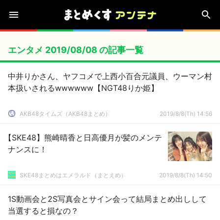
エンタメ 2019/08/08 の記事一覧
中井りかさん、ヤフコメで上西小百合元議員、ウーマン村
本扱いされるwwwwww【NGT48りか姫】
AKB48タイムズ（AKB48まとめ）
2019/8/8(Th) 14:56
【SKE48】熊崎晴香と日高優月が髪のメンテ
ナンスに！
SKE48まとめはエメラルド（まとえめ）
2019/8/8(Th) 14:50
1S動画会と2S写真会とサイン会って結局まとめ出しして
当選すると損なの？