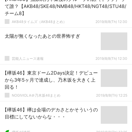
て誰？【AKB48/SKE48/NMB48/HKT48/NGT48/STU48/
チーム8】
AKB48タイムズ（AKB48まとめ）
2019/8/8(Th) 12:30
太陽が無くなったあとの世界怖すぎ
芸能人ニュース速報
2019/8/8(Th) 12:30
【欅坂46】東京ドーム2Days決定！デビュー
から3年5ヶ月で達成し、乃木坂を大きく上
回る！
NOGIVIOLA＠乃木坂46まとめ
2019/8/8(Th) 12:25
【欅坂46】欅は会場のデカさとかそういうの
目標にしてないからな・・・