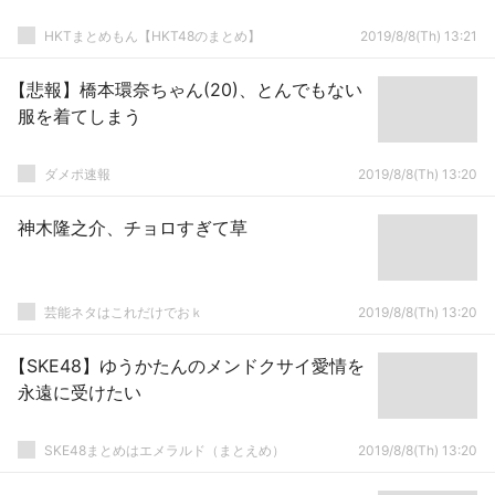
HKTまとめもん【HKT48のまとめ】
2019/8/8(Th) 13:21
【悲報】橋本環奈ちゃん(20)、とんでもない
服を着てしまう
ダメポ速報
2019/8/8(Th) 13:20
神木隆之介、チョロすぎて草
芸能ネタはこれだけでおｋ
2019/8/8(Th) 13:20
【SKE48】ゆうかたんのメンドクサイ愛情を
永遠に受けたい
SKE48まとめはエメラルド（まとえめ）
2019/8/8(Th) 13:20