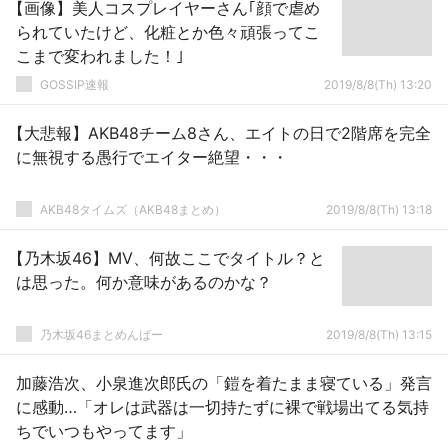
【画像】美人コスプレイヤーさん｢顔で虐め
られていたけど、化粧とか色々頑張ってこ
こまで変われました！｣
GOSSIP速報
2019/8/8(Th) 13:20
【大悲報】AKB48チーム8さん、エイトの日で2階席を完全
に無視する愚行でエイター絶望・・・
AKB48タイムズ（AKB48まとめ）
2019/8/8(Th) 13:18
【乃木坂46】MV、何故ここでタイトル？と
は思った。何か意味があるのかな？
乃木坂46まとめんばー
2019/8/8(Th) 13:15
加藤浩次、小泉進次郎氏の「鎧を着たまま寝ている」発言
に感動…「オレは武器は一切持たずに裸で戦場出てる気持
ちでいつもやってます」