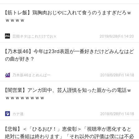
【筋トレ飯】鶏胸肉おじやに入れて食うのうますぎだろｗ
ｗｗｗｗ
芸能ネタはこれだけでおｋ
2019/6/28(Fr) 14:20
【乃木坂46】今年は23rd表題が一番好きだけどみんなはど
の曲が好き？
乃木坂46まとめんばー
2019/6/28(Fr) 14:18
【闇営業】アンガ田中、芸人謹慎を知った親からの電話ｗ
ｗｗｗｗｗｗｗｗ
カナ速
2019/6/28(Fr) 14:18
【悲報】＜「ひるおび！」恵俊彰＞「視聴率が悪化すると
絶対に番組は終わります」「それ以外の評価は僕には不必