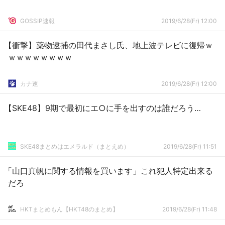
GOSSIP速報
2019/6/28(Fr) 12:00
【衝撃】薬物逮捕の田代まさし氏、地上波テレビに復帰ｗ
ｗｗｗｗｗｗｗｗ
カナ速
2019/6/28(Fr) 12:00
【SKE48】9期で最初にエ○に手を出すのは誰だろう…
SKE48まとめはエメラルド（まとえめ）
2019/6/28(Fr) 11:51
「山口真帆に関する情報を買います」これ犯人特定出来る
だろ
HKTまとめもん【HKT48のまとめ】
2019/6/28(Fr) 11:48