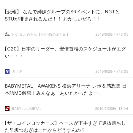
【悲報】 なんで姉妹グループのSRイベントに、NGTと
STUが排除されるんだ！！ おかしいだろ！！
HKTまとめもん【HKT48のまとめ】
2019/6/28(Fr) 13:05
【G20】日本のリーダー、安倍首相のスケジュールがエグ
い・・・
カナ速
2019/6/28(Fr) 13:05
BABYMETAL「AWAKENS 横浜アリーナ レポ＆感想集 日
本語MC解禁！みんなぁ あいたかったよー」
BABYmatoMETAL
2019/6/28(Fr) 13:04
【ザ・コインロッカーズ】ベースが下手すぎて選抜落ちし
た早坂つむぎはこれからどうすんの？