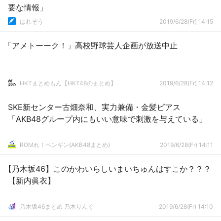
要な情報」
はれぞう
2019/6/28(Fr) 14:15
「アメトーーク！」高校野球芸人企画が放送中止
HKTまとめもん【HKT48のまとめ】
2019/6/28(Fr) 14:12
SKE新センター古畑奈和、実力兼備・金髪ピアス
「AKB48グループ内にもいい意味で刺激を与えている」
ROMれ！ペンギン(AKB48まとめ)
2019/6/28(Fr) 14:11
【乃木坂46】このかわいらしいまいちゅんはすこか？？？
【新内眞衣】
乃木坂46まとめ 乃木りんく
2019/6/28(Fr) 14:10