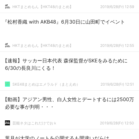
HKTまとめもん【HKT48のまとめ】
2019/6/28(Fr) 12:59
『松村香織 with AKB48』6月30日に山田町でイベント
HKTまとめもん【HKT48のまとめ】
2019/6/28(Fr) 12:55
【速報】サッカー日本代表 森保監督がSKEをみるために
6/30の長良川にくる！
SKE48まとめはエメラルド（まとえめ）
2019/6/28(Fr) 12:51
【動画】アジアン男性、白人女性とデートするには2500万
必要な事が判明・・・
芸能ネタはこれだけでおｋ
2019/6/28(Fr) 12:50
葉月が大学のノートを公開するも間違いだらけ