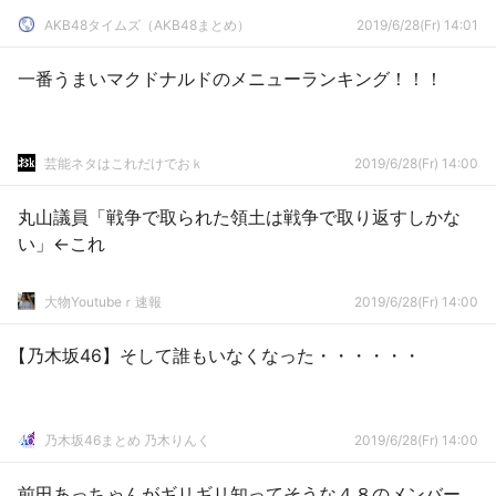
AKB48タイムズ（AKB48まとめ）
2019/6/28(Fr) 14:01
一番うまいマクドナルドのメニューランキング！！！
芸能ネタはこれだけでおｋ
2019/6/28(Fr) 14:00
丸山議員「戦争で取られた領土は戦争で取り返すしかな
い」←これ
大物Youtubeｒ速報
2019/6/28(Fr) 14:00
【乃木坂46】そして誰もいなくなった・・・・・・
乃木坂46まとめ 乃木りんく
2019/6/28(Fr) 14:00
前田あっちゃんがギリギリ知ってそうな４８のメンバー