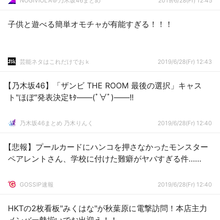
NOGIVIOLA＠乃木坂46まとめ
2019/6/28(Fr) 12:45
子供と遊べる簡単オモチャが有能すぎる！！！
芸能ネタはこれだけでおｋ
2019/6/28(Fr) 12:43
【乃木坂46】「ザンビ THE ROOM 最後の選択」キャス
ト"ほぼ"発表決定ｷﾀ――(ﾟ∀ﾟ)――!!
乃木坂46まとめ 乃木りんく
2019/6/28(Fr) 12:40
【悲報】プールカードにハンコを押さなかったモンスター
ペアレントさん、学校に付けた難癖がヤバすぎる件……
GOSSIP速報
2019/6/28(Fr) 12:40
HKTの2枚看板"みくはな"が秋葉原に電撃訪問！本店主力