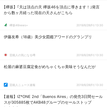
【欅坂】｢天は頂点の天 欅坂46を頂点に導きます！｣発言
から数ヶ月経った現在の天さんがこちら
欅坂46news+
2019/6/28(Fr) 13:30
伊藤友希（18歳）美少女図鑑アワードのグランプリ
芸能人の気になる噂
2019/6/28(Fr) 13:30
松屋の麻婆豆腐定食がめちゃくちゃ美味そうなんだが
芸能人ニュース速報
2019/6/28(Fr) 13:30
【速報】IZ*ONE 2nd「Buenos Aires」の発売3日間セール
スが305885枚でAKB48グループのセールストップ