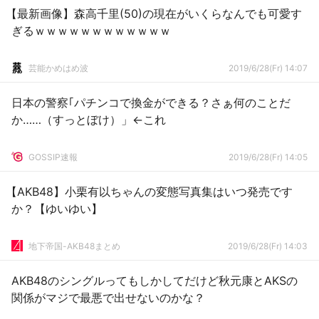
【最新画像】森高千里(50)の現在がいくらなんでも可愛す
ぎるｗｗｗｗｗｗｗｗｗｗｗｗ
芸能かめはめ波
2019/6/28(Fr) 14:07
日本の警察｢パチンコで換金ができる？さぁ何のことだ
か……（すっとぼけ）」←これ
GOSSIP速報
2019/6/28(Fr) 14:05
【AKB48】小栗有以ちゃんの変態写真集はいつ発売です
か？【ゆいゆい】
地下帝国-AKB48まとめ
2019/6/28(Fr) 14:03
AKB48のシングルってもしかしてだけど秋元康とAKSの
関係がマジで最悪で出せないのかな？