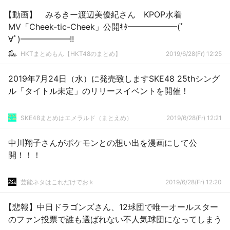
【動画】 みるきー渡辺美優紀さん KPOP水着
MV「Cheek-tic-Cheek」公開ｷﾀ━━━━━━(ﾟ
∀ﾟ)━━━━━━!!
HKTまとめもん【HKT48のまとめ】
2019/6/28(Fr) 12:25
2019年7月24日（水）に発売致しますSKE48 25thシング
ル「タイトル未定」のリリースイベントを開催！
SKE48まとめはエメラルド（まとえめ）
2019/6/28(Fr) 12:21
中川翔子さんがポケモンとの想い出を漫画にして公
開！！！
芸能ネタはこれだけでおｋ
2019/6/28(Fr) 12:20
【悲報】中日ドラゴンズさん、12球団で唯一オールスター
のファン投票で誰も選ばれない不人気球団になってしまう