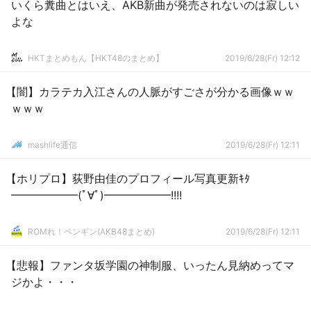
いくら糞曲とはいえ、AKB新曲が発売されないのは寂しい
よな
HKTまとめもん【HKT48のまとめ】
2019/6/28(Fr) 12:12
【闇】カラテカ入江さんの人脈がすごさが分かる画像ｗｗ
ｗｗｗ
mashlife通信
2019/6/28(Fr) 12:11
【ホリプロ】荻野由佳のプロフィール写真更新ｷﾀ
━━━━━━(ﾟ∀ﾟ)━━━━━━!!!!
ROMれ！ペンギン(AKB48まとめ)
2019/6/28(Fr) 12:11
【悲報】ファンタ坂学園の神制服、いったん見納めってマ
ジかよ・・・