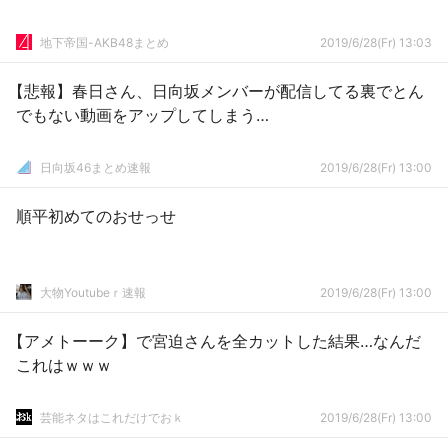
地下帝国-AKB48まとめ
2019/6/28(Fr) 13:03
【悲報】春日さん、日向坂メンバーが配信してる裏でとん
でもない動画をアップしてしまう…
日向坂46まとめ速報
2019/6/28(Fr) 13:00
順平初めてのおせっせ
大物Youtubeｒ速報
2019/6/28(Fr) 13:00
【アメトーーク】で宮迫さんを全カットした結果…なんだ
これはｗｗｗ
芸能ネタはこれだけでおｋ
2019/6/28(Fr) 13:00