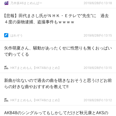
乃木坂46まとめんばー
2019/6/28(Fr) 13:18
【悲報】田代まさし氏がＮＨＫ・Ｅテレで“先生”に 過去
４度の薬物逮捕、盗撮事件もｗｗｗｗ
はれぞう
2019/6/28(Fr) 13:15
矢作萌夏さん、騒動があったくせに性懲りも無くおっぱい
で釣ってくる
HKTまとめもん【HKT48のまとめ】
2019/6/28(Fr) 13:15
新曲が出ないので過去の曲を聴きなおそうと思うけどお前
らの好きな曲やおすすめを教えて!!
HKTまとめもん【HKT48のまとめ】
2019/6/28(Fr) 13:12
AKB48のシングルってもしかしてだけど秋元康とAKSの