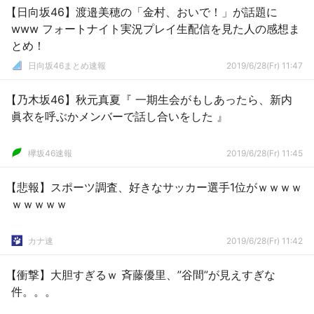
【日向坂46】渡邉美穂の「金村、おいで！」が話題に
www フォートナイト実況プレイ生配信を見た人の感想ま
とめ！
日向坂46まとめ速報
2019/6/28(Fr) 11:47
【乃木坂46】秋元真夏『 一期生会がもしあったら、新内
眞衣を呼ぶかメンバーで話し合いをした 』
欅坂46速報
2019/6/28(Fr) 11:45
【悲報】スポーツ調査、好きなサッカー選手1位がｗｗｗｗ
ｗｗｗｗｗ
カナ速
2019/6/28(Fr) 11:42
【衝撃】大胆すぎるｗ 斉藤優里、”谷間”が見えすぎな
件。。。