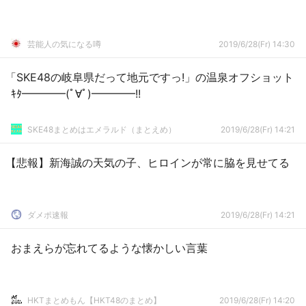
芸能人の気になる噂
2019/6/28(Fr) 14:30
「SKE48の岐阜県だって地元ですっ!」の温泉オフショット
ｷﾀ━━━━(ﾟ∀ﾟ)━━━━!!
SKE48まとめはエメラルド（まとえめ）
2019/6/28(Fr) 14:21
【悲報】新海誠の天気の子、ヒロインが常に脇を見せてる
ダメポ速報
2019/6/28(Fr) 14:21
おまえらが忘れてるような懐かしい言葉
HKTまとめもん【HKT48のまとめ】
2019/6/28(Fr) 14:20