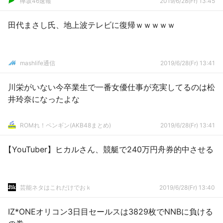
欅坂46速報
2019/6/28(Fr) 13:45
田代まさし氏、地上波テレビに復帰ｗｗｗｗｗ
mashlife通信
2019/6/28(Fr) 13:41
川栄がいない今卒業生で一番女優仕事が充実してるのは松
井玲奈になったよな
ROMれ！ペンギン(AKB48まとめ)
2019/6/28(Fr) 13:41
【YouTuber】ヒカルさん、競艇で240万円舟券的中させる
芸能ネタはこれだけでおｋ
2019/6/28(Fr) 13:40
IZ*ONEオリコン3日目セールスは3829枚でNNBに負ける