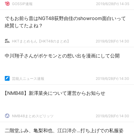
GOSSIP速報
2019/6/28(Fr) 14:35
でもお前ら昔はNGT48荻野由佳のshowroom面白いって
絶賛してたよね？
HKTまとめもん【HKT48のまとめ】
2019/6/28(Fr) 14:30
中川翔子さんがポケモンとの想い出を漫画にして公開
芸能人ニュース速報
2019/6/28(Fr) 14:30
【NMB48】新澤菜央について運営からお知らせ
NMB48まとめスピリッツ
2019/6/28(Fr) 14:30
二階堂ふみ、亀梨和也、江口洋介…打ち上げでの私服姿