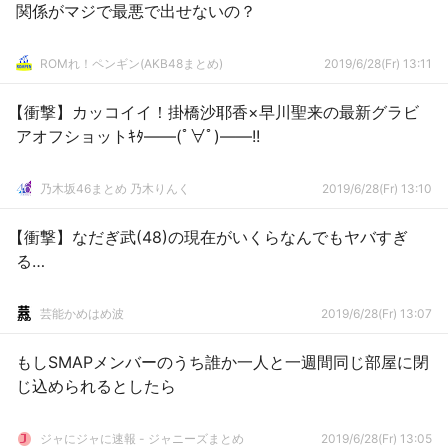
関係がマジで最悪で出せないの？
ROMれ！ペンギン(AKB48まとめ)
2019/6/28(Fr) 13:11
【衝撃】カッコイイ！掛橋沙耶香×早川聖来の最新グラビ
アオフショットｷﾀ――(ﾟ∀ﾟ)――!!
乃木坂46まとめ 乃木りんく
2019/6/28(Fr) 13:10
【衝撃】なだぎ武(48)の現在がいくらなんでもヤバすぎ
る…
芸能かめはめ波
2019/6/28(Fr) 13:07
もしSMAPメンバーのうち誰か一人と一週間同じ部屋に閉
じ込められるとしたら
ジャにジャに速報 - ジャニーズまとめ
2019/6/28(Fr) 13:05