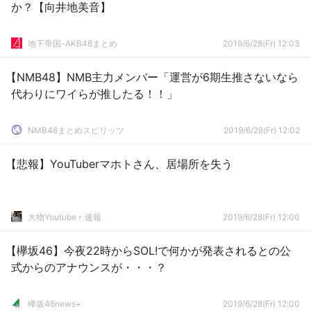
か？【向井地美音】
地下帝国-AKB48まとめ
2019/6/28(Fr) 12:03
【NMB48】NMB主力メンバー「運営が6期生推さないなら
代わりにワイらが推したる！！」
NMB48まとめスピリッツ
2019/6/28(Fr) 12:02
【悲報】YouTuberマホトさん、居場所を失う
大物Youtubeｒ速報
2019/6/28(Fr) 12:00
【欅坂46】今夜22時からSOL!で何かが発表されるとの公
式からのアナウンスが・・・？
欅坂46news+
2019/6/28(Fr) 12:00