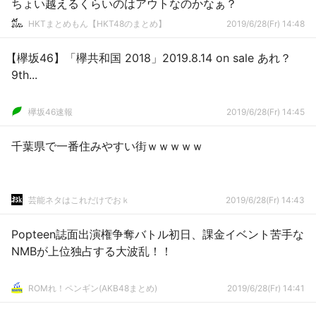
ちょい越えるくらいのはアウトなのかなぁ？
HKTまとめもん【HKT48のまとめ】
2019/6/28(Fr) 14:48
【欅坂46】「欅共和国 2018」2019.8.14 on sale あれ？
9th...
欅坂46速報
2019/6/28(Fr) 14:45
千葉県で一番住みやすい街ｗｗｗｗｗ
芸能ネタはこれだけでおｋ
2019/6/28(Fr) 14:43
Popteen誌面出演権争奪バトル初日、課金イベント苦手な
NMBが上位独占する大波乱！！
ROMれ！ペンギン(AKB48まとめ)
2019/6/28(Fr) 14:41