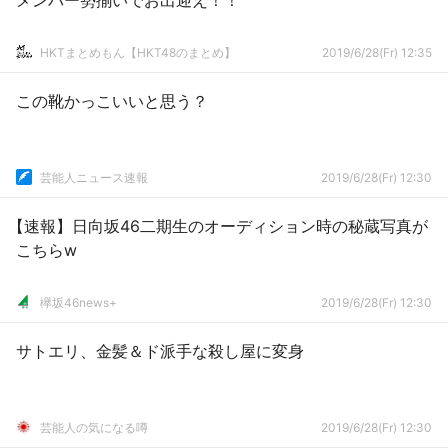
メンバー勢揃いでお出迎え！！
HKTまとめもん【HKT48のまとめ】
2019/6/28(Fr) 12:35
この靴かっこいいと思う？
芸能人ニュース速報
2019/6/28(Fr) 12:30
【速報】日向坂46二期生のオーディション時の秘蔵写真が
こちらw
欅坂46news+
2019/6/28(Fr) 12:30
サトエリ、金髪＆ド派手な殺し屋に変身
芸能人の気になる噂
2019/6/28(Fr) 12:30