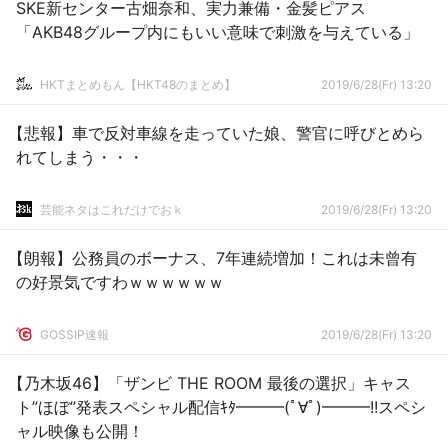
SKE新センター古畑奈和、実力兼備・金髪ピアス
「AKB48グループ内にもいい意味で刺激を与えている」
HKTまとめもん【HKT48のまとめ】
2019/6/28(Fr) 13:20
【悲報】車で反対車線を走っていた娘、警官に呼びとめら
れてしまう・・・
芸能ネタはこれだけでおｋ
2019/6/28(Fr) 13:20
【朗報】公務員のボーナス、7年連続増加！これは未曾有
の好景気ですわｗｗｗｗｗｗ
GOSSIP速報
2019/6/28(Fr) 13:20
【乃木坂46】「ザンビ THE ROOM 最後の選択」キャス
ト”ほぼ”発表スペシャル配信ｷﾀ━━━(ﾟ∀ﾟ)━━━!!スペシ
ャル映像も公開！