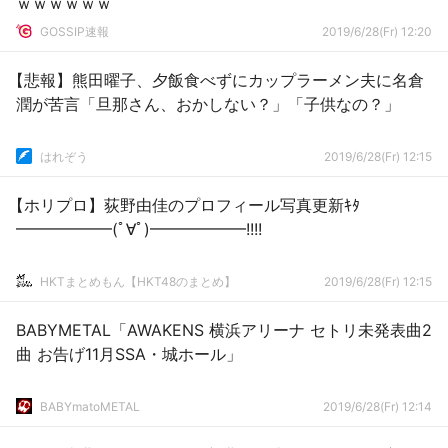
ｗｗｗｗｗｗ
GOSSIP速報
2019/6/28(Fr) 12:20
【悲報】熊田曜子、夕飯食べずにカップラーメン夫に名倉
潤が苦言「旦那さん、おかしない？」「子供なの？」
はれぞう
2019/6/28(Fr) 12:15
【ホリプロ】荻野由佳のプロフィール写真更新ｷﾀ
━━━━━━(ﾟ∀ﾟ)━━━━━━!!!!
HKTまとめもん【HKT48のまとめ】
2019/6/28(Fr) 12:15
BABYMETAL「AWAKENS 横浜アリーナ セトリ未発表曲2
曲 お告げ11月SSA・城ホール」
BABYmatoMETAL
2019/6/28(Fr) 12:14