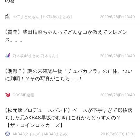
の巻
HKTまとめもん【HKT48のまとめ】
2019/6/28(Fr) 13:40
【質問】柴田柚菜ちゃんってどんなコか教えてクレメン
ス。。。
乃木坂46まとめ 乃木りんく
2019/6/28(Fr) 13:40
【朗報？】謎の未確認生物『チュパカブラ』の正体、つい
に判明！？その写真がこちら……！
GOSSIP速報
2019/6/28(Fr) 13:40
【秋元康プロデュースバンド】ベースが下手すぎて選抜落
ちした元AKB48早坂つむぎはこれからどうすんの？
【ザ・コインロッカーズ】
AKB48タイムズ（AKB48まとめ）
2019/6/28(Fr) 13:31