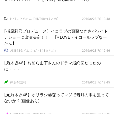
HKTまとめもん【HKT48のまとめ】
2019/6/28(Fr) 12:48
【指原莉乃プロデュース】イコラブの齋藤なぎさがワイド
ナショーに出演決定！！！【=LOVE・イコールラブなー
たん】
AKB48タイムズ（AKB48まとめ）
2019/6/28(Fr) 12:46
【乃木坂46】お前ら山下さんのドラマ最終回だったの
に・・・
欅坂46速報
2019/6/28(Fr) 12:45
【元乃木坂46】オリラジ藤森ってマジで若月の事を狙って
ないか？(画像あり)