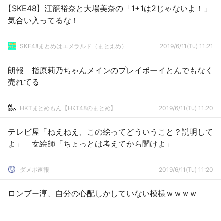
【SKE48】江籠裕奈と大場美奈の「1+1は2じゃないよ！」
気合い入ってるな！
SKE48まとめはエメラルド（まとえめ）
2019/6/11(Tu) 11:21
朗報 指原莉乃ちゃんメインのプレイボーイとんでもなく
売れてる
HKTまとめもん【HKT48のまとめ】
2019/6/11(Tu) 11:20
テレビ屋「ねえねえ、この絵ってどういうこと？説明して
よ」 女絵師「ちょっとは考えてから聞けよ」
ダメポ速報
2019/6/11(Tu) 11:20
ロンブー淳、自分の心配しかしていない模様ｗｗｗｗ