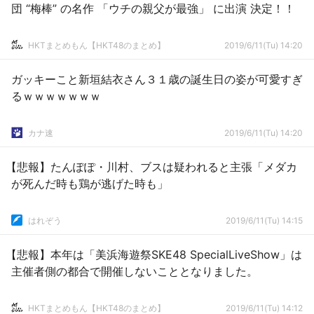
団 “梅棒” の名作 「ウチの親父が最強」 に出演 決定！！
HKTまとめもん【HKT48のまとめ】
2019/6/11(Tu) 14:20
ガッキーこと新垣結衣さん３１歳の誕生日の姿が可愛すぎ
るｗｗｗｗｗｗｗ
カナ速
2019/6/11(Tu) 14:20
【悲報】たんぽぽ・川村、ブスは疑われると主張「メダカ
が死んだ時も鶏が逃げた時も」
はれぞう
2019/6/11(Tu) 14:15
【悲報】本年は「美浜海遊祭SKE48 SpecialLiveShow」は
主催者側の都合で開催しないこととなりました。
HKTまとめもん【HKT48のまとめ】
2019/6/11(Tu) 14:12