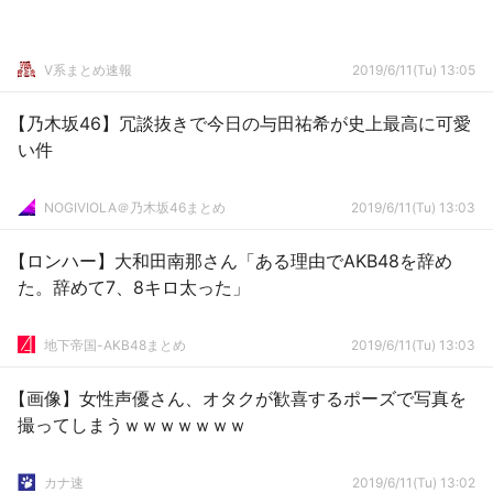
V系まとめ速報
2019/6/11(Tu) 13:05
【乃木坂46】冗談抜きで今日の与田祐希が史上最高に可愛
い件
NOGIVIOLA＠乃木坂46まとめ
2019/6/11(Tu) 13:03
【ロンハー】大和田南那さん「ある理由でAKB48を辞め
た。辞めて7、8キロ太った」
地下帝国-AKB48まとめ
2019/6/11(Tu) 13:03
【画像】女性声優さん、オタクが歓喜するポーズで写真を
撮ってしまうｗｗｗｗｗｗｗ
カナ速
2019/6/11(Tu) 13:02