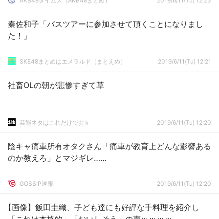
AKB48タイムズ（AKB48まとめ）
2019/6/11(Tu) 12:23
秦佐和子「バスツアーに参加させて頂くことになりまし
た！」
SKE48まとめはエメラルド（まとえめ）
2019/6/11(Tu) 12:21
社畜OLの朝が悲惨すぎて草
芸能ネタはこれだけでおｋ
2019/6/11(Tu) 12:20
陰キャ痛車所有オタクさん「痛車が教育上どんな影響ある
のか教えろ」とマジギレ……
GOSSIP速報
2019/6/11(Tu) 12:20
【画像】飯田圭織、子ども達にも好評な手料理を紹介し