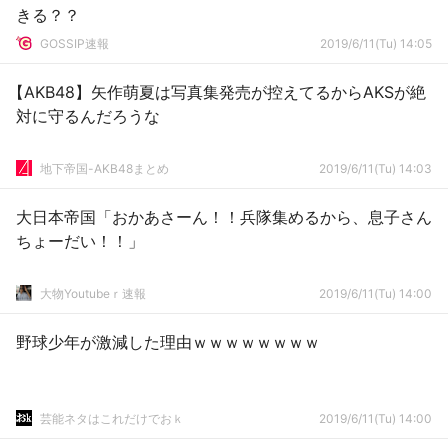
きる？？
GOSSIP速報
2019/6/11(Tu) 14:05
【AKB48】矢作萌夏は写真集発売が控えてるからAKSが絶
対に守るんだろうな
地下帝国-AKB48まとめ
2019/6/11(Tu) 14:03
大日本帝国「おかあさーん！！兵隊集めるから、息子さん
ちょーだい！！」
大物Youtubeｒ速報
2019/6/11(Tu) 14:00
野球少年が激減した理由ｗｗｗｗｗｗｗｗ
芸能ネタはこれだけでおｋ
2019/6/11(Tu) 14:00