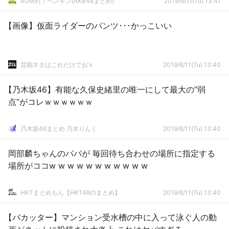
ROMれ！ペンギン(AKB48まとめ)
2019/6/11(Tu) 13:41
【画像】仮面ライダーのパンツ･･･かっこいい
芸能ネタはこれだけでおｋ
2019/6/11(Tu) 13:40
【乃木坂46】有能な久保史緒里の唯一にして最大の”弱
点”がコレｗｗｗｗｗｗ
乃木坂46まとめ 乃木りんく
2019/6/11(Tu) 13:40
岡部麟ちゃんのパパが 毎回待ち合わせの場所に指定する
場所がココw w w w w w w w w w w
HKTまとめもん【HKT48のまとめ】
2019/6/11(Tu) 13:40
【バカッター】マンション受水槽の中に入って泳ぐ人の動