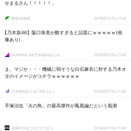
せまるさん！！！！！」
欅坂46速報
2019/6/11(Tu) 11:45
【乃木坂46】阪口珠美が酷すぎると話題にｗｗｗｗｗ(画
像あり)
NOGIVIOLA＠乃木坂46まとめ
2019/6/11(Tu) 11:42
ま、マジか・・・機械に弱そうな白石麻衣に対する乃木オ
タのイメージがコチラｗｗｗｗｗｗ
乃木坂46まとめ 乃木りんく
2019/6/11(Tu) 11:40
手塚治虫「火の鳥」の最高傑作が鳳凰編だという風潮
芸能ネタはこれだけでおｋ
2019/6/11(Tu) 11:40