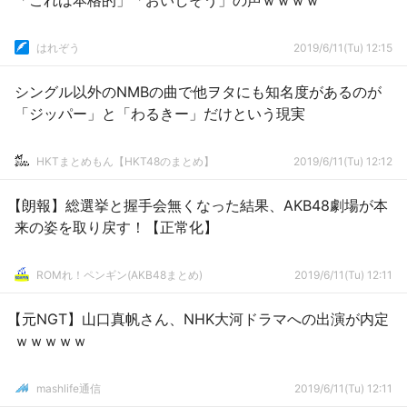
「これは本格的」「おいしそう」の声ｗｗｗｗ
はれぞう
2019/6/11(Tu) 12:15
シングル以外のNMBの曲で他ヲタにも知名度があるのが
「ジッパー」と「わるきー」だけという現実
HKTまとめもん【HKT48のまとめ】
2019/6/11(Tu) 12:12
【朗報】総選挙と握手会無くなった結果、AKB48劇場が本
来の姿を取り戻す！【正常化】
ROMれ！ペンギン(AKB48まとめ)
2019/6/11(Tu) 12:11
【元NGT】山口真帆さん、NHK大河ドラマへの出演が内定
ｗｗｗｗｗ
mashlife通信
2019/6/11(Tu) 12:11