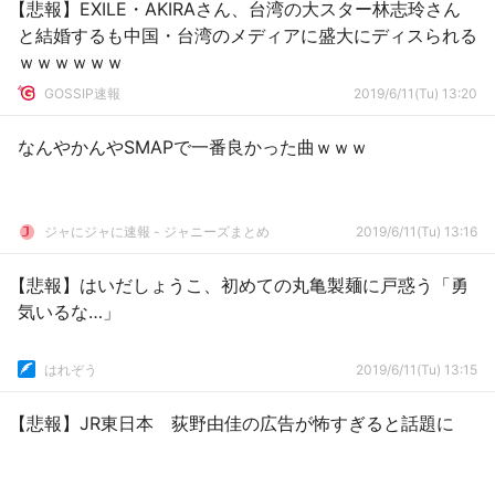
【悲報】EXILE・AKIRAさん、台湾の大スター林志玲さん
と結婚するも中国・台湾のメディアに盛大にディスられる
ｗｗｗｗｗｗ
GOSSIP速報
2019/6/11(Tu) 13:20
なんやかんやSMAPで一番良かった曲ｗｗｗ
ジャにジャに速報 - ジャニーズまとめ
2019/6/11(Tu) 13:16
【悲報】はいだしょうこ、初めての丸亀製麺に戸惑う「勇
気いるな…」
はれぞう
2019/6/11(Tu) 13:15
【悲報】JR東日本 荻野由佳の広告が怖すぎると話題に