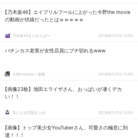
【乃木坂46】エイプリルフールに上がった今野the movie
の動画が伏線だったとはｗｗｗｗｗ
乃木坂46まとめんばー
2019/6/11(Tu) 13:00
パチンカス老害が女性店員にブチ切れるwww
大物Youtubeｒ速報
2019/6/11(Tu) 13:00
【画像23枚】池田エライザさん、おっぱいが凄くデカ
い！！
気になる芸能まとめ
2019/6/11(Tu) 13:00
【画像】トップ美少女YouTuberさん、可愛さの極意に到
達！！！