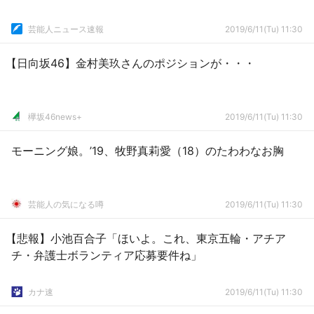
芸能人ニュース速報
2019/6/11(Tu) 11:30
【日向坂46】金村美玖さんのポジションが・・・
欅坂46news+
2019/6/11(Tu) 11:30
モーニング娘。’19、牧野真莉愛（18）のたわわなお胸
芸能人の気になる噂
2019/6/11(Tu) 11:30
【悲報】小池百合子「ほいよ。これ、東京五輪・アチア
チ・弁護士ボランティア応募要件ね」
カナ速
2019/6/11(Tu) 11:30