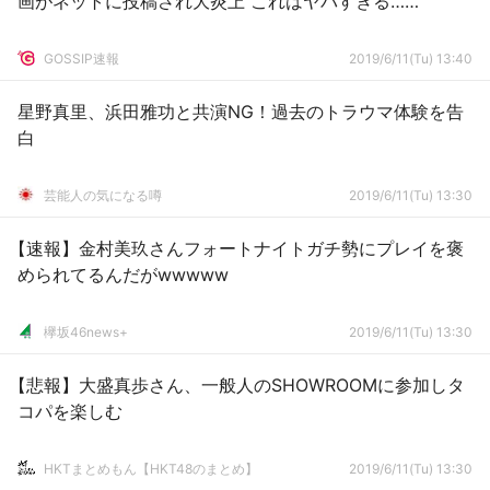
画がネットに投稿され大炎上 これはヤバすぎる……
GOSSIP速報
2019/6/11(Tu) 13:40
星野真里、浜田雅功と共演NG！過去のトラウマ体験を告
白
芸能人の気になる噂
2019/6/11(Tu) 13:30
【速報】金村美玖さんフォートナイトガチ勢にプレイを褒
められてるんだがwwwww
欅坂46news+
2019/6/11(Tu) 13:30
【悲報】大盛真歩さん、一般人のSHOWROOMに参加しタ
コパを楽しむ
HKTまとめもん【HKT48のまとめ】
2019/6/11(Tu) 13:30