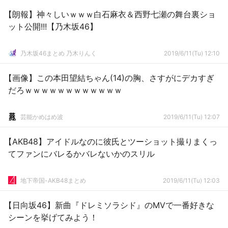
【朗報】神々しいｗｗｗ白石麻衣＆西野七瀬の舞台裏ショ
ット公開!!!【乃木坂46】
乃木坂46まとめ 乃木りんく
2019/6/11(Tu) 12:10
【画像】この本田望結ちゃん(14)の胸、さすがにデカすぎ
だろｗｗｗｗｗｗｗｗｗｗｗｗ
芸能かめはめ波
2019/6/11(Tu) 12:07
【AKB48】アイドルなのに彼氏とツーショット撮りまくっ
てファンにバレるかバレないかのスリル
地下帝国-AKB48まとめ
2019/6/11(Tu) 12:03
【日向坂46】新曲『ドレミソラシド』のMVで一番好きな
シーンを挙げてみよう！