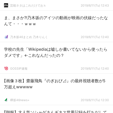
芸能ネタはこれだけでおｋ
2019/6/11(Tu) 12:43
ま、まさか?!乃木坂のアイツの動画が映画の伏線だったな
んて・・・ｗｗｗ
乃木坂46まとめ 乃木りんく
2019/6/11(Tu) 12:40
学校の先生「Wikipediaは嘘しか書いてないから使ったら
ダメです」←これなんだったの？
GOSSIP速報
2019/6/11(Tu) 12:40
【画像３枚】齋藤飛鳥『のぎおび⊿』の最終視聴者数が5
万超えwwwww
欅坂46news+
2019/6/11(Tu) 12:30
【朗報】大人気ソシャゲさんギネス世界記録を打ちだして