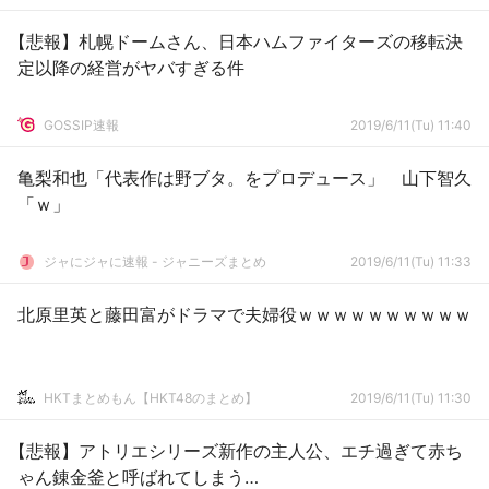
【悲報】札幌ドームさん、日本ハムファイターズの移転決
定以降の経営がヤバすぎる件
GOSSIP速報
2019/6/11(Tu) 11:40
亀梨和也「代表作は野ブタ。をプロデュース」 山下智久
「ｗ」
ジャにジャに速報 - ジャニーズまとめ
2019/6/11(Tu) 11:33
北原里英と藤田富がドラマで夫婦役ｗｗｗｗｗｗｗｗｗｗ
HKTまとめもん【HKT48のまとめ】
2019/6/11(Tu) 11:30
【悲報】アトリエシリーズ新作の主人公、エチ過ぎて赤ち
ゃん錬金釜と呼ばれてしまう…