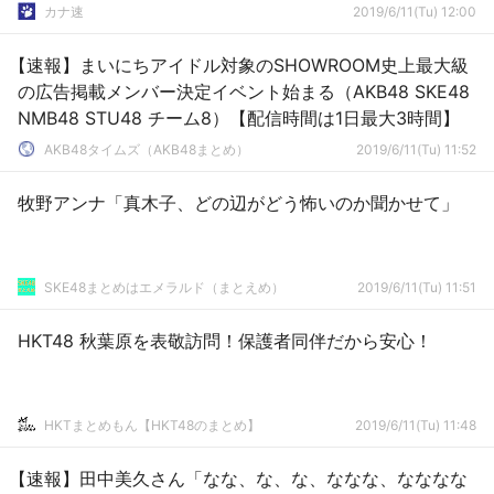
カナ速
2019/6/11(Tu) 12:00
【速報】まいにちアイドル対象のSHOWROOM史上最大級
の広告掲載メンバー決定イベント始まる（AKB48 SKE48
NMB48 STU48 チーム8）【配信時間は1日最大3時間】
AKB48タイムズ（AKB48まとめ）
2019/6/11(Tu) 11:52
牧野アンナ「真木子、どの辺がどう怖いのか聞かせて」
SKE48まとめはエメラルド（まとえめ）
2019/6/11(Tu) 11:51
HKT48 秋葉原を表敬訪問！保護者同伴だから安心！
HKTまとめもん【HKT48のまとめ】
2019/6/11(Tu) 11:48
【速報】田中美久さん「なな、な、な、ななな、なななな