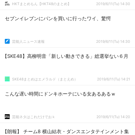
HKTまとめもん【HKT48のまとめ】
2019/6/11(Tu) 14:30
セブンイレブンにパンを買いに行ったワイ、驚愕
芸能人ニュース速報
2019/6/11(Tu) 14:30
【SKE48】高柳明音「新しい動きできる」総選挙ない６月
SKE48まとめはエメラルド（まとえめ）
2019/6/11(Tu) 14:21
こんな遅い時間にドンキホーテにいる女あるあるｗ
芸能ネタはこれだけでおｋ
2019/6/11(Tu) 14:20
【朗報】 チーム8 横山結衣・ダンスエンタテインメント集