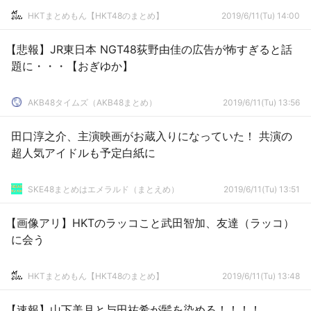
HKTまとめもん【HKT48のまとめ】
2019/6/11(Tu) 14:00
【悲報】JR東日本 NGT48荻野由佳の広告が怖すぎると話
題に・・・【おぎゆか】
AKB48タイムズ（AKB48まとめ）
2019/6/11(Tu) 13:56
田口淳之介、主演映画がお蔵入りになっていた！ 共演の
超人気アイドルも予定白紙に
SKE48まとめはエメラルド（まとえめ）
2019/6/11(Tu) 13:51
【画像アリ】HKTのラッコこと武田智加、友達（ラッコ）
に会う
HKTまとめもん【HKT48のまとめ】
2019/6/11(Tu) 13:48
【速報】山下美月と与田祐希が髪を染める！！！！