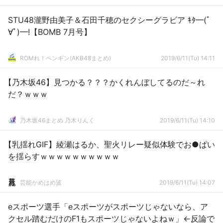
STU48瀧野由美子＆石田千穂のセクシーグラビア ｷﾀ━(ﾟ
∀ﾟ)━!【BOMB 7月号】
ROMれ！ペンギン(AKB48まとめ)
2019/6/11(Tu) 14:11
【乃木坂46】見つかる？？？かくれんぼしてるのだ～れ
だ？ｗｗｗ
乃木坂46まとめ 乃木りんく
2019/6/11(Tu) 14:10
【乳揺れGIF】綾瀬はるか、聖火リレー疑似体験でお●ぱい
を揺らすｗｗｗｗｗｗｗｗｗｗ
芸能かめはめ波
2019/6/11(Tu) 14:07
eスポーツ選手「eスポーツがスポーツじゃないなら、ア
クセル踏むだけのF1もスポーツじゃないよねｗ」←反論で