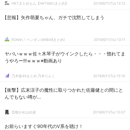
HKTまとめもん【HKT48のまとめ】
2019/6/11(Tu) 13:12
【悲報】矢作萌夏ちゃん、ガチで沈黙してしまう
ROMれ！ペンギン(AKB48まとめ)
2019/6/11(Tu) 13:11
ヤバいｗｗｗ佐々木琴子がウインクしたら・・・惚れてま
うやろー!!!ｗｗｗ※動画あり
乃木坂46まとめ 乃木りんく
2019/6/11(Tu) 13:10
【衝撃】広末涼子の魔性に取りつかれた佐藤健との間にと
んでもない噂が…
芸能かめはめ波
2019/6/11(Tu) 13:07
お前らいますぐ90年代のV系を聴け！