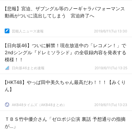
【悲報】宮迫、ザブングル等のノーギャラパフォーマンス
動画がついに流出してしまう 宮迫終了へ
芸能人ニュース速報
2019/6/11(Tu) 13:30
【日向坂46】ついに解禁！現在放送中の「レコメン！」で
2ndシングル『ドレミソラシド』の全収録内容を発表する
模様！！
日向坂46まとめ速報
2019/6/11(Tu) 13:25
【HKT48】やっぱ田中美久ちゃん最高だわ！！！【みくり
ん】
AKB48タイムズ（AKB48まとめ）
2019/6/11(Tu) 13:23
ＴＢＳ竹中優介さん「ゼロポジ公演 裏話 予想通りの指摘
が…」