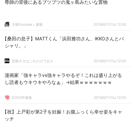
尊師の背後にあるブツブツの鬼ヶ島みたいな置物
大物Youtubeｒ速報
2019/6/11(Tu) 12:00
【桑田の息子】MATTくん「浜田雅功さん、IKKOさんとパ
シャリ。」
芸能ネタはこれだけでおｋ
2019/6/11(Tu) 12:00
漫画家「強キャラvs強キャラやるぞ！これは盛り上がる
し読者もウキウキやろなぁ」→結果ｗｗｗｗｗｗｗ
GOSSIP速報
2019/6/11(Tu) 12:00
【祝】上戸彩が第2子を妊娠！お腹ふっくら幸せ姿をキャ
ッチ