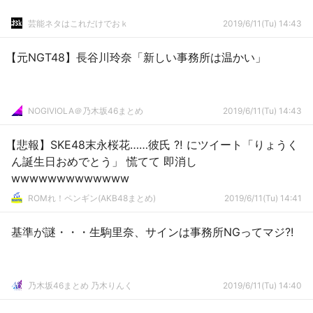
芸能ネタはこれだけでおｋ
2019/6/11(Tu) 14:43
【元NGT48】長谷川玲奈「新しい事務所は温かい」
NOGIVIOLA＠乃木坂46まとめ
2019/6/11(Tu) 14:43
【悲報】SKE48末永桜花……彼氏 ⁈ にツイート「りょうく
ん誕生日おめでとう」 慌てて 即消し
wwwwwwwwwwwww
ROMれ！ペンギン(AKB48まとめ)
2019/6/11(Tu) 14:41
基準が謎・・・生駒里奈、サインは事務所NGってマジ?!
乃木坂46まとめ 乃木りんく
2019/6/11(Tu) 14:40