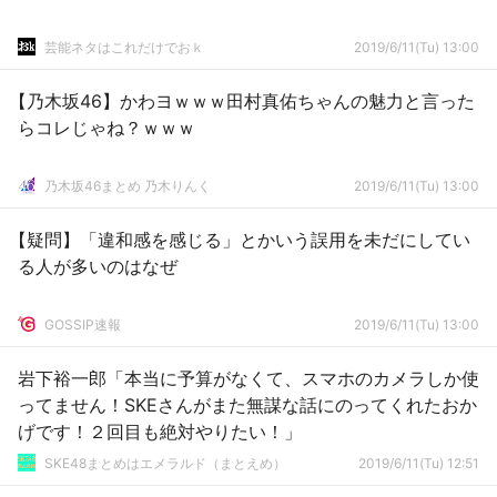
芸能ネタはこれだけでおｋ
2019/6/11(Tu) 13:00
【乃木坂46】かわヨｗｗｗ田村真佑ちゃんの魅力と言った
らコレじゃね？ｗｗｗ
乃木坂46まとめ 乃木りんく
2019/6/11(Tu) 13:00
【疑問】「違和感を感じる」とかいう誤用を未だにしてい
る人が多いのはなぜ
GOSSIP速報
2019/6/11(Tu) 13:00
岩下裕一郎「本当に予算がなくて、スマホのカメラしか使
ってません！SKEさんがまた無謀な話にのってくれたおか
げです！２回目も絶対やりたい！」
SKE48まとめはエメラルド（まとえめ）
2019/6/11(Tu) 12:51