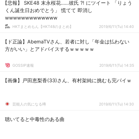
【悲報】 SKE48 末永桜花……彼氏 ⁈ にツイート 「りょう
くん誕生日おめでとう」 慌てて 即消し
wwwwwwwwwwwww
HKTまとめもん【HKT48のまとめ】
2019/6/11(Tu) 14:40
【ド正論】AbemaTVさん、若者に対し「年金は払わない
方がいい」とアドバイスするｗｗｗｗｗ
GOSSIP速報
2019/6/11(Tu) 14:35
【画像】戸田恵梨香(33)さん、有村架純に挑むも完パイｗ
芸能人の気になる噂
2019/6/11(Tu) 14:30
聴いてると中毒性のある曲