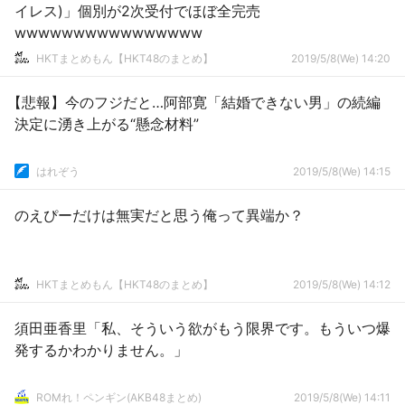
イレス)」個別が2次受付でほぼ全完売
wwwwwwwwwwwwwwww
HKTまとめもん【HKT48のまとめ】
2019/5/8(We) 14:20
【悲報】今のフジだと…阿部寛「結婚できない男」の続編
決定に湧き上がる“懸念材料”
はれぞう
2019/5/8(We) 14:15
のえぴーだけは無実だと思う俺って異端か？
HKTまとめもん【HKT48のまとめ】
2019/5/8(We) 14:12
須田亜香里「私、そういう欲がもう限界です。もういつ爆
発するかわかりません。」
ROMれ！ペンギン(AKB48まとめ)
2019/5/8(We) 14:11