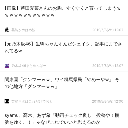
【画像】芦田愛菜さんのお胸、すくすくと育ってしまうｗ
ｗｗｗｗｗｗｗｗｗｗｗ
芸能かめはめ波
2019/5/8(We) 12:07
【元乃木坂46】生駒ちゃんずんだシェイク、記事にまでさ
れてるw
乃木坂46まとめんばー
2019/5/8(We) 12:07
関東園「グンマーｗｗ」ワイ群馬県民「やめーやw」 そ
の他地方「グンマーｗｗ」
芸能ネタはこれだけでおｋ
2019/5/8(We) 12:00
syamu、高木、あず希「動画チェック良し！投稿や！横
浜をゆく。！」←なぜこれでいいと思えるのか