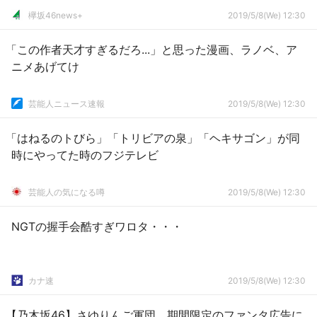
欅坂46news+
2019/5/8(We) 12:30
「この作者天才すぎるだろ...」と思った漫画、ラノベ、ア
ニメあげてけ
芸能人ニュース速報
2019/5/8(We) 12:30
「はねるのトびら」「トリビアの泉」「ヘキサゴン」が同
時にやってた時のフジテレビ
芸能人の気になる噂
2019/5/8(We) 12:30
NGTの握手会酷すぎワロタ・・・
カナ速
2019/5/8(We) 12:30
【乃木坂46】さゆりんご軍団、期間限定のファンタ広告に