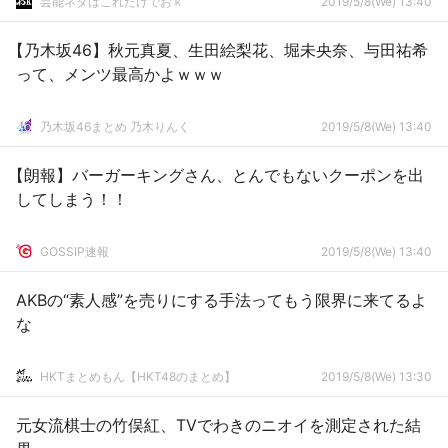
芸能ネタはこれだけでおｋ
2019/5/8(We) 13:40
【乃木坂46】秋元真夏、生田絵梨花、堀未央奈、与田祐希
って、メンツ最高かよｗｗｗ
乃木坂46まとめ 乃木りんく
2019/5/8(We) 13:40
【朗報】バーガーキングさん、とんでもないクーポンを出
してしまう！！
GOSSIP速報
2019/5/8(We) 13:40
AKBの“素人感”を売りにする手法ってもう限界に来てるよ
な
HKTまとめもん【HKT48のまとめ】
2019/5/8(We) 13:30
元女流棋士の竹俣紅、TVでわきのニオイを測定された結