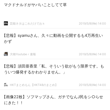
マクドナルドがヤバいことしてて草
芸能ネタはこれだけでおｋ
2019/5/8(We) 14:00
【悲報】syamuさん、久々に動画を公開するも4万再生い
かず
大物Youtubeｒ速報
2019/5/8(We) 14:00
【悲報】須田亜香里「私、そういう欲がもう限界です。も
ういつ爆発するかわかりません。」
HKTまとめもん【HKT48のまとめ】
2019/5/8(We) 14:00
【画像22枚】ソフマップさん、ガチでなんJ民をシ○らせ
にきた！！