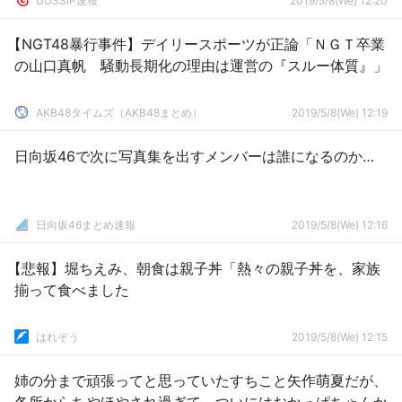
GOSSIP速報
2019/5/8(We) 12:20
【NGT48暴行事件】デイリースポーツが正論「ＮＧＴ卒業
の山口真帆 騒動長期化の理由は運営の『スルー体質』」
AKB48タイムズ（AKB48まとめ）
2019/5/8(We) 12:19
日向坂46で次に写真集を出すメンバーは誰になるのか…
日向坂46まとめ速報
2019/5/8(We) 12:16
【悲報】堀ちえみ、朝食は親子丼「熱々の親子丼を、家族
揃って食べました
はれぞう
2019/5/8(We) 12:15
姉の分まで頑張ってと思っていたすちこと矢作萌夏だが、