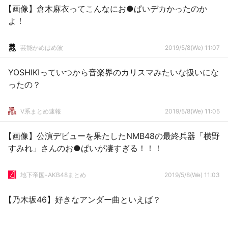
【画像】倉木麻衣ってこんなにお●ぱいデカかったのか
よ！
芸能かめはめ波
2019/5/8(We) 11:07
YOSHIKIっていつから音楽界のカリスマみたいな扱いにな
ったの？
V系まとめ速報
2019/5/8(We) 11:05
【画像】公演デビューを果たしたNMB48の最終兵器「横野
すみれ」さんのお●ぱいが凄すぎる！！！
地下帝国-AKB48まとめ
2019/5/8(We) 11:03
【乃木坂46】好きなアンダー曲といえば？