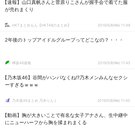
【速報】山口真帆さんと菅原りこさんが握手会で着てた服
が売れまくり
HKTまとめもん【HKT48のまとめ】
2019/5/8(We) 11:48
2年後のトップアイドルグループってどこなの？・・・
欅坂46速報
2019/5/8(We) 11:45
【乃木坂46】谷間がハンパなくね!?乃木メンみんなセクシ
ーすぎるｗｗｗ
乃木坂46まとめ 乃木りんく
2019/5/8(We) 11:40
【動画】胸が大きいことで有名な女子アナさん、生中継中
にニューハーフから胸を揉まれまくる