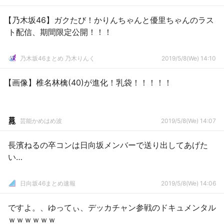
【乃木坂46】ガクたび！かりんちゃんと優里ちゃんのラス
ト配信、期間限定公開！！！
乃木坂46まとめ 乃木りんく
2019/5/8(We) 14:10
【画像】椎名林檎(40)が進化！乳袋！！！！！
芸能かめはめ波
2019/5/8(We) 14:07
長濱ねるの卒コンは日向坂メンバーで送り出してあげた
い…
日向坂46まとめ速報
2019/5/8(We) 14:06
ですよ。、ゆってぃ、デッカチャン参戦のドキュメンタル
ｗｗｗｗｗｗ