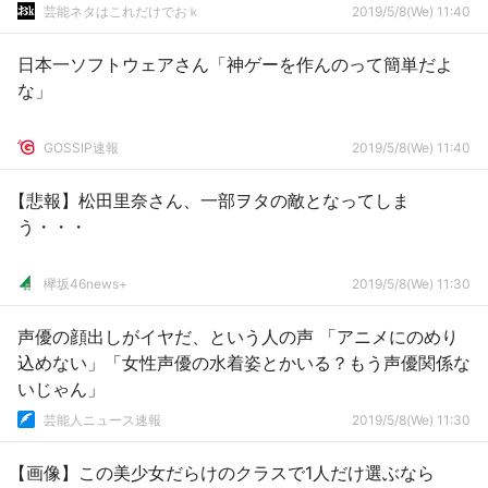
芸能ネタはこれだけでおｋ
2019/5/8(We) 11:40
日本一ソフトウェアさん「神ゲーを作んのって簡単だよ
な」
GOSSIP速報
2019/5/8(We) 11:40
【悲報】松田里奈さん、一部ヲタの敵となってしま
う・・・
欅坂46news+
2019/5/8(We) 11:30
声優の顔出しがイヤだ、という人の声 「アニメにのめり
込めない」「女性声優の水着姿とかいる？もう声優関係な
いじゃん」
芸能人ニュース速報
2019/5/8(We) 11:30
【画像】この美少女だらけのクラスで1人だけ選ぶなら