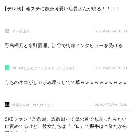
【テレ朝】報ステに超絶可愛い店員さんが映る！！！！
ダメポ速報
2019/5/8(We) 13:21
野島樺乃と水野愛理、渋谷で街頭インタビューを受ける
SKE48まとめはエメラルド（まとえめ）
2019/5/8(We) 13:21
うちのネコがしゃがみ座りしてて草ｗｗｗｗｗｗｗｗｗｗ
芸能ネタはこれだけでおｋ
2019/5/8(We) 13:20
SKEファン「説教厨、説教厨って鬼の首でも取ったみたい
に責めてるけど、彼女たちは『プロ』で握手は本業だから