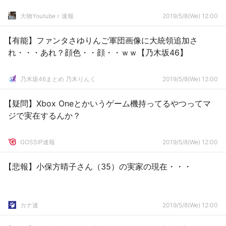
大物Youtubeｒ速報
2019/5/8(We) 12:00
【有能】ファンタさゆりんご軍団画像に大統領追加さ
れ・・・あれ？顔色・・顔・・ｗｗ【乃木坂46】
乃木坂46まとめ 乃木りんく
2019/5/8(We) 12:00
【疑問】Xbox Oneとかいうゲーム機持ってるやつってマ
ジで実在するんか？
GOSSIP速報
2019/5/8(We) 12:00
【悲報】小保方晴子さん（35）の実家の現在・・・
カナ速
2019/5/8(We) 12:00