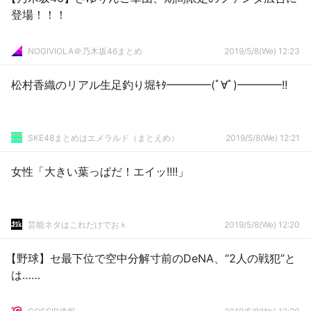
登場！！！
NOGIVIOLA＠乃木坂46まとめ
2019/5/8(We) 12:23
松村香織のリアル生足釣り堀ｷﾀ━━━━(ﾟ∀ﾟ)━━━━!!
SKE48まとめはエメラルド（まとえめ）
2019/5/8(We) 12:21
女性「大きい葉っぱだ！エイッ!!!!」
芸能ネタはこれだけでおｋ
2019/5/8(We) 12:20
【野球】セ最下位で空中分解寸前のDeNA、“2人の戦犯”と
は……