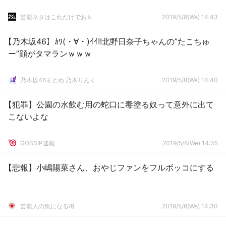
芸能ネタはこれだけでおｋ
2019/5/8(We) 14:43
【乃木坂46】ｶﾜ(・∀・)ｲｲ!!北野日奈子ちゃんの”たこちゅ
ー”顔がタマランｗｗｗ
乃木坂46まとめ 乃木りんく
2019/5/8(We) 14:40
【犯罪】公園の水飲む用の蛇口に毒塗る奴って意外に出て
こないよな
GOSSIP速報
2019/5/8(We) 14:35
【悲報】小嶋陽菜さん、おやじファンをフルボッコにする
芸能人の気になる噂
2019/5/8(We) 14:30