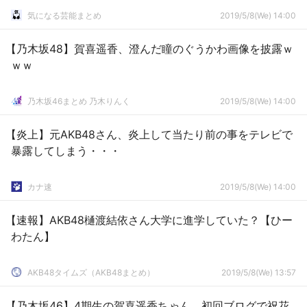
気になる芸能まとめ
2019/5/8(We) 14:00
【乃木坂48】賀喜遥香、澄んだ瞳のぐうかわ画像を披露ｗ
ｗｗ
乃木坂46まとめ 乃木りんく
2019/5/8(We) 14:00
【炎上】元AKB48さん、炎上して当たり前の事をテレビで
暴露してしまう・・・
カナ速
2019/5/8(We) 14:00
【速報】AKB48樋渡結依さん大学に進学していた？【ひー
わたん】
AKB48タイムズ（AKB48まとめ）
2019/5/8(We) 13:57
【乃木坂46】4期生の賀喜遥香ちゃん、初回ブログで祝花