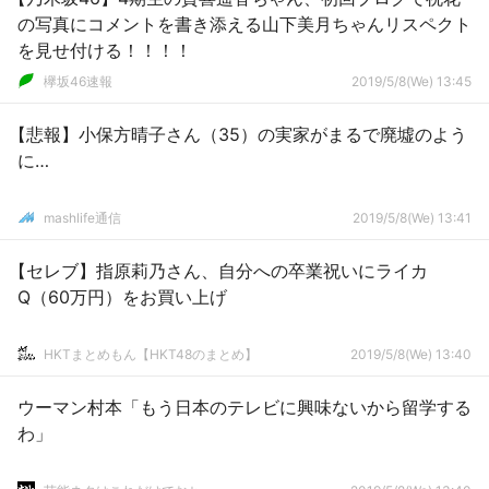
の写真にコメントを書き添える山下美月ちゃんリスペクト
を見せ付ける！！！！
欅坂46速報
2019/5/8(We) 13:45
【悲報】小保方晴子さん（35）の実家がまるで廃墟のよう
に…
mashlife通信
2019/5/8(We) 13:41
【セレブ】指原莉乃さん、自分への卒業祝いにライカ
Q（60万円）をお買い上げ
HKTまとめもん【HKT48のまとめ】
2019/5/8(We) 13:40
ウーマン村本「もう日本のテレビに興味ないから留学する
わ」