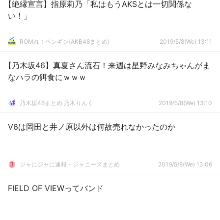
【絶縁宣言】指原莉乃「私はもうAKSとは一切関係な
い！」
ROMれ！ペンギン(AKB48まとめ)
2019/5/8(We) 13:11
【乃木坂46】真夏さん流石！来週は星野みなみちゃんがま
なハラの餌食にｗｗｗ
乃木坂46まとめ 乃木りんく
2019/5/8(We) 13:10
V6は岡田と井ノ原以外は何故売れなかったのか
ジャにジャに速報 - ジャニーズまとめ
2019/5/8(We) 13:06
FIELD OF VIEWってバンド