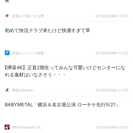
果
芸能人の気になる噂
2019/5/8(We) 13:30
初めて快活クラブ来たけど快適すぎて草
芸能人ニュース速報
2019/5/8(We) 13:30
【欅坂46】正直2期生ってみんな可愛いけどセンターにな
れる逸材はいなさそう・・・
欅坂46news+
2019/5/8(We) 13:30
BABYMETAL「横浜＆名古屋公演 ローチケ先行5/21」
BABYmatoMETAL
2019/5/8(We) 13:25