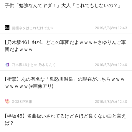
子供「勉強なんてヤダ！」大人「これでもしないの？」
芸能ネタはこれだけでおｋ
2019/5/8(We) 12:43
【乃木坂46】ｵｲｵｲ、どこの軍団だよｗｗｗ←さゆりんご軍
団だよｗｗｗ
乃木坂46まとめ 乃木りんく
2019/5/8(We) 12:40
【衝撃】あの有名な「鬼怒川温泉」の現在がこちらｗｗｗ
ｗｗｗｗｗ(※画像アリ)
GOSSIP速報
2019/5/8(We) 12:40
【欅坂46】名曲扱いされてるけどさほど良くない曲と言え
ば？