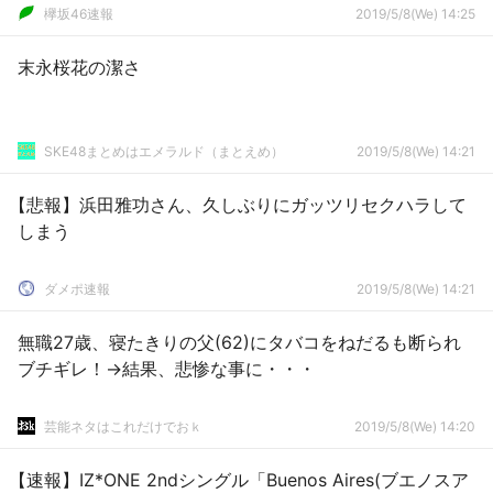
欅坂46速報
2019/5/8(We) 14:25
末永桜花の潔さ
SKE48まとめはエメラルド（まとえめ）
2019/5/8(We) 14:21
【悲報】浜田雅功さん、久しぶりにガッツリセクハラして
しまう
ダメポ速報
2019/5/8(We) 14:21
無職27歳、寝たきりの父(62)にタバコをねだるも断られ
ブチギレ！→結果、悲惨な事に・・・
芸能ネタはこれだけでおｋ
2019/5/8(We) 14:20
【速報】IZ*ONE 2ndシングル「Buenos Aires(ブエノスア