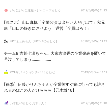
ジャにジャに速報 - ジャニーズまとめ
2019/5/8(We) 11:13
【東スポ】山口真帆「卒業公演は出たい人だけ出て」秋元
康「山口の好きにさせよう」運営「全員出ろ！」
HKTまとめもん【HKT48のまとめ】
2019/5/8(We) 11:12
チーム8 吉川七瀬ちゃん…大家志津香の卒業発表を聞いて
号泣してしまう………………
ROMれ！ペンギン(AKB48まとめ)
2019/5/8(We) 11:11
【衝撃】伊藤かりんちゃんが卒業後すぐ嫁に行っても許さ
れるのはこの人だけｗｗｗ【乃木坂46】
乃木坂46まとめ 乃木りんく
2019/5/8(We) 11:10