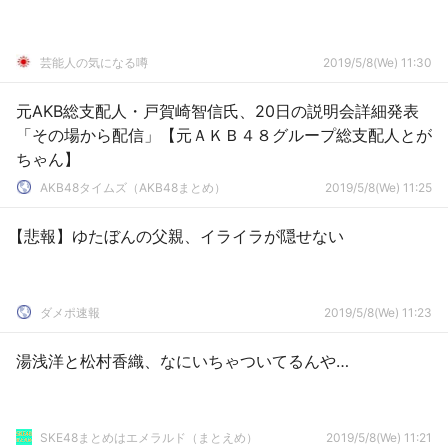
芸能人の気になる噂
2019/5/8(We) 11:30
元AKB総支配人・戸賀崎智信氏、20日の説明会詳細発表
「その場から配信」【元ＡＫＢ４８グループ総支配人とが
ちゃん】
AKB48タイムズ（AKB48まとめ）
2019/5/8(We) 11:25
【悲報】ゆたぼんの父親、イライラが隠せない
ダメポ速報
2019/5/8(We) 11:23
湯浅洋と松村香織、なにいちゃついてるんや…
SKE48まとめはエメラルド（まとえめ）
2019/5/8(We) 11:21