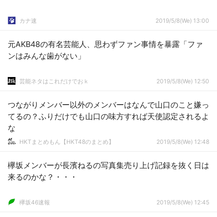
カナ速
2019/5/8(We) 13:00
元AKB48の有名芸能人、思わずファン事情を暴露「ファ
ンはみんな歯がない」
芸能ネタはこれだけでおｋ
2019/5/8(We) 12:50
つながりメンバー以外のメンバーはなんで山口のこと嫌っ
てるの？ふりだけでも山口の味方すれば天使認定されるよ
な
HKTまとめもん【HKT48のまとめ】
2019/5/8(We) 12:48
欅坂メンバーが長濱ねるの写真集売り上げ記録を抜く日は
来るのかな？・・・
欅坂46速報
2019/5/8(We) 12:45