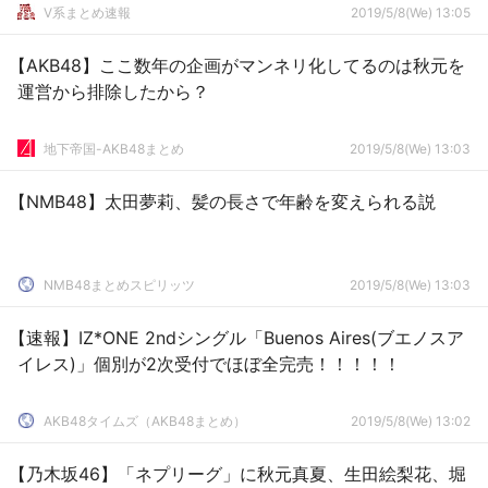
V系まとめ速報
2019/5/8(We) 13:05
【AKB48】ここ数年の企画がマンネリ化してるのは秋元を
運営から排除したから？
地下帝国-AKB48まとめ
2019/5/8(We) 13:03
【NMB48】太田夢莉、髪の長さで年齢を変えられる説
NMB48まとめスピリッツ
2019/5/8(We) 13:03
【速報】IZ*ONE 2ndシングル「Buenos Aires(ブエノスア
イレス)」個別が2次受付でほぼ全完売！！！！！
AKB48タイムズ（AKB48まとめ）
2019/5/8(We) 13:02
【乃木坂46】「ネプリーグ」に秋元真夏、生田絵梨花、堀