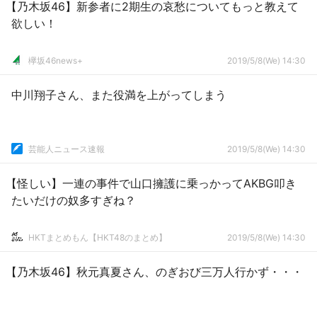
【乃木坂46】新参者に2期生の哀愁についてもっと教えて
欲しい！
欅坂46news+
2019/5/8(We) 14:30
中川翔子さん、また役満を上がってしまう
芸能人ニュース速報
2019/5/8(We) 14:30
【怪しい】一連の事件で山口擁護に乗っかってAKBG叩き
たいだけの奴多すぎね？
HKTまとめもん【HKT48のまとめ】
2019/5/8(We) 14:30
【乃木坂46】秋元真夏さん、のぎおび三万人行かず・・・