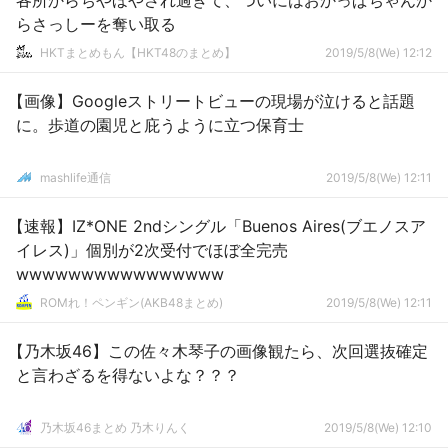
各所からちやほやされ過ぎて、ついにはおかっぱちゃんか
らさっしーを奪い取る
HKTまとめもん【HKT48のまとめ】
2019/5/8(We) 12:12
【画像】Googleストリートビューの現場が泣けると話題
に。歩道の園児と庇うように立つ保育士
mashlife通信
2019/5/8(We) 12:11
【速報】IZ*ONE 2ndシングル「Buenos Aires(ブエノスア
イレス)」個別が2次受付でほぼ全完売
wwwwwwwwwwwwwwww
ROMれ！ペンギン(AKB48まとめ)
2019/5/8(We) 12:11
【乃木坂46】この佐々木琴子の画像観たら、次回選抜確定
と言わざるを得ないよな？？？
乃木坂46まとめ 乃木りんく
2019/5/8(We) 12:10