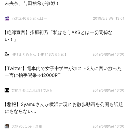
未央奈、与田祐希が参戦！
乃木坂46まとめんばー
2019/5/8(We) 13:01
【絶縁宣言】指原莉乃「私はもうAKSとは一切関係な
い！」
HKTまとめもん【HKT48のまとめ】
2019/5/8(We) 13:00
【Twitter】電車内で女子中学生がホスト2人に言い放った
一言に拍手喝采→12000RT
芸能ネタはこれだけでおｋ
2019/5/8(We) 13:00
【悲報】Syamuさんが横浜に現れお散歩動画を公開も話題
にもならない…
大物Youtubeｒ速報
2019/5/8(We) 13:00