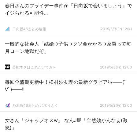
春日さんのフライデー事件が『日向坂で会いましょう』で
イジられる可能性...
日向坂46まとめ速報
2019/5/3(Fr) 12:01
一般的な社会人「結婚→子供→クソ金かかる→家買って毎
月ローン地獄だぞ」
芸能ネタはこれだけでおｋ
2019/5/3(Fr) 12:00
毎回全盛期更新中！松村沙友理の最新グラビアｷﾀ――(ﾟ
∀ﾟ)――!!
乃木坂46まとめ 乃木りんく
2019/5/3(Fr) 12:00
女さん「ジャップオスw」 なんJ民「全然効かんなぁ(激
怒)」