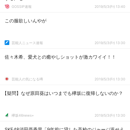
GOSSIP速報
2019/5/3(Fr) 13:40
この服欲しいんやが
芸能人ニュース速報
2019/5/3(Fr) 13:30
佐々木希、愛犬との癒やしショットが激カワイイ！！
芸能人の気になる噂
2019/5/3(Fr) 13:30
【疑問】なぜ原田葵はいつまでも欅坂に復帰しないのか？
欅坂46news+
2019/5/3(Fr) 13:30
SKE48須田亜香里「9年前に貸した高校のジャージ返せえ