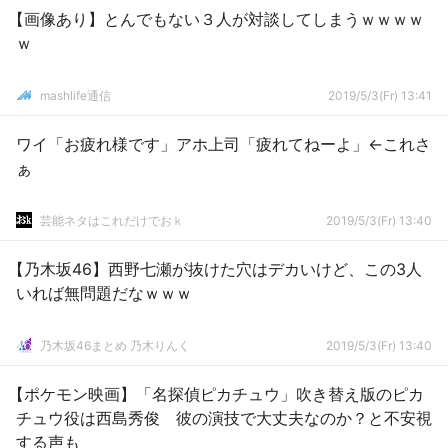
【画像あり】とんでもない３人が対談してしまうｗｗｗｗ
ｗ
mashlife通信
2019/5/3(Fr) 13:41
ワイ「お疲れ様です」アホ上司「疲れてねーよ」←これさ
ぁ
芸能ネタはこれだけでおｋ
2019/5/3(Fr) 13:40
【乃木坂46】西野七瀬が抜けた穴はデカいけど、この3人
いれば無問題だなｗｗｗ
乃木坂46まとめ 乃木りんく
2019/5/3(Fr) 13:40
【ポケモン映画】「名探偵ピカチュウ」吹き替え版のピカ
チュウ役は西島秀俊 彼の演技で大丈夫なのか？と不安視
する声も