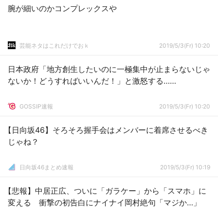
腕が細いのかコンプレックスや
芸能ネタはこれだけでおｋ
2019/5/3(Fr) 10:20
日本政府「地方創生したいのに一極集中が止まらないじゃ
ないか！どうすればいいんだ！」と激怒する……
GOSSIP速報
2019/5/3(Fr) 10:20
【日向坂46】そろそろ握手会はメンバーに着席させるべき
じゃね？
日向坂46まとめ速報
2019/5/3(Fr) 10:19
【悲報】中居正広、ついに「ガラケー」から「スマホ」に
変える 衝撃の初告白にナイナイ岡村絶句「マジか…」