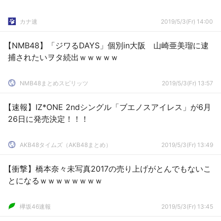
カナ速
2019/5/3(Fr) 14:00
【NMB48】「ジワるDAYS」個別in大阪 山崎亜美瑠に逮
捕されたいヲタ続出ｗｗｗｗｗ
NMB48まとめスピリッツ
2019/5/3(Fr) 13:57
【速報】IZ*ONE 2ndシングル「ブエノスアイレス」が6月
26日に発売決定！！！
AKB48タイムズ（AKB48まとめ）
2019/5/3(Fr) 13:49
【衝撃】橋本奈々未写真2017の売り上げがとんでもないこ
とになるｗｗｗｗｗｗｗｗ
欅坂46速報
2019/5/3(Fr) 13:45