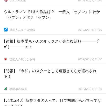
GOSSIP速報
2019/5/3(Fr) 11:40
ウルトラマンで1番の作品は？ 一般人「セブン」にわか
「セブン」オタク「セブン」
芸能人ニュース速報
2019/5/3(Fr) 11:30
【速報】橋本愛ちゃんのルックスが完全復活ｷﾀ━━━━(ﾟ
∀ﾟ)━━━━！！
芸能人の気になる噂
2019/5/3(Fr) 11:30
【朗報】『令和』のスターとして遠藤さくらが選出され
る！
欅坂46news+
2019/5/3(Fr) 11:30
【乃木坂46】新規ヲタの人って、何で初期からハマってな