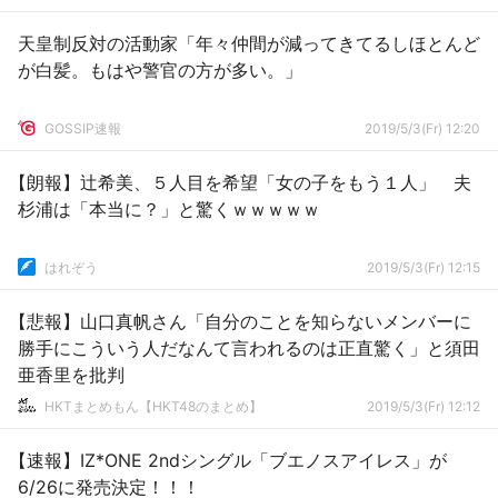
天皇制反対の活動家「年々仲間が減ってきてるしほとんど
が白髪。もはや警官の方が多い。」
GOSSIP速報
2019/5/3(Fr) 12:20
【朗報】辻希美、５人目を希望「女の子をもう１人」 夫
杉浦は「本当に？」と驚くｗｗｗｗｗ
はれぞう
2019/5/3(Fr) 12:15
【悲報】山口真帆さん「自分のことを知らないメンバーに
勝手にこういう人だなんて言われるのは正直驚く」と須田
亜香里を批判
HKTまとめもん【HKT48のまとめ】
2019/5/3(Fr) 12:12
【速報】IZ*ONE 2ndシングル「ブエノスアイレス」が
6/26に発売決定！！！