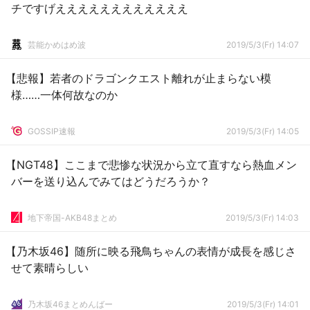
チですげええええええええええええ
芸能かめはめ波
2019/5/3(Fr) 14:07
【悲報】若者のドラゴンクエスト離れが止まらない模
様……一体何故なのか
GOSSIP速報
2019/5/3(Fr) 14:05
【NGT48】ここまで悲惨な状況から立て直すなら熱血メン
バーを送り込んでみてはどうだろうか？
地下帝国-AKB48まとめ
2019/5/3(Fr) 14:03
【乃木坂46】随所に映る飛鳥ちゃんの表情が成長を感じさ
せて素晴らしい
乃木坂46まとめんばー
2019/5/3(Fr) 14:01