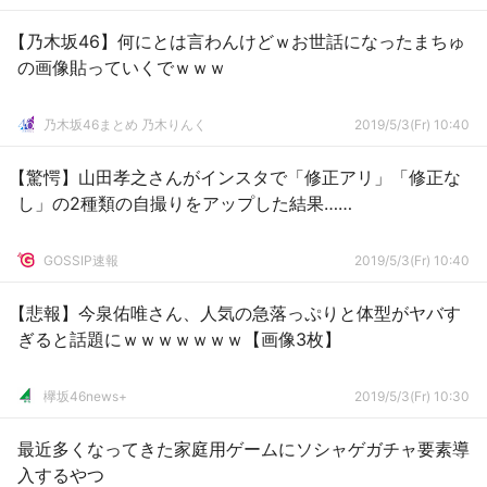
【乃木坂46】何にとは言わんけどｗお世話になったまちゅ
の画像貼っていくでｗｗｗ
乃木坂46まとめ 乃木りんく
2019/5/3(Fr) 10:40
【驚愕】山田孝之さんがインスタで「修正アリ」「修正な
し」の2種類の自撮りをアップした結果……
GOSSIP速報
2019/5/3(Fr) 10:40
【悲報】今泉佑唯さん、人気の急落っぷりと体型がヤバす
ぎると話題にｗｗｗｗｗｗｗ【画像3枚】
欅坂46news+
2019/5/3(Fr) 10:30
最近多くなってきた家庭用ゲームにソシャゲガチャ要素導
入するやつ