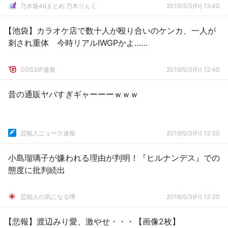
乃木坂46まとめ 乃木りんく
2019/5/3(Fr) 12:40
【池袋】カラオケ店で数十人が殴り合いのケンカ、一人が
刺され重体 今時リアルIWGPかよ……
GOSSIP速報
2019/5/3(Fr) 12:40
昔の通販ヤバすぎギャーーーｗｗｗ
芸能人ニュース速報
2019/5/3(Fr) 12:30
小島瑠璃子が嫌われる理由が判明！『ヒルナンデス』での
態度に批判続出
芸能人の気になる噂
2019/5/3(Fr) 12:30
【悲報】渡辺みり愛、激やせ・・・【画像2枚】