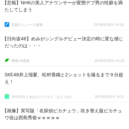
【悲報】NHKの美人アナウンサーが変態デブ男の性癖を満
たしてしまう
芸能人ニュース速報
2019/5/3(Fr) 14:30
【日向坂46】めみがシングルデビュー決定の時に変な感じ
だったのは・・・
欅坂46速報
2019/5/3(Fr) 14:25
SKE48井上瑠夏、松村香織と2ショットを撮るまで９分超
え！
SKE48まとめはエメラルド（まとえめ）
2019/5/3(Fr) 14:21
【画像】実写版「名探偵ピカチュウ」吹き替え版ピカチュ
ウ役は西島秀俊ｗｗｗｗｗ