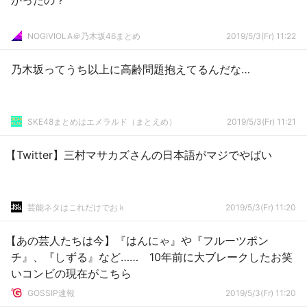
かったの？
NOGIVIOLA＠乃木坂46まとめ
2019/5/3(Fr) 11:22
乃木坂ってうち以上に高齢問題抱えてるんだな…
SKE48まとめはエメラルド（まとえめ）
2019/5/3(Fr) 11:21
【Twitter】三村マサカズさんの日本語がマジでやばい
芸能ネタはこれだけでおｋ
2019/5/3(Fr) 11:20
【あの芸人たちは今】『はんにゃ』や『フルーツポン
チ』、『しずる』など…… 10年前に大ブレークしたお笑
いコンビの現在がこちら
GOSSIP速報
2019/5/3(Fr) 11:20