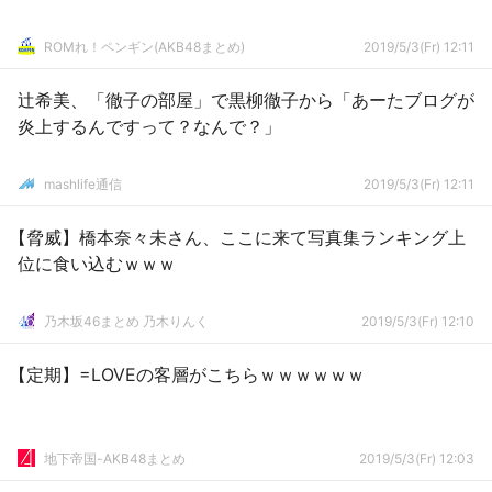
ROMれ！ペンギン(AKB48まとめ)
2019/5/3(Fr) 12:11
辻希美、「徹子の部屋」で黒柳徹子から「あーたブログが
炎上するんですって？なんで？」
mashlife通信
2019/5/3(Fr) 12:11
【脅威】橋本奈々未さん、ここに来て写真集ランキング上
位に食い込むｗｗｗ
乃木坂46まとめ 乃木りんく
2019/5/3(Fr) 12:10
【定期】=LOVEの客層がこちらｗｗｗｗｗｗ
地下帝国-AKB48まとめ
2019/5/3(Fr) 12:03