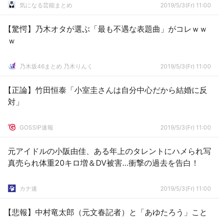
気になる芸能まとめ
2019/5/3(Fr) 11:00
【驚愕】乃木オタが選ぶ「最も不遇な表題曲」がコレｗｗ
ｗ
乃木坂46まとめ 乃木りんく
2019/5/3(Fr) 11:00
【正論】竹田恒泰「小室圭さんは自分中心だから結婚に反
対」
GOSSIP速報
2019/5/3(Fr) 11:00
元アイドルの小阪由佳、ある年上のタレントにハメられ写
真売られ体重20キロ増＆DV被害…衝撃の過去を告白！
カナ速
2019/5/3(Fr) 11:00
【悲報】中村竜太郎（元文春記者）と「あゆたろう」こと