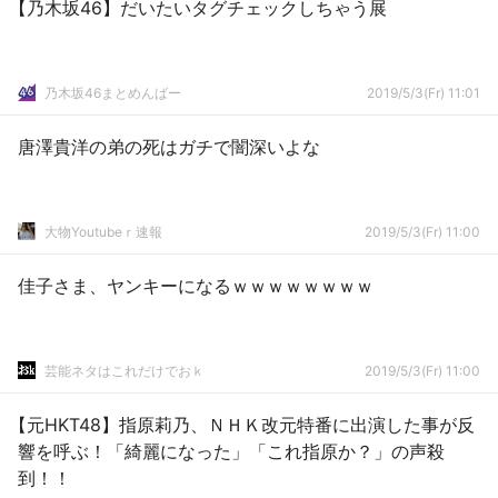
【乃木坂46】だいたいタグチェックしちゃう展
乃木坂46まとめんばー
2019/5/3(Fr) 11:01
唐澤貴洋の弟の死はガチで闇深いよな
大物Youtubeｒ速報
2019/5/3(Fr) 11:00
佳子さま、ヤンキーになるｗｗｗｗｗｗｗｗ
芸能ネタはこれだけでおｋ
2019/5/3(Fr) 11:00
【元HKT48】指原莉乃、ＮＨＫ改元特番に出演した事が反
響を呼ぶ！「綺麗になった」「これ指原か？」の声殺
到！！