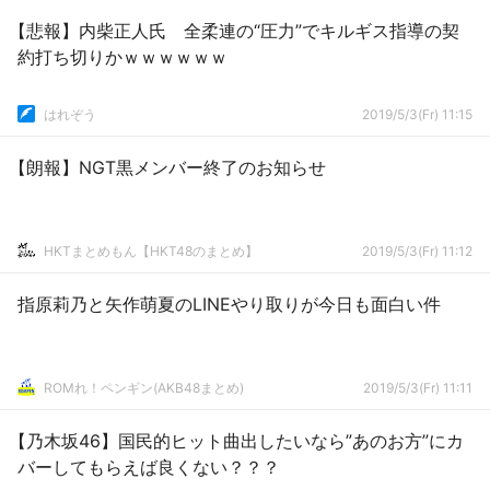
【悲報】内柴正人氏 全柔連の“圧力”でキルギス指導の契
約打ち切りかｗｗｗｗｗｗ
はれぞう
2019/5/3(Fr) 11:15
【朗報】NGT黒メンバー終了のお知らせ
HKTまとめもん【HKT48のまとめ】
2019/5/3(Fr) 11:12
指原莉乃と矢作萌夏のLINEやり取りが今日も面白い件
ROMれ！ペンギン(AKB48まとめ)
2019/5/3(Fr) 11:11
【乃木坂46】国民的ヒット曲出したいなら”あのお方”にカ
バーしてもらえば良くない？？？