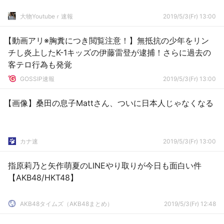
大物Youtubeｒ速報
2019/5/3(Fr) 13:00
【動画アリ※胸糞につき閲覧注意！】無抵抗の少年をリン
チし炎上したK-1キッズの伊藤雷登が逮捕！さらに過去の
客テロ行為も発覚
GOSSIP速報
2019/5/3(Fr) 13:00
【画像】桑田の息子Mattさん、ついに日本人じゃなくなる
カナ速
2019/5/3(Fr) 13:00
指原莉乃と矢作萌夏のLINEやり取りが今日も面白い件
【AKB48/HKT48】
AKB48タイムズ（AKB48まとめ）
2019/5/3(Fr) 12:48