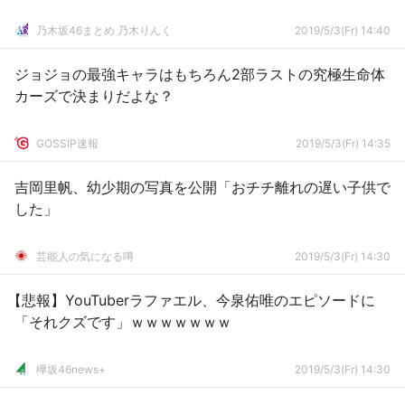
乃木坂46まとめ 乃木りんく
2019/5/3(Fr) 14:40
ジョジョの最強キャラはもちろん2部ラストの究極生命体
カーズで決まりだよな？
GOSSIP速報
2019/5/3(Fr) 14:35
吉岡里帆、幼少期の写真を公開「おチチ離れの遅い子供で
した」
芸能人の気になる噂
2019/5/3(Fr) 14:30
【悲報】YouTuberラファエル、今泉佑唯のエピソードに
「それクズです」ｗｗｗｗｗｗｗ
欅坂46news+
2019/5/3(Fr) 14:30