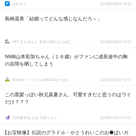
はれぞう
2019/5/3(Fr) 14:15
島崎遥香「結婚ってどんな感じなんだろ～」
HKTまとめもん【HKT48のまとめ】
2019/5/3(Fr) 14:12
NMB山本彩加ちゃん（１６歳）がファンに成長途中の胸
の谷間を晒してしまう
ROMれ！ペンギン(AKB48まとめ)
2019/5/3(Fr) 14:11
この黒髪っぽい秋元真夏さん、可愛すぎだと思うのはワイ
だけ？？？
乃木坂46まとめ 乃木りんく
2019/5/3(Fr) 14:10
【お宝映像】伝説のグラドル・かとうれいこのお●ぱいガ