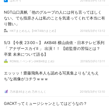
はれぞう
2019/5/3(Fr) 13:15
NGT山口真帆「他のグループの人には何も言ってほしく
ない。でも指原さんは私のことを気遣ってくれて本当に有
り難い」
HKTまとめもん【HKT48のまとめ】
2019/5/3(Fr) 13:12
5/3 【今夜 23:00～】 AKB48 横山由依・日本テレビ系列
「 アナザースカイII 」 出演！！ 【総監督の苦悩とは？
卒業 未来について語る】
ROMれ！ペンギン(AKB48まとめ)
2019/5/3(Fr) 13:11
エッッッ！齋藤飛鳥本人も認める写真集よりも”えちえ
ち”な画像がコチラｗｗｗ
乃木坂46まとめ 乃木りんく
2019/5/3(Fr) 13:10
GACKTってミュージシャンとしてはどうなの？