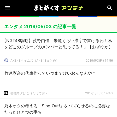
エンタメ 2019/05/03 の記事一覧
【NGT48騒動】荻野由佳「朱鷺くらい漢字で書けるわ！私
をどこのグループのメンバーと思ってる！」【おぎゆか】
AKB48タイムズ（AKB48まとめ）
2019/5/3(Fr) 14:56
竹達彩奈の代表作っていつまでけいおんなんや？
芸能ネタはこれだけでおｋ
2019/5/3(Fr) 14:43
乃木オタの考える「Sing Out!」をバズらせるのに必要な
たったひとつの事ｗ