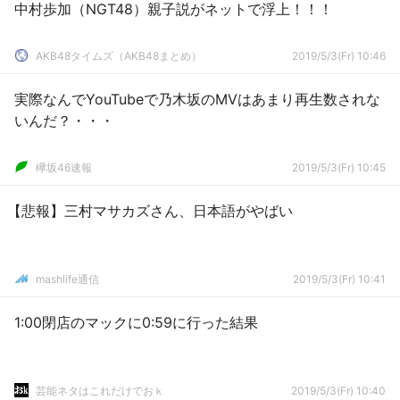
中村歩加（NGT48）親子説がネットで浮上！！！
AKB48タイムズ（AKB48まとめ）
2019/5/3(Fr) 10:46
実際なんでYouTubeで乃木坂のMVはあまり再生数されな
いんだ？・・・
欅坂46速報
2019/5/3(Fr) 10:45
【悲報】三村マサカズさん、日本語がやばい
mashlife通信
2019/5/3(Fr) 10:41
1:00閉店のマックに0:59に行った結果
芸能ネタはこれだけでおｋ
2019/5/3(Fr) 10:40