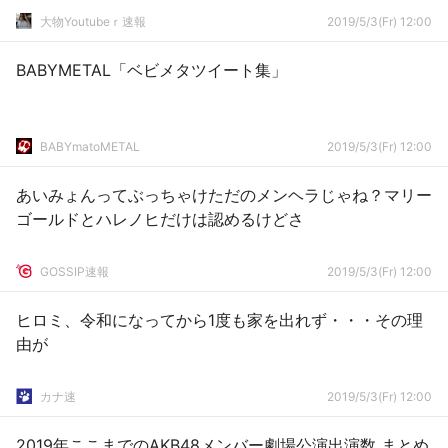
大物Youtubeｒ速報
2019/5/3(Fr) 12:00
BABYMETAL「ベビメタツイート集」
BABYmatoMETAL
2019/5/3(Fr) 12:00
あいみょんってぶっちゃけただのメンヘラじゃね？マリー
ゴールドとハレノヒだけは認めるけどさ
GOSSIP速報
2019/5/3(Fr) 12:00
ヒロミ、令和になってから1度も家を出れず・・・その理
由が
カナ速
2019/5/3(Fr) 12:00
2019年ここまでのAKB48メンバー劇場公演出演数 まとめ