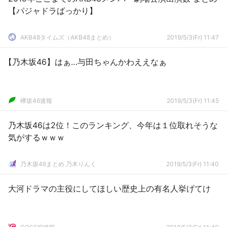
【パジャドラばっかり】
AKB48タイムズ（AKB48まとめ）
2019/5/3(Fr) 11:47
【乃木坂46】はぁ…与田ちゃんかわええなぁ
欅坂46速報
2019/5/3(Fr) 11:45
乃木坂46は2位！このランキング、今年は１位取れそうな
気がするｗｗｗ
乃木坂46まとめ 乃木りんく
2019/5/3(Fr) 11:40
大河ドラマの主役にしてほしい歴史上の有名人挙げてけ