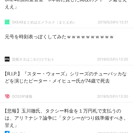
ええ」
SKE48まとめはエメラルド（まとえめ）
2019/5/3(Fr) 13:21
元号を時刻表っぽくしてみたｗｗｗｗｗｗｗｗｗｗ
芸能ネタはこれだけでおｋ
2019/5/3(Fr) 13:20
【R.I.P.】『スター・ウォーズ』シリーズのチューバッカな
どを演じたピーター・メイヒュー氏が74歳で死去
GOSSIP速報
2019/5/3(Fr) 13:20
【悲報】玉川徹氏、タクシー料金を１万円札で支払うの
は、アリ？ナシ？論争に「タクシーがつり銭準備すべき。
甘え」