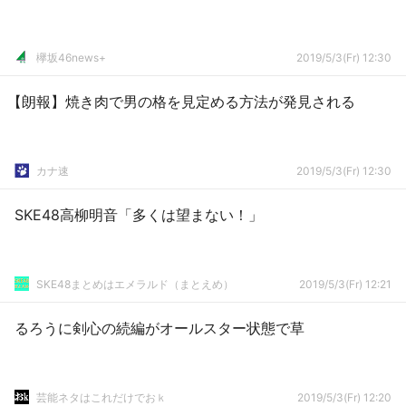
欅坂46news+
2019/5/3(Fr) 12:30
【朗報】焼き肉で男の格を見定める方法が発見される
カナ速
2019/5/3(Fr) 12:30
SKE48高柳明音「多くは望まない！」
SKE48まとめはエメラルド（まとえめ）
2019/5/3(Fr) 12:21
るろうに剣心の続編がオールスター状態で草
芸能ネタはこれだけでおｋ
2019/5/3(Fr) 12:20