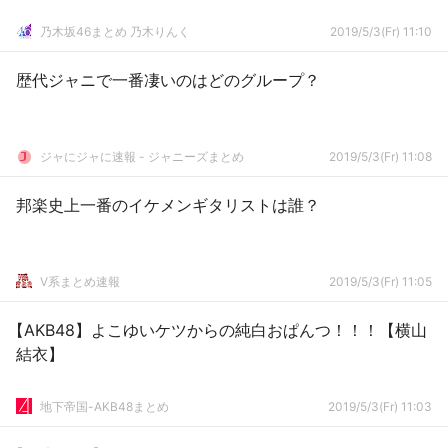
乃木坂46まとめ 乃木りんく
2019/5/3(Fr) 11:10
歴代ジャニで一番凄いのはどのグループ？
ジャにジャに速報 - ジャニーズまとめ
2019/5/3(Fr) 11:08
邦楽史上一番のイケメンギタリストは誰？
V系まとめ速報
2019/5/3(Fr) 11:05
【AKB48】よこゆいケツからの純白おぱんつ！！！【横山
結衣】
地下帝国-AKB48まとめ
2019/5/3(Fr) 11:03