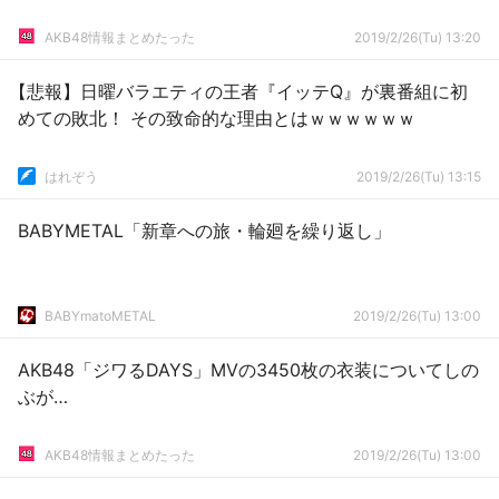
AKB48情報まとめたった
2019/2/26(Tu) 13:20
【悲報】日曜バラエティの王者『イッテQ』が裏番組に初
めての敗北！ その致命的な理由とはｗｗｗｗｗｗ
はれぞう
2019/2/26(Tu) 13:15
BABYMETAL「新章への旅・輪廻を繰り返し」
BABYmatoMETAL
2019/2/26(Tu) 13:00
AKB48「ジワるDAYS」MVの3450枚の衣装についてしの
ぶが…
AKB48情報まとめたった
2019/2/26(Tu) 13:00