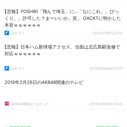
【悲報】YOSHIKI「翔んで埼玉」に…「なにこれ。。びっ
くり。。許可した？まーいいか。笑」 GACKTに明かした
本音ｗｗｗｗｗｗ
はれぞう
2019/2/26(Tu) 0:15
【悲報】日本ハム新球場アクセス、当面は北広島駅改修で
対応ｗｗｗｗｗｗ
はれぞう
2019/2/25(Mo) 22:15
2019年2月26日のAKB48関連のテレビ
AKB48情報まとめたった
2019/2/25(Mo) 18:45