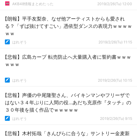
AKB48情報まとめたった
2019/2/26(Tu) 12:00
【朗報】平手友梨奈、なぜ他アーティストからも愛され
る？「ずば抜けてすごい」憑依型ダンスの表現力ｗｗｗｗ
ｗｗ
はれぞう
2019/2/26(Tu) 11:15
【悲報】広島カープ 転売防止へ大量購入者に誓約書ｗｗｗ
ｗｗｗ
はれぞう
2019/2/26(Tu) 10:15
【悲報】声優の中尾隆聖さん、バイキンマンやフリーザで
はない３４年ぶりに人間の役…あだち充原作『タッチ』の
３０年後を描く作品でｗｗｗｗｗ
はれぞう
2019/2/26(Tu) 9:15
【悲報】木村拓哉「きんぴらに合うな」サントリー金麦新