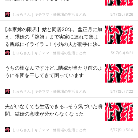
しゅらさん｜キチママ・修羅場の生活まとめ
5/17(Su) 9:26
【本家嫁の限界】姑と同居20年。盆正月に加
え、甥姪の「嫁婿」まで実家に連れて集ま
る親戚にイライラ…！小姑の夫が勝手に決め
る焼肉
しゅらさん｜キチママ・修羅場の生活まとめ
5/17(Su) 9:21
うちの柵なんですけど…隣嫁が当たり前のよ
うに布団を干してきて困っています
しゅらさん｜キチママ・修羅場の生活まとめ
5/17(Su) 7:22
夫がいなくても生活できる…そう気づいた瞬
間、結婚の意味が分からなくなった
しゅらさん｜キチママ・修羅場の生活まとめ
5/17(Su) 5:14