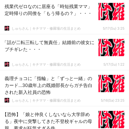
残業代ゼロなのに居座る「時短残業ママ」
定時帰りの同僚を「もう帰るの？」・・・
しゅらさん｜キチママ・修羅場の生活まとめ
5/17(Su) 3:25
「話が二転三転して無責任」結婚前の彼女に
ブチギレた・・・
しゅらさん｜キチママ・修羅場の生活まとめ
5/17(Su) 1:22
義理チョコに「指輪」と「ずっと一緒」の
カード…30歳年上の既婚部長からガチ告白
された新入社員の恐怖
しゅらさん｜キチママ・修羅場の生活まとめ
5/16(Sa) 23:25
【恐怖】「娘と仲良くしないなら大学辞め
る」夜中に突撃してきた不登校ギャルの母
親、要求が狂気すぎる件…