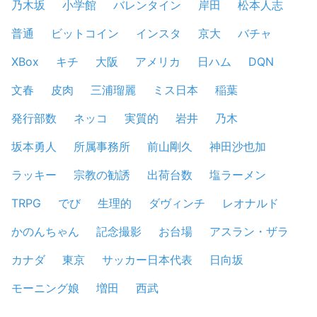
乃木坂
小学館
バレンタイン
岸田
松本人志
普通
ビットコイン
インスタ
京大
バチャ
XBox
キチ
大阪
アメリカ
日ハム
DQN
文春
皮肉
三浦瑠麗
ミス日本
稲葉
発行部数
ネッコ
実質的
岩井
乃木
坂本勇人
所属事務所
前山剛久
神田沙也加
ラッキー
宗教の勧誘
出荷台数
塩ラーメン
TRPG
でび
生理的
ダヴィンチ
レオナルド
かのんちゃん
記念撮影
お台場
アスラン・ザラ
カナダ
東京
サッカー日本代表
日向坂
モーニング娘
増田
西武