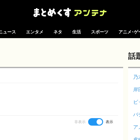
ニュース
エンタメ
ネタ
生活
スポーツ
アニメ･ゲ
話
乃
岸
ビ
バ
非表示
表示
ア
皮