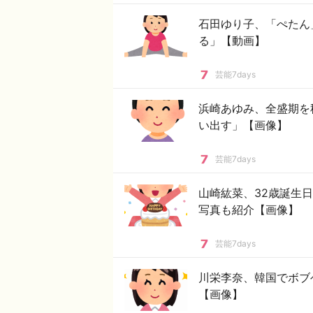
石田ゆり子、「ぺたん
る」【動画】
芸能7days
浜崎あゆみ、全盛期を
い出す」【画像】
芸能7days
山崎紘菜、32歳誕生
写真も紹介【画像】
芸能7days
川栄李奈、韓国でボブ
【画像】