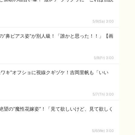
5/9(Sa) 3:00
の“鼻ピアス姿”が別人級！「誰かと思った！！」【画
5/8(Fr) 3:00
美ワキ”オフショに視線クギヅケ！吉岡里帆も「いい
5/7(Th) 3:00
絶望の“魔性花嫁姿”！「見て欲しいけど、見て欲しく
5/6(We) 3:00