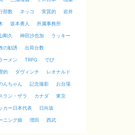
行部数
ネッコ
実質的
岩井
木
坂本勇人
所属事務所
山剛久
神田沙也加
ラッキー
教の勧誘
出荷台数
ラーメン
TRPG
でび
理的
ダヴィンチ
レオナルド
のんちゃん
記念撮影
お台場
スラン・ザラ
カナダ
東京
ッカー日本代表
日向坂
ーニング娘
増田
西武