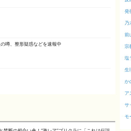
発
乃
前
人の噂、整形疑惑などを速報中
宗
塩
生
か
ア
サ
モ
と禁断の相合い傘！“激レア”プリクラに「これは伝説