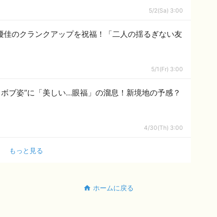
5/2(Sa) 3:00
山優佳のクランクアップを祝福！「二人の揺るぎない友
5/1(Fr) 3:00
トボブ姿”に「美しい…眼福」の溜息！新境地の予感？
4/30(Th) 3:00
もっと見る
ホームに戻る