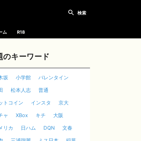
ーム
R18
題のキーワード
木坂
小学館
バレンタイン
田
松本人志
普通
ットコイン
インスタ
京大
チャ
XBox
キチ
大阪
メリカ
日ハム
DQN
文春
肉
三浦瑠麗
ミス日本
稲葉