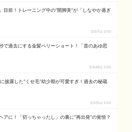
」目前！トレーニング中の“開脚美”が「しなやか過ぎ
5/5(Tu) 3:00
秒で過去にする金髪ベリーショート！「昔のあゆ思
5/4(Mo) 3:00
日に披露した“くせ毛”幼少期が可愛すぎ！過去の秘蔵
5/3(Su) 3:00
ヘアに！「切っちゃったし」の裏に“再出発”の覚悟？