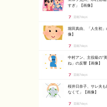
すぎ」【画像】
芸能7days
堀田真由、「人生初」
像】
芸能7days
中村アン、主役級の“
ね」の反響【画像】
芸能7days
桜井日奈子、サレ夫も
なくて」【画像】
芸能7days