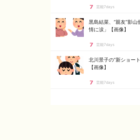
芸能7days
黒島結菜、“親友”影
情に涙」【画像】
芸能7days
北川景子の“新ショー
【画像】
芸能7days