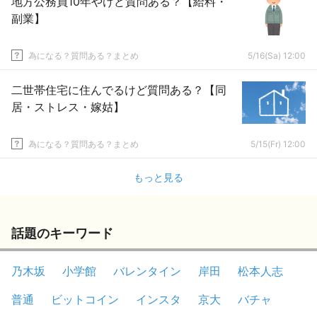
地方公務員10年やけど質問ある？【給料・
副業】
為になる？質問ある？まとめ
5/16(Sa) 12:00
二世帯住宅に住んでるけど質問ある？【同
居・ストレス・嫁姑】
為になる？質問ある？まとめ
5/15(Fr) 12:00
もっと見る
話題のキーワード
乃木坂
小学館
バレンタイン
岸田
松本人志
普通
ビットコイン
インスタ
京大
バチャ