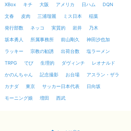
XBox
キチ
大阪
アメリカ
日ハム
DQN
文春
皮肉
三浦瑠麗
ミス日本
稲葉
発行部数
ネッコ
実質的
岩井
乃木
坂本勇人
所属事務所
前山剛久
神田沙也加
ラッキー
宗教の勧誘
出荷台数
塩ラーメン
TRPG
でび
生理的
ダヴィンチ
レオナルド
かのんちゃん
記念撮影
お台場
アスラン・ザラ
カナダ
東京
サッカー日本代表
日向坂
モーニング娘
増田
西武