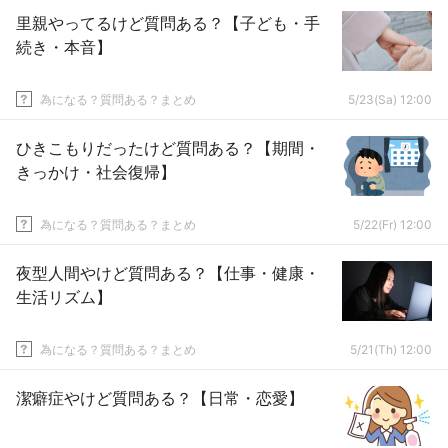
里親やってるけど質問ある？【子ども・手
続き・本音】
為になる？質問ある？まとめ
5/23(Sa) 12:00
ひきこもりだったけど質問ある？【期間・
きっかけ・社会復帰】
為になる？質問ある？まとめ
5/22(Fr) 12:00
夜型人間やけど質問ある？【仕事・健康・
生活リズム】
為になる？質問ある？まとめ
5/21(Th) 12:00
潔癖症やけど質問ある？【日常・恋愛】