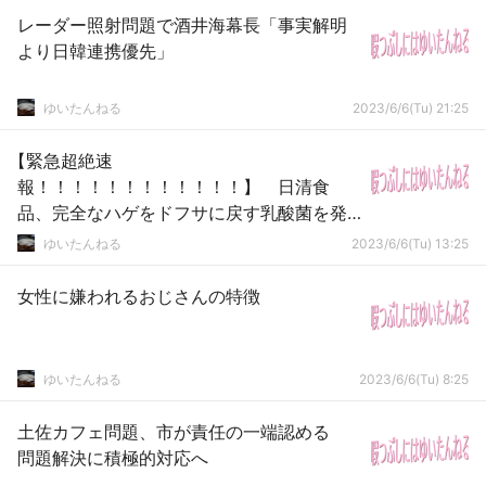
レーダー照射問題で酒井海幕長「事実解明
より日韓連携優先」
ゆいたんねる
2023/6/6(Tu) 21:25
【緊急超絶速
報！！！！！！！！！！！！】 日清食
品、完全なハゲをドフサに戻す乳酸菌を発
見！！！！
ゆいたんねる
2023/6/6(Tu) 13:25
女性に嫌われるおじさんの特徴
ゆいたんねる
2023/6/6(Tu) 8:25
土佐カフェ問題、市が責任の一端認める
問題解決に積極的対応へ