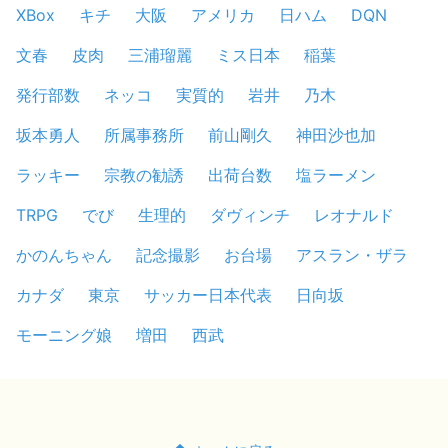
XBox
キチ
大阪
アメリカ
日ハム
DQN
文春
皮肉
三浦瑠麗
ミス日本
稲葉
発行部数
ネッコ
実質的
岩井
乃木
坂本勇人
所属事務所
前山剛久
神田沙也加
ラッキー
宗教の勧誘
出荷台数
塩ラーメン
TRPG
でび
生理的
ダヴィンチ
レオナルド
かのんちゃん
記念撮影
お台場
アスラン・ザラ
カナダ
東京
サッカー日本代表
日向坂
モーニング娘
増田
西武