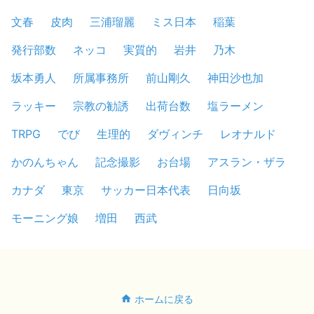
文春
皮肉
三浦瑠麗
ミス日本
稲葉
発行部数
ネッコ
実質的
岩井
乃木
坂本勇人
所属事務所
前山剛久
神田沙也加
ラッキー
宗教の勧誘
出荷台数
塩ラーメン
TRPG
でび
生理的
ダヴィンチ
レオナルド
かのんちゃん
記念撮影
お台場
アスラン・ザラ
カナダ
東京
サッカー日本代表
日向坂
モーニング娘
増田
西武
ホームに戻る