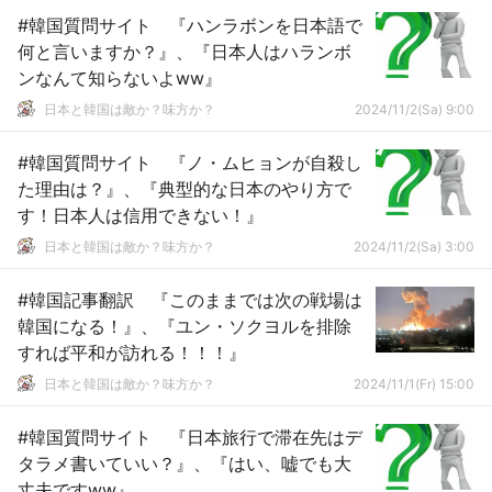
#韓国質問サイト 『ハンラボンを日本語で
何と言いますか？』、『日本人はハランボ
ンなんて知らないよww』
日本と韓国は敵か？味方か？
2024/11/2(Sa) 9:00
#韓国質問サイト 『ノ・ムヒョンが自殺し
た理由は？』、『典型的な日本のやり方で
す！日本人は信用できない！』
日本と韓国は敵か？味方か？
2024/11/2(Sa) 3:00
#韓国記事翻訳 『このままでは次の戦場は
韓国になる！』、『ユン・ソクヨルを排除
すれば平和が訪れる！！！』
日本と韓国は敵か？味方か？
2024/11/1(Fr) 15:00
#韓国質問サイト 『日本旅行で滞在先はデ
タラメ書いていい？』、『はい、嘘でも大
丈夫ですww』