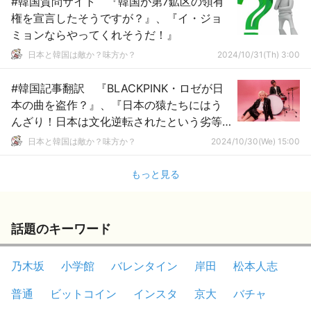
#韓国質問サイト 『韓国が第7鉱区の領有
権を宣言したそうですが？』、『イ・ジョ
ミョンならやってくれそうだ！』
日本と韓国は敵か？味方か？
2024/10/31(Th) 3:00
#韓国記事翻訳 『BLACKPINK・ロゼが日
本の曲を盗作？』、『日本の猿たちにはう
んざり！日本は文化逆転されたという劣等
感だww』
日本と韓国は敵か？味方か？
2024/10/30(We) 15:00
もっと見る
話題のキーワード
乃木坂
小学館
バレンタイン
岸田
松本人志
普通
ビットコイン
インスタ
京大
バチャ