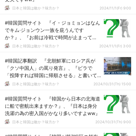
日本と韓国は敵か？味方か？
2024/11/1(Fr) 9:00
#韓国質問サイト 『イ・ジョミョンはなん
でキム·ジョンウン一族を庇うんです
か？』、『お前は冷戦で時間が止まって
る！』
日本と韓国は敵か？味方か？
2024/11/1(Fr) 3:00
#韓国記事翻訳 『北朝鮮軍にロシア兵が
「クソ中国人」の罵り発言』、『ビラで
「投降すれば韓国に帰順させる」と書いて
飛ばせ』
日本と韓国は敵か？味方か？
2024/10/31(Th) 15:00
#韓国質問サイト 『韓国から日本の北海道
に船で密航出来ますか？』、『日本は身分
洗濯の為の密入国がかなり多いですよww』
日本と韓国は敵か？味方か？
2024/10/31(Th) 9:00