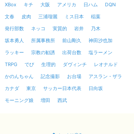
XBox
キチ
大阪
アメリカ
日ハム
DQN
文春
皮肉
三浦瑠麗
ミス日本
稲葉
発行部数
ネッコ
実質的
岩井
乃木
坂本勇人
所属事務所
前山剛久
神田沙也加
ラッキー
宗教の勧誘
出荷台数
塩ラーメン
TRPG
でび
生理的
ダヴィンチ
レオナルド
かのんちゃん
記念撮影
お台場
アスラン・ザラ
カナダ
東京
サッカー日本代表
日向坂
モーニング娘
増田
西武