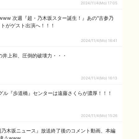
2024/11/4(Mo) 17:05
www 次週『超・乃木坂スター誕生！』あの"古参乃
ストがゲスト出演へ！！！
2024/11/4(Mo) 16:41
の井上和、圧倒的破壊力・・・
2024/11/4(Mo) 16:13
シングル『歩道橋』センターは遠藤さくらが濃厚！！！
2024/11/4(Mo) 15:26
刊乃木坂ニュース』放送終了後のコメント動画、本編
違うwww