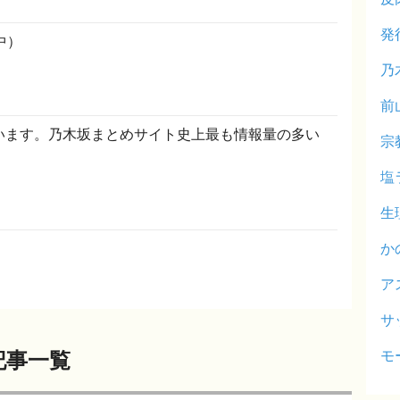
発
中）
乃
前
います。乃木坂まとめサイト史上最も情報量の多い
宗
塩
生
か
ア
サ
モ
の記事一覧