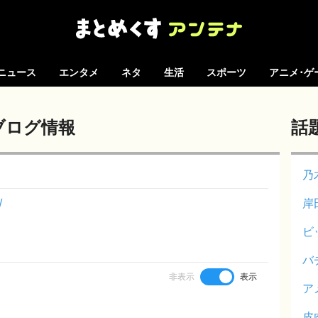
ニュース
エンタメ
ネタ
生活
スポーツ
アニメ･ゲ
のブログ情報
話
乃
/
岸
ビ
バ
非表示
表示
ア
皮