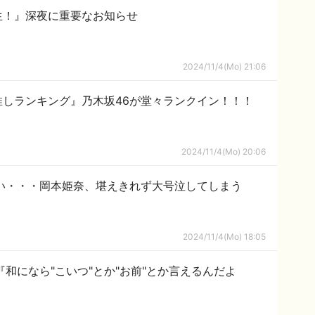
生！』深夜に重要なお知らせ
2024/11/4(Mo) 21:06
『推しランキング』乃木坂46が堂々ランクイン！！！
2024/11/4(Mo) 20:06
い・・・岡本姫奈、堪えきれず大号泣してしまう
2024/11/4(Mo) 18:05
『和になら"こいつ"とか"お前"とか言えるんだよ