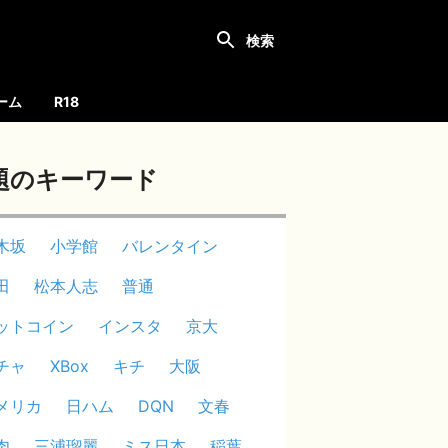
ーム
R18
題のキーワード
木坂
小学館
バレンタイン
田
松本人志
普通
ットコイン
インスタ
京大
チャ
XBox
キチ
大阪
メリカ
日ハム
DQN
文春
肉
三浦瑠麗
ミス日本
稲葉