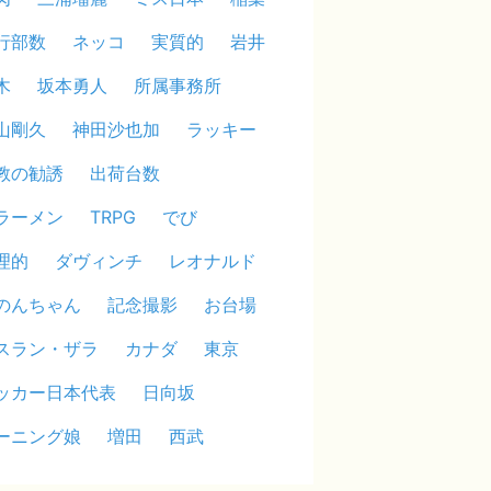
行部数
ネッコ
実質的
岩井
木
坂本勇人
所属事務所
山剛久
神田沙也加
ラッキー
教の勧誘
出荷台数
ラーメン
TRPG
でび
理的
ダヴィンチ
レオナルド
のんちゃん
記念撮影
お台場
スラン・ザラ
カナダ
東京
ッカー日本代表
日向坂
ーニング娘
増田
西武