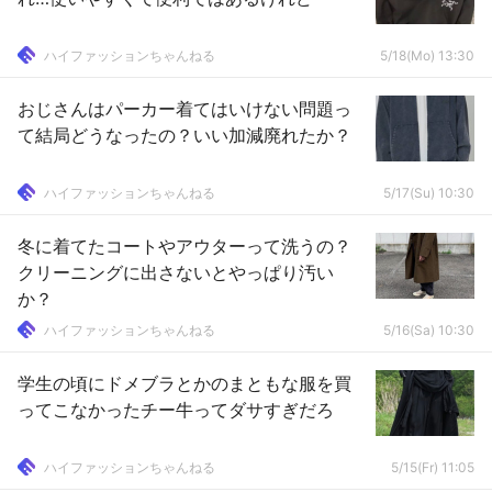
ハイファッションちゃんねる
5/18(Mo) 13:30
おじさんはパーカー着てはいけない問題っ
て結局どうなったの？いい加減廃れたか？
ハイファッションちゃんねる
5/17(Su) 10:30
冬に着てたコートやアウターって洗うの？
クリーニングに出さないとやっぱり汚い
か？
ハイファッションちゃんねる
5/16(Sa) 10:30
学生の頃にドメブラとかのまともな服を買
ってこなかったチー牛ってダサすぎだろ
ハイファッションちゃんねる
5/15(Fr) 11:05