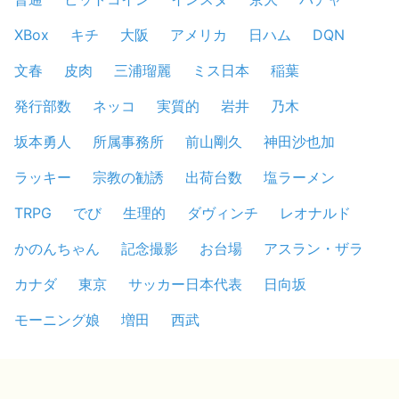
XBox
キチ
大阪
アメリカ
日ハム
DQN
文春
皮肉
三浦瑠麗
ミス日本
稲葉
発行部数
ネッコ
実質的
岩井
乃木
坂本勇人
所属事務所
前山剛久
神田沙也加
ラッキー
宗教の勧誘
出荷台数
塩ラーメン
TRPG
でび
生理的
ダヴィンチ
レオナルド
かのんちゃん
記念撮影
お台場
アスラン・ザラ
カナダ
東京
サッカー日本代表
日向坂
モーニング娘
増田
西武