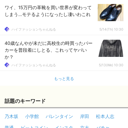
ワイ、15万円の革靴を買い世界が変わって
しまう…モテるようになったし凄いわこれ
ハイファッションちゃんねる
5/14(Th) 10:30
40歳なんやが未だに高校生の時買ったパー
カーを普段着にしとる、これってヤバい
か？
ハイファッションちゃんねる
5/13(We) 10:30
もっと見る
話題のキーワード
乃木坂
小学館
バレンタイン
岸田
松本人志
普通
ビットコイン
インスタ
京大
バチャ