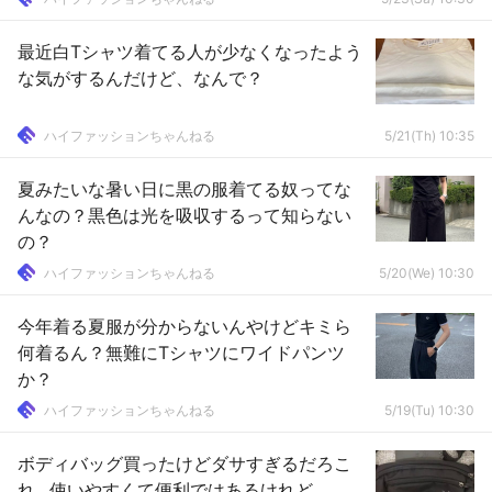
最近白Tシャツ着てる人が少なくなったよう
な気がするんだけど、なんで？
ハイファッションちゃんねる
5/21(Th) 10:35
夏みたいな暑い日に黒の服着てる奴ってな
んなの？黒色は光を吸収するって知らない
の？
ハイファッションちゃんねる
5/20(We) 10:30
今年着る夏服が分からないんやけどキミら
何着るん？無難にTシャツにワイドパンツ
か？
ハイファッションちゃんねる
5/19(Tu) 10:30
ボディバッグ買ったけどダサすぎるだろこ
れ…使いやすくて便利ではあるけれど