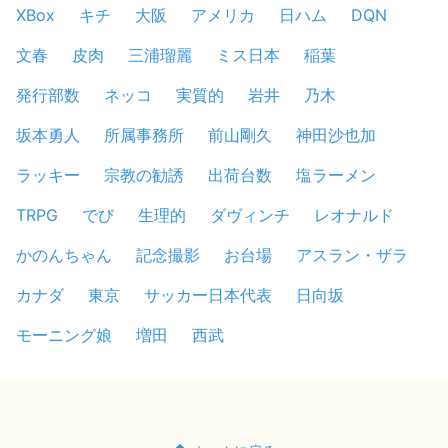
XBox
キチ
大阪
アメリカ
日ハム
DQN
文春
皮肉
三浦瑠麗
ミス日本
稲葉
発行部数
ネッコ
実質的
岩井
乃木
坂本勇人
所属事務所
前山剛久
神田沙也加
ラッキー
宗教の勧誘
出荷台数
塩ラーメン
TRPG
でび
生理的
ダヴィンチ
レオナルド
かのんちゃん
記念撮影
お台場
アスラン・ザラ
カナダ
東京
サッカー日本代表
日向坂
モーニング娘
増田
西武