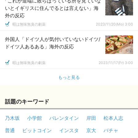
「これが道端に散らばっている所を見ていな
いとイギリスに住んでるとは言えない」海
外の反応
暇は無味無臭の劇薬
2023/11/20(Mo) 3:00
外国人「ドイツ人が気付いていないドイツ/
ドイツ人あるある」海外の反応
暇は無味無臭の劇薬
2023/11/17(Fr) 3:00
もっと見る
話題のキーワード
乃木坂
小学館
バレンタイン
岸田
松本人志
普通
ビットコイン
インスタ
京大
バチャ