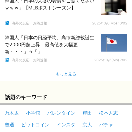
韓国人「日本の大谷の表情をご覧ください
ｗｗｗ」【MLBポストシーズン】
海外の反応 お隣速報
2025/10/6(Mo) 10:02
韓国人「日本の日経平均、高市新総裁誕生
で2000円超上昇 最高値を大幅更
新・・・」→「」
海外の反応 お隣速報
2025/10/6(Mo) 7:02
もっと見る
話題のキーワード
乃木坂
小学館
バレンタイン
岸田
松本人志
普通
ビットコイン
インスタ
京大
バチャ