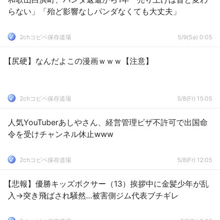
らない」「殆ど影響なしパンダなくても大丈夫」
2chコピペ保存道場
5/9(Sa) 0:05
【尻硬】なんだよこの漫画ｗｗｗ【注意】
2chコピペ保存道場
5/8(Fr) 15:05
人気YouTuberあしやさん、経営管理ビザ不許可で出国命
令を受けチャンネル休止www
2chコピペ保存道場
5/8(Fr) 12:05
【悲報】優勝キッズボクサー（13）挨拶中に金髪少年が乱
入→突き飛ばされ騒然…被害側ジム代表ブチギレ