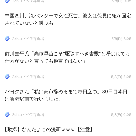
2chコピペ保存道場
5/8(Fr) 9:05
中国四川、滝バンジーで女性死亡。彼女は係員に紐が固定
されていないと叫ぶも
2chコピペ保存道場
5/8(Fr) 6:05
前川喜平氏「高市早苗こそ"駆除すべき害獣"と呼ばれても
仕方がないと言っても過言ではない」
2chコピペ保存道場
5/8(Fr) 3:05
パヨクさん「私は高市辞めるまで毎日立つ。30日目本日
は新潟駅前で行いました」
2chコピペ保存道場
5/8(Fr) 0:05
【動揺】なんだよこの漫画ｗｗｗ【注意】