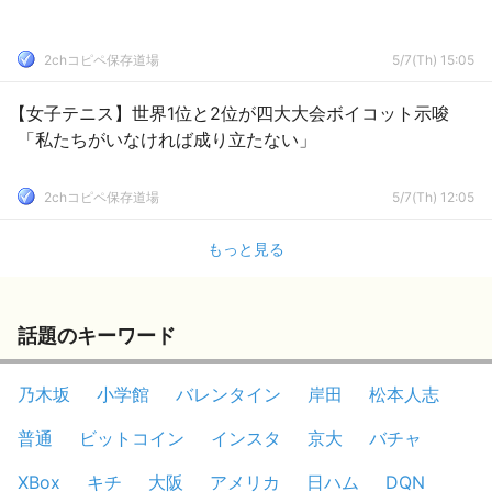
2chコピペ保存道場
5/7(Th) 15:05
【女子テニス】世界1位と2位が四大大会ボイコット示唆
「私たちがいなければ成り立たない」
2chコピペ保存道場
5/7(Th) 12:05
もっと見る
話題のキーワード
乃木坂
小学館
バレンタイン
岸田
松本人志
普通
ビットコイン
インスタ
京大
バチャ
XBox
キチ
大阪
アメリカ
日ハム
DQN