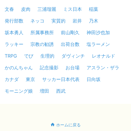
文春
皮肉
三浦瑠麗
ミス日本
稲葉
発行部数
ネッコ
実質的
岩井
乃木
坂本勇人
所属事務所
前山剛久
神田沙也加
ラッキー
宗教の勧誘
出荷台数
塩ラーメン
TRPG
でび
生理的
ダヴィンチ
レオナルド
かのんちゃん
記念撮影
お台場
アスラン・ザラ
カナダ
東京
サッカー日本代表
日向坂
モーニング娘
増田
西武
ホームに戻る