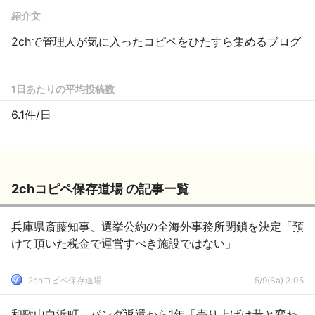
紹介文
2chで管理人が気に入ったコピペをひたすら集めるブログ
1日あたりの平均投稿数
6.1件/日
2chコピペ保存道場 の記事一覧
兵庫県斎藤知事、選挙公約の全海外事務所閉鎖を決定「預
けて頂いた税金で運営すべき施設ではない」
2chコピペ保存道場
5/9(Sa) 3:05
和歌山白浜町、パンダ返還から1年「売り上げは昔と変わ