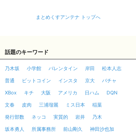
まとめくすアンテナ トップへ
話題のキーワード
乃木坂
小学館
バレンタイン
岸田
松本人志
普通
ビットコイン
インスタ
京大
バチャ
XBox
キチ
大阪
アメリカ
日ハム
DQN
文春
皮肉
三浦瑠麗
ミス日本
稲葉
発行部数
ネッコ
実質的
岩井
乃木
坂本勇人
所属事務所
前山剛久
神田沙也加