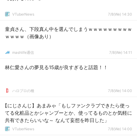
VTuberNews
7/8(We) 14:30
童貞さん、下段真ん中を選んでしまうｗｗｗｗｗｗｗｗｗ
ｗｗｗｗ（画像あり）
mashlife通信
7/8(We) 14:11
林仁愛さんの夢見る15歳が良すぎると話題！！
ハロプロの種
7/8(We) 14:00
【にじさんじ】あまみゃ「もしファンクラブできたら使っ
てる化粧品とかシャンプーとか、使ってるものとか気軽に
共有できたらいいな～ なんて妄想を昨日した」
VTuberNews
7/8(We) 14:00