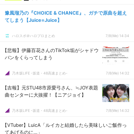
豫風瑠乃の『CHOICE & CHANCE』、ガチで原曲を超え
てしまう【Juice=Juice】
ハロスポ＠ハロプロまとめ
7/8(We) 14:34
【悲報】伊藤百花さんのTikTok垢がシャドウ
バンをくらってしまう
乃木坂LIFE -坂道・48高速まとめ-
7/8(We) 14:32
【吉報】元STU48市原愛弓さん、≒JOY表題
曲センターに大抜擢！【ニアジョイ】
乃木坂LIFE -坂道・48高速まとめ-
7/8(We) 14:32
【VTuber】LuicA「ルイカと結婚したら美味しいご飯作っ
てあげるのに…」