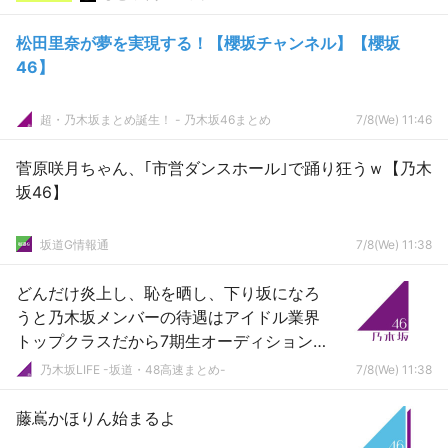
松田里奈が夢を実現する！【櫻坂チャンネル】【櫻坂
46】
超・乃木坂まとめ誕生！ - 乃木坂46まとめ
7/8(We) 11:46
菅原咲月ちゃん、｢市営ダンスホール｣で踊り狂うｗ【乃木
坂46】
坂道G情報通
7/8(We) 11:38
どんだけ炎上し、恥を晒し、下り坂になろ
うと乃木坂メンバーの待遇はアイドル業界
トップクラスだから7期生オーディションに
は影響ないよな？
乃木坂LIFE -坂道・48高速まとめ-
7/8(We) 11:38
藤嶌かほりん始まるよ