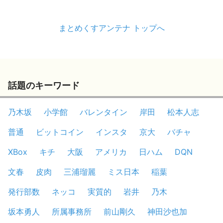
まとめくすアンテナ トップへ
話題のキーワード
乃木坂
小学館
バレンタイン
岸田
松本人志
普通
ビットコイン
インスタ
京大
バチャ
XBox
キチ
大阪
アメリカ
日ハム
DQN
文春
皮肉
三浦瑠麗
ミス日本
稲葉
発行部数
ネッコ
実質的
岩井
乃木
坂本勇人
所属事務所
前山剛久
神田沙也加