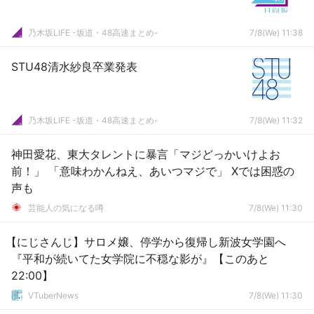
乃木坂LIFE -坂道・48高速まとめ-
7/8(We) 11:38
STU48清水紗良卒業発表
乃木坂LIFE -坂道・48高速まとめ-
7/8(We) 11:32
神田愛花、東大タレントに暴言「マジどっかいけよお
前！」 「意味わかんねえ、あいつマジで」 Xでは困惑の
声も
芸能人の気になる噂
7/8(We) 11:30
【にじさんじ】サロメ嬢、停学から復帰し新波女学園へ
『平和が続いてた女学院に不穏な影が』【このあと
22:00】
VTuberNews
7/8(We) 11:30