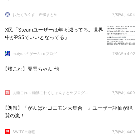
おたくみくす 声優まとめ
7/8(We) 4:04
X民「Steamユーザーは年々減ってる。世界
中がPS5でいいとなってる」
mutyunのゲーム+αブログ
7/8(We) 4:02
【艦これ】夏雲ちゃん 他
あ艦これ ～艦隊これくしょんまとめブログ～
7/8(We) 4:00
【朗報】『がんばれゴエモン大集合！』ユーザー評価が絶
賛の嵐！
SWITCH速報
7/8(We) 4:00