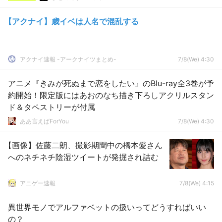
【アクナイ】歳イベは人名で混乱する
アクナイ速報 -アークナイツまとめ-
7/8(We) 4:30
アニメ『きみが死ぬまで恋をしたい』のBlu-ray全3巻が予
約開始！限定版にはあおのなち描き下ろしアクリルスタン
ド＆タペストリーが付属
ああ言えばForYou
7/8(We) 4:30
【画像】佐藤二朗、撮影期間中の橋本愛さん
へのネチネチ陰湿ツイートが発掘され詰む
アニゲー速報
7/8(We) 4:15
異世界モノでアルファベットの扱いってどうすればいい
の？