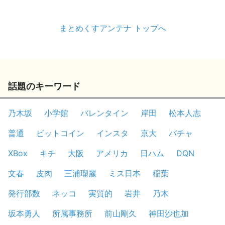
まとめくすアンテナ トップへ
話題のキーワード
乃木坂
小学館
バレンタイン
岸田
松本人志
普通
ビットコイン
インスタ
京大
バチャ
XBox
キチ
大阪
アメリカ
日ハム
DQN
文春
皮肉
三浦瑠麗
ミス日本
稲葉
発行部数
ネッコ
実質的
岩井
乃木
坂本勇人
所属事務所
前山剛久
神田沙也加