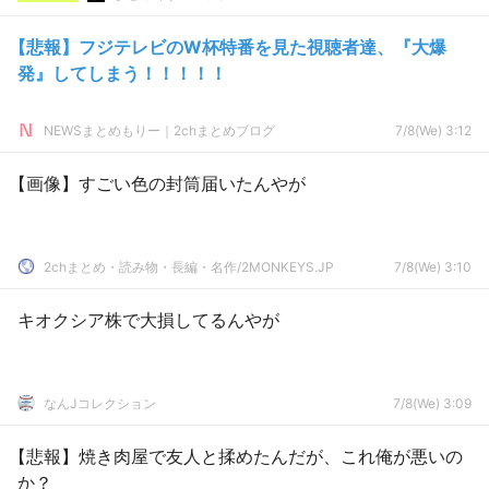
【悲報】フジテレビのW杯特番を見た視聴者達、『大爆
発』してしまう！！！！！
NEWSまとめもりー｜2chまとめブログ
7/8(We) 3:12
【画像】すごい色の封筒届いたんやが
2chまとめ・読み物・長編・名作/2MONKEYS.JP
7/8(We) 3:10
キオクシア株で大損してるんやが
なんJコレクション
7/8(We) 3:09
【悲報】焼き肉屋で友人と揉めたんだが、これ俺が悪いの
か？