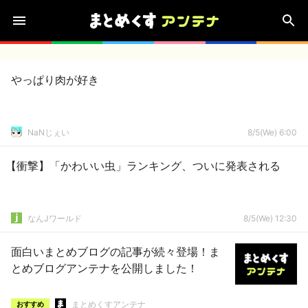
やっぱり肉が好き
NaNじぇい
8/5(We) 6:00
【衝撃】「かわいい虫」ランキング、ついに発表される
なんJワールド
8/5(We) 12:30
面白いまとめブログの記事が続々登場！ま
とめブログアンテナを公開しました！
まとめくすアンテナ
おすすめ