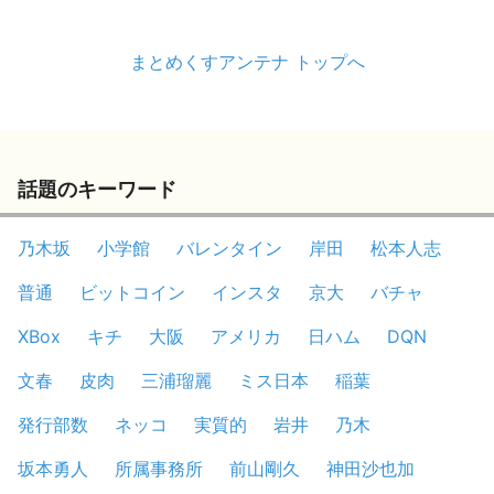
まとめくすアンテナ トップへ
話題のキーワード
乃木坂
小学館
バレンタイン
岸田
松本人志
普通
ビットコイン
インスタ
京大
バチャ
XBox
キチ
大阪
アメリカ
日ハム
DQN
文春
皮肉
三浦瑠麗
ミス日本
稲葉
発行部数
ネッコ
実質的
岩井
乃木
坂本勇人
所属事務所
前山剛久
神田沙也加