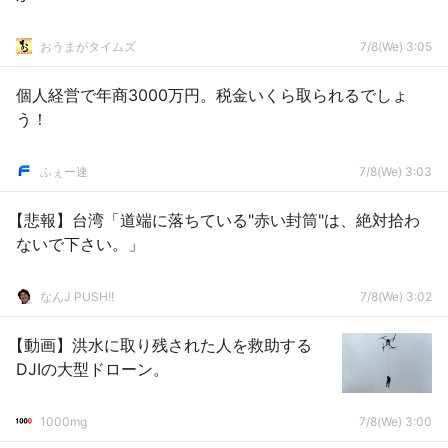
おうまがタイムズ
7/8(We) 3:05
個人経営で年商3000万円。税金いくら取られるでしょ
う！
ふぇー速
7/8(We) 3:03
【悲報】台湾「道端に落ちている"赤い封筒"は、絶対拾わ
ないで下さい。」
なんJ PUSH!!
7/8(We) 3:02
【動画】洪水に取り残された人を救助する
DJIの大型ドローン。
1000mg
7/8(We) 3:00