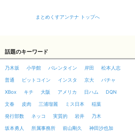
まとめくすアンテナ トップへ
話題のキーワード
乃木坂
小学館
バレンタイン
岸田
松本人志
普通
ビットコイン
インスタ
京大
バチャ
XBox
キチ
大阪
アメリカ
日ハム
DQN
文春
皮肉
三浦瑠麗
ミス日本
稲葉
発行部数
ネッコ
実質的
岩井
乃木
坂本勇人
所属事務所
前山剛久
神田沙也加