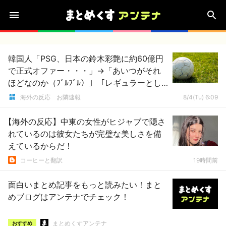
韓国人「PSG、日本の鈴木彩艶に約60億円
で正式オファー・・・」→「あいつがそれ
ほどなのか（ﾌﾞﾙﾌﾞﾙ）」「レギュラーとし
て出れるとは思わないけど、それでもやっ
海外の反応 お隣速報
8/4(Tu) 6:09
ぱり羨ましいね」
【海外の反応】中東の女性がヒジャブで隠さ
れているのは彼女たちが完璧な美しさを備
えているからだ！
コーヒーと翻訳
19時間前
面白いまとめ記事をもっと読みたい！まと
めブログはアンテナでチェック！
まとめくすアンテナ
おすすめ