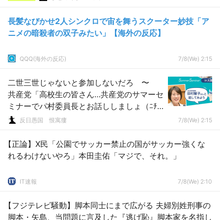
長髪なびかせ2人シンクロで宙を舞うスクーター妙技「ア
ニメの暗殺者の双子みたい」【海外の反応】
QQQ(海外の反応)
7/8(We) 2:15
二世三世じゃないと参加しないだろ 〜
共産党「高校生の皆さん…共産党のサマーセ
ミナーでパ村委員長とお話ししましょ（ﾆﾁｬ
ｧｧｱｱ）」
反日愚国 恨寓瘻
7/8(We) 2:15
【正論】X民「公園でサッカー禁止の国がサッカー強くな
れるわけないやろ」本田圭佑「マジで、それ。」
IT速報
7/8(We) 2:10
【フジテレビ騒動】脚本同士にまで広がる 夫婦別姓刑事の
脚本・矢島、当問題に言及した『逃げ恥』脚本家を名指し