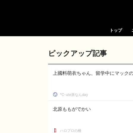
トップ
ピックアップ記事
上國料萌衣ちゃん、留学中にマック
℃-ute派なんday
北原ももがでかい
ハロプロの種