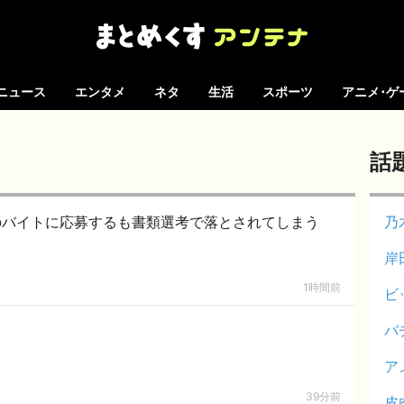
ニュース
エンタメ
ネタ
生活
スポーツ
アニメ･ゲ
話
のバイトに応募するも書類選考で落とされてしまう
乃
岸
1時間前
ビ
バ
ア
39分前
皮