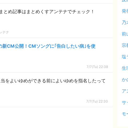
発
まとめ記事はまとめくすアンテナでチェック！
乃
ンテナ
前
宗
｣の新CM公開！CMソングに｢告白したい病｣を使
塩
7/7(Tu) 22:38
生
か
担当をよいゆめができる前によいゆめを指名したって
ア
7/7(Tu) 22:30
サ
モ