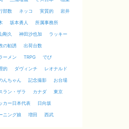
行部数
ネッコ
実質的
岩井
木
坂本勇人
所属事務所
山剛久
神田沙也加
ラッキー
教の勧誘
出荷台数
ラーメン
TRPG
でび
理的
ダヴィンチ
レオナルド
のんちゃん
記念撮影
お台場
スラン・ザラ
カナダ
東京
ッカー日本代表
日向坂
ーニング娘
増田
西武