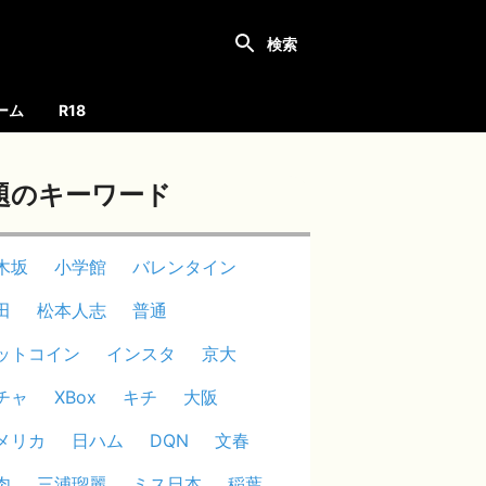
ーム
R18
題のキーワード
木坂
小学館
バレンタイン
田
松本人志
普通
ットコイン
インスタ
京大
チャ
XBox
キチ
大阪
メリカ
日ハム
DQN
文春
肉
三浦瑠麗
ミス日本
稲葉