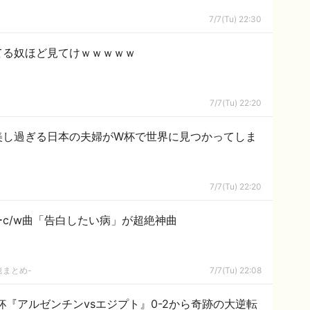
7/7(Tu) 22:30
てる奴ほど見てけｗｗｗｗｗ
7/7(Tu) 22:20
美し過ぎる日本の夫婦がW杯で世界に見つかってしま
7/7(Tu) 22:20
c/w曲「告白したい病」が超絶神曲
速まとめ-
7/7(Tu) 22:08
『アルゼンチンvsエジプト』0-2から奇跡の大逆転