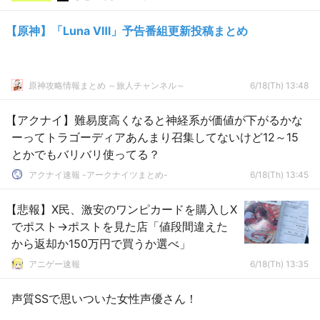
【原神】「Luna Ⅷ」予告番組更新投稿まとめ
原神攻略情報まとめ ～旅人チャンネル～
6/18(Th) 13:48
【アクナイ】難易度高くなると神経系が価値が下がるかな
ーってトラゴーディアあんまり召集してないけど12～15
とかでもバリバリ使ってる？
アクナイ速報 -アークナイツまとめ-
6/18(Th) 13:45
【悲報】X民、激安のワンピカードを購入しX
でポスト→ポストを見た店「値段間違えた
から返却か150万円で買うか選べ」
アニゲー速報
6/18(Th) 13:35
声質SSで思いついた女性声優さん！