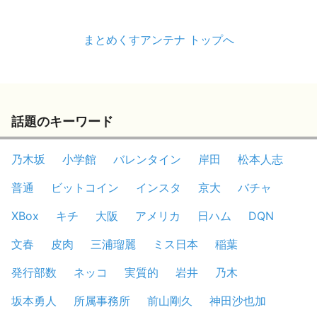
まとめくすアンテナ トップへ
話題のキーワード
乃木坂
小学館
バレンタイン
岸田
松本人志
普通
ビットコイン
インスタ
京大
バチャ
XBox
キチ
大阪
アメリカ
日ハム
DQN
文春
皮肉
三浦瑠麗
ミス日本
稲葉
発行部数
ネッコ
実質的
岩井
乃木
坂本勇人
所属事務所
前山剛久
神田沙也加