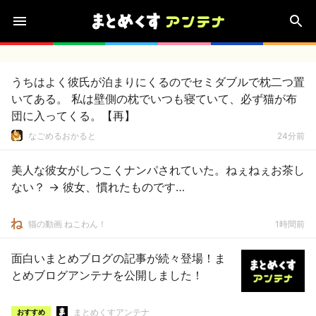
うちはよく彼氏が泊まりにくるのでセミダブルで枕二つ置
いてある。 私は壁側の枕でいつも寝ていて、必ず猫が布
団に入ってくる。【再】
なごめるおかると
24分前
美人な彼女がしつこくナンパされていた。ねぇねぇお茶し
ない？ → 彼女、慣れたものです…
猫の動画 ねこわん！
1時間前
面白いまとめブログの記事が続々登場！ま
とめブログアンテナを公開しました！
まとめくすアンテナ
おすすめ