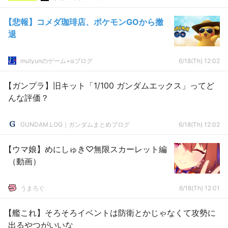
【悲報】コメダ珈琲店、ポケモンGOから撤
退
mutyunのゲーム+αブログ
6/18(Th) 12:02
【ガンプラ】旧キット「1/100 ガンダムエックス」ってど
んな評価？
GUNDAM.LOG｜ガンダムまとめブログ
6/18(Th) 12:02
【ウマ娘】めにしゅき♡無限スカーレット編
（動画）
うまろぐ
6/18(Th) 12:01
【艦これ】そろそろイベントは防衛とかじゃなくて攻勢に
出るやつがいいな