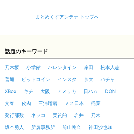
まとめくすアンテナ トップへ
話題のキーワード
乃木坂
小学館
バレンタイン
岸田
松本人志
普通
ビットコイン
インスタ
京大
バチャ
XBox
キチ
大阪
アメリカ
日ハム
DQN
文春
皮肉
三浦瑠麗
ミス日本
稲葉
発行部数
ネッコ
実質的
岩井
乃木
坂本勇人
所属事務所
前山剛久
神田沙也加