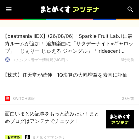
【beatmania IIDX】(26/08/06)「Sparkle Fruit Lab.｣に最
終ルームが追加！ 追加楽曲に「サタデーナイト⭐︎ギャロッ
プ」「じぇりー じゅえる ジャングル」「Iridescent
Memories」が登場！！
エムジフ～音ゲー情報局(MGIF)～
6時間前
【株式】任天堂が続伸 1Q決算の大幅増益を素直に評価
SWITCH速報
38分前
面白いまとめ記事をもっと読みたい！まと
めブログはアンテナでチェック！
まとめくすアンテナ
おすすめ