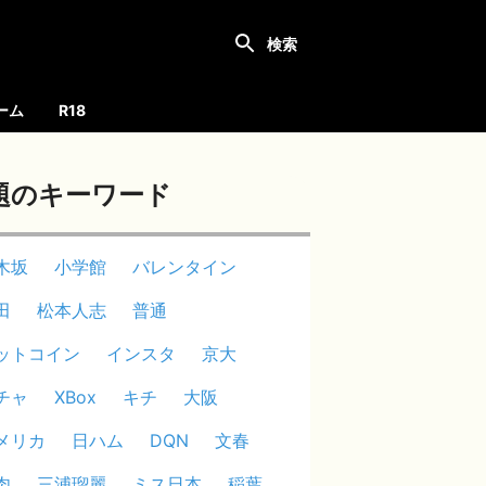
ーム
R18
題のキーワード
木坂
小学館
バレンタイン
田
松本人志
普通
ットコイン
インスタ
京大
チャ
XBox
キチ
大阪
メリカ
日ハム
DQN
文春
肉
三浦瑠麗
ミス日本
稲葉