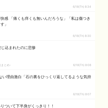
6/18(Th) 8:34
「私は傷つき
ます」
6/18(Th) 8:30
捩じ込まれたのに悲惨
速まとめ-
6/18(Th) 8:08
見ない理由激白「石の裏をひっくり返してるような気持
6/18(Th) 8:07
わりついて下半身がくっきり！！