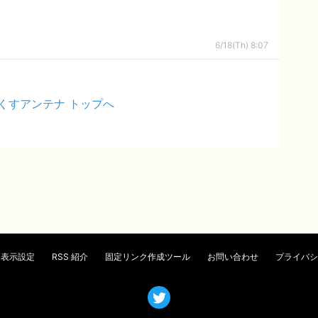
6/18(Th) 8:07
くすアンテナ トップへ
表示設定
RSS 紹介
固定リンク作成ツール
お問い合わせ
プライバシ