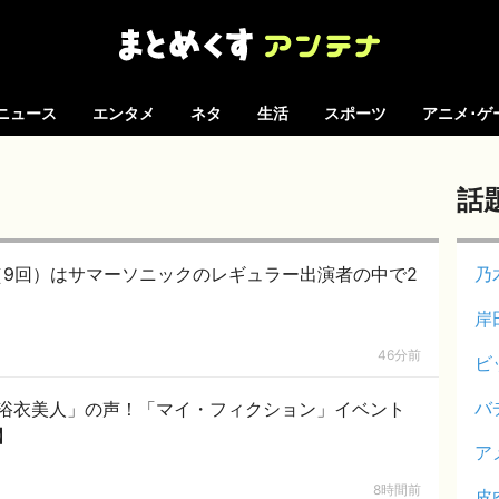
ニュース
エンタメ
ネタ
生活
スポーツ
アニメ･ゲ
話
AL（9回）はサマーソニックのレギュラー出演者の中で2
乃
岸
46分前
ビ
バ
浴衣美人」の声！「マイ・フィクション」イベント
】
ア
8時間前
皮