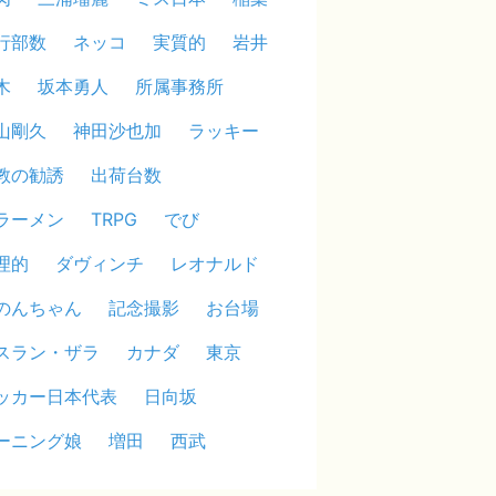
行部数
ネッコ
実質的
岩井
木
坂本勇人
所属事務所
山剛久
神田沙也加
ラッキー
教の勧誘
出荷台数
ラーメン
TRPG
でび
理的
ダヴィンチ
レオナルド
のんちゃん
記念撮影
お台場
スラン・ザラ
カナダ
東京
ッカー日本代表
日向坂
ーニング娘
増田
西武