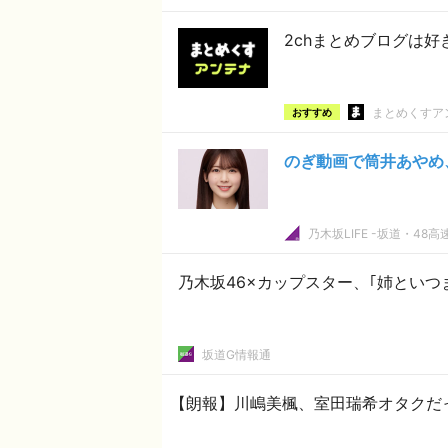
2chまとめブログは
まとめくすア
おすすめ
のぎ動画で筒井あやめ
乃木坂LIFE -坂道・48高
乃木坂46×カップスター、｢姉といつまで
坂道G情報通
【朗報】川嶋美楓、室田瑞希オタクだ