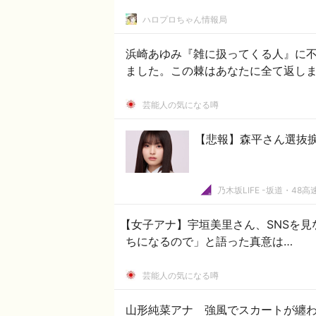
ハロプロちゃん情報局
浜崎あゆみ『雑に扱ってくる人』に不快感 「痛くも痒くも無いんだろうな」
ました。この棘はあなたに全て返し
芸能人の気になる噂
【悲報】森平さん選抜
乃木坂LIFE -坂道・48高
【女子アナ】宇垣美里さん、SNSを
ちになるので」と語った真意は…
芸能人の気になる噂
山形純菜アナ 強風でスカートが纏