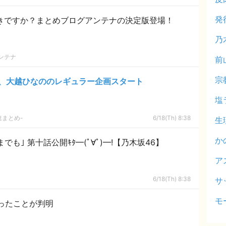
発
好きですか？まとめブログアンテナの決定版登場！
乃
ンテナ
前
宗
、大越ひなののレギュラー企画スタート
塩
速まとめ-
6/18(Th) 8:38
生
か
も｣ 第十話公開ｷﾀ━(ﾟ∀ﾟ)━!【乃木坂46】
ア
6/18(Th) 8:38
サ
モ
ったことが判明