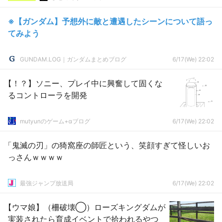
※【ガンダム】予想外に敵と遭遇したシーンについて語っ
てみよう
GUNDAM.LOG｜ガンダムまとめブログ
6/17(We) 22:02
【！？】ソニー、プレイ中に興奮して固くな
るコントローラを開発
mutyunのゲーム+αブログ
6/17(We) 22:02
「鬼滅の刃」の猗窩座の師匠という、笑顔すぎて怪しいお
っさんｗｗｗｗ
最強ジャンプ放送局
6/17(We) 22:02
【ウマ娘】（柵破壊◯）ローズキングダムが
実装されたら育成イベントで拾われるやつ