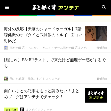
海外の反応【天幕のジャードゥーガル】7話
穏健派のオゴタイと武闘派のトルイ…面白い
対比だ
海外の反応 – あにかい | アニメ・ゲーム海外の反応まとめ
6時間前
【艦これ】E3-1甲ラストまで来たけど無理ゲー感がするで
ち
艦これ速報 艦隊これくしょんまとめ
1時間前
面白いまとめ記事をもっと読みたい！まと
めブログはアンテナでチェック！
まとめくすアンテナ
おすすめ