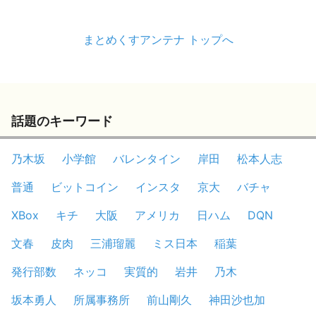
まとめくすアンテナ トップへ
話題のキーワード
乃木坂
小学館
バレンタイン
岸田
松本人志
普通
ビットコイン
インスタ
京大
バチャ
XBox
キチ
大阪
アメリカ
日ハム
DQN
文春
皮肉
三浦瑠麗
ミス日本
稲葉
発行部数
ネッコ
実質的
岩井
乃木
坂本勇人
所属事務所
前山剛久
神田沙也加