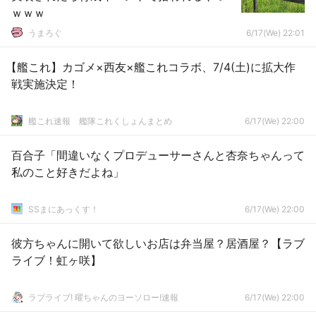
ｗｗｗ
うまろぐ
6/17(We) 22:01
【艦これ】カゴメ×西友×艦これコラボ、7/4(土)に拡大作
戦実施決定！
艦これ速報 艦隊これくしょんまとめ
6/17(We) 22:00
百合子「間違いなくプロデューサーさんと杏奈ちゃんって
私のこと好きだよね」
SSまにあっくす！
6/17(We) 22:00
彼方ちゃんに開いて欲しいお店は弁当屋？居酒屋？【ラブ
ライブ！虹ヶ咲】
ラブライブ! 曜ちゃんのヨーソロー!速報
6/17(We) 22:00