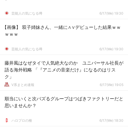
芸能人の気になる噂
6/17(We) 19:30
【画像】 双子姉妹さん、一緒に∧∨デビューした結果ｗｗ
ｗｗｗ
芸能人の気になる噂
6/17(We) 19:30
藤井風はなぜタイで人気絶大なのか ユニバーサル社長が
語る海外戦略 「『アニメの音楽だけ』になるのはリス
ク」
V系まとめ速報
6/17(We) 19:05
順当にいくと次バズるグループはつばきファクトリーだと
思いませんか？
ハロプロの種
6/17(We) 18:30