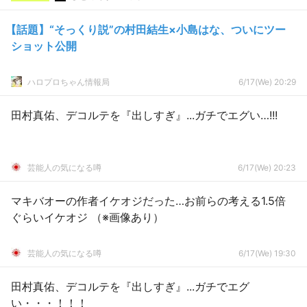
【話題】“そっくり説”の村田結生×小島はな、ついにツー
ショット公開
ハロプロちゃん情報局
6/17(We) 20:29
田村真佑、デコルテを『出しすぎ』...ガチでエグい…!!!
芸能人の気になる噂
6/17(We) 20:23
マキバオーの作者イケオジだった…お前らの考える1.5倍
ぐらいイケオジ （※画像あり）
芸能人の気になる噂
6/17(We) 19:30
田村真佑、デコルテを『出しすぎ』...ガチでエグ
い・・・！！！