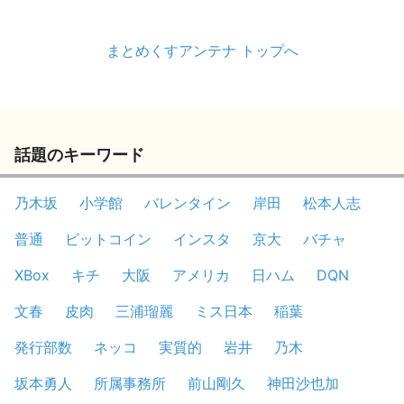
まとめくすアンテナ トップへ
話題のキーワード
乃木坂
小学館
バレンタイン
岸田
松本人志
普通
ビットコイン
インスタ
京大
バチャ
XBox
キチ
大阪
アメリカ
日ハム
DQN
文春
皮肉
三浦瑠麗
ミス日本
稲葉
発行部数
ネッコ
実質的
岩井
乃木
坂本勇人
所属事務所
前山剛久
神田沙也加