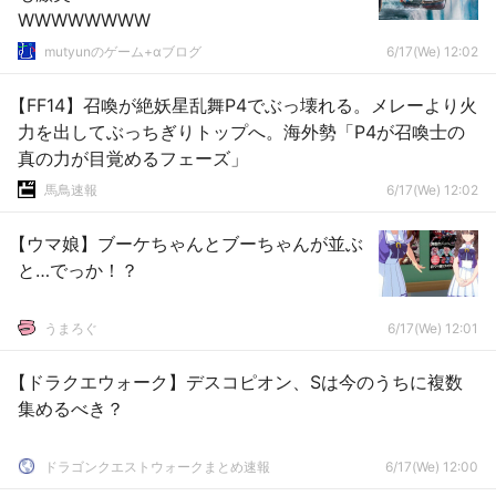
WWWWWWWW
mutyunのゲーム+αブログ
6/17(We) 12:02
【FF14】召喚が絶妖星乱舞P4でぶっ壊れる。メレーより火
力を出してぶっちぎりトップへ。海外勢「P4が召喚士の
真の力が目覚めるフェーズ」
馬鳥速報
6/17(We) 12:02
【ウマ娘】ブーケちゃんとブーちゃんが並ぶ
と…でっか！？
うまろぐ
6/17(We) 12:01
【ドラクエウォーク】デスコピオン、Sは今のうちに複数
集めるべき？
ドラゴンクエストウォークまとめ速報
6/17(We) 12:00