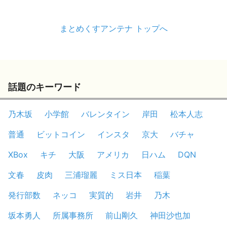
まとめくすアンテナ トップへ
話題のキーワード
乃木坂
小学館
バレンタイン
岸田
松本人志
普通
ビットコイン
インスタ
京大
バチャ
XBox
キチ
大阪
アメリカ
日ハム
DQN
文春
皮肉
三浦瑠麗
ミス日本
稲葉
発行部数
ネッコ
実質的
岩井
乃木
坂本勇人
所属事務所
前山剛久
神田沙也加