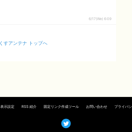
6/17(We) 6:09
くすアンテナ トップへ
表示設定
RSS 紹介
固定リンク作成ツール
お問い合わせ
プライバシ