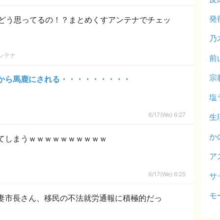
発
どう思ってるの！？まとめくすアンテナでチェッ
乃
ンテナ
前
宗
から馬鹿にされる・・・・・・・・・
塩
6/17(We) 6:27
生
か
てしまうｗｗｗｗｗｗｗｗｗｗ
ア
6/17(We) 6:25
サ
モ
妻市長さん、移民の不法就労通報に積極的だっ