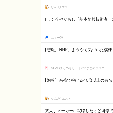
なんJクエスト
Fラン卒やがもし「基本情報技術者」
ふぇー速
【悲報】NHK、ようやく気づいた模
NEWSまとめもりー｜2chまとめブログ
【朗報】余裕で抱ける40歳以上の有
なんJクエスト
某大手メーカーに就職したけど研修