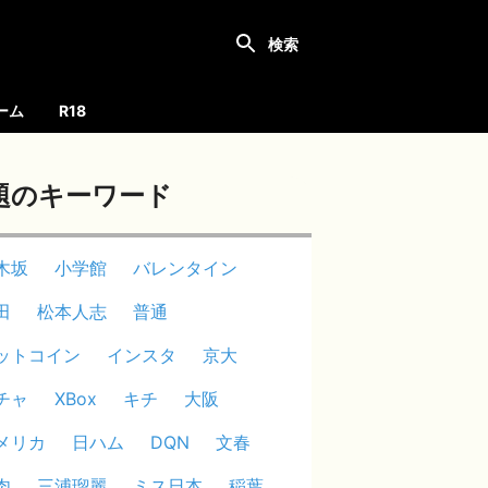
ーム
R18
題のキーワード
木坂
小学館
バレンタイン
田
松本人志
普通
ットコイン
インスタ
京大
チャ
XBox
キチ
大阪
メリカ
日ハム
DQN
文春
肉
三浦瑠麗
ミス日本
稲葉