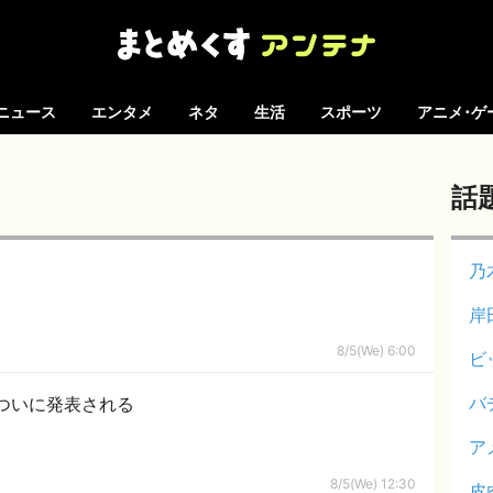
ニュース
エンタメ
ネタ
生活
スポーツ
アニメ･ゲ
話
乃
岸
8/5(We) 6:00
ビ
バ
ついに発表される
ア
8/5(We) 12:30
皮