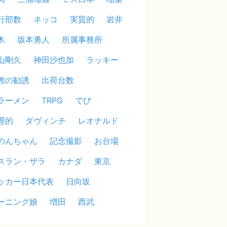
行部数
ネッコ
実質的
岩井
木
坂本勇人
所属事務所
山剛久
神田沙也加
ラッキー
教の勧誘
出荷台数
ラーメン
TRPG
でび
理的
ダヴィンチ
レオナルド
のんちゃん
記念撮影
お台場
スラン・ザラ
カナダ
東京
ッカー日本代表
日向坂
ーニング娘
増田
西武