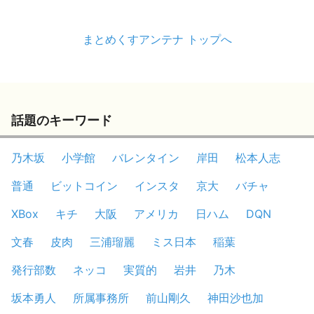
まとめくすアンテナ トップへ
話題のキーワード
乃木坂
小学館
バレンタイン
岸田
松本人志
普通
ビットコイン
インスタ
京大
バチャ
XBox
キチ
大阪
アメリカ
日ハム
DQN
文春
皮肉
三浦瑠麗
ミス日本
稲葉
発行部数
ネッコ
実質的
岩井
乃木
坂本勇人
所属事務所
前山剛久
神田沙也加