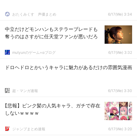
おたくみくす 声優まとめ
6/17(We) 3:34
中立だけどモンハンもステラーブレードも
奪うのはさすがに任天堂ファンが悪いだろ
mutyunのゲーム+αブログ
6/17(We) 3:32
ドロヘドロとかいうキャラに魅力があるだけの雰囲気漫画
超・マンガ速報
6/17(We) 3:30
【悲報】ピンク髪の人気キャラ、ガチで存在
しないｗｗｗｗ
ジャンプまとめ速報
6/17(We) 3:20