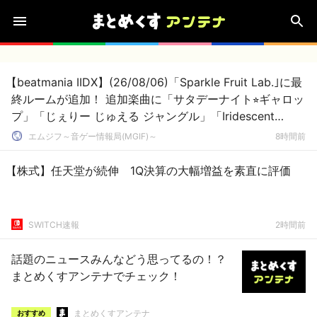
【beatmania IIDX】(26/08/06)「Sparkle Fruit Lab.｣に最
終ルームが追加！ 追加楽曲に「サタデーナイト⭐︎ギャロッ
プ」「じぇりー じゅえる ジャングル」「Iridescent
Memories」が登場！！
エムジフ～音ゲー情報局(MGIF)～
8時間前
【株式】任天堂が続伸 1Q決算の大幅増益を素直に評価
SWITCH速報
2時間前
話題のニュースみんなどう思ってるの！？
まとめくすアンテナでチェック！
まとめくすアンテナ
おすすめ