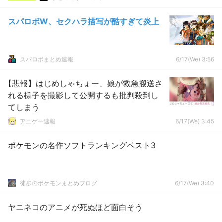
スパロボW、セクハラ描写が酷すぎて炎上
スパロボまとめ速報
6/17(We) 3:56
【悲報】はじめしゃちょー、娘が救急搬送さ
れる様子を撮影して公開するも批判殺到し
てしまう
アニゲー速報
6/17(We) 3:45
ポケモンの名作ソフトランキングベスト3
徒歩のポケモンまとめブログ
6/17(We) 3:40
ヤニネコのアニメが死ぬほど面白そう