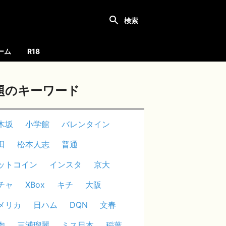
ーム
R18
題のキーワード
木坂
小学館
バレンタイン
田
松本人志
普通
ットコイン
インスタ
京大
チャ
XBox
キチ
大阪
メリカ
日ハム
DQN
文春
肉
三浦瑠麗
ミス日本
稲葉