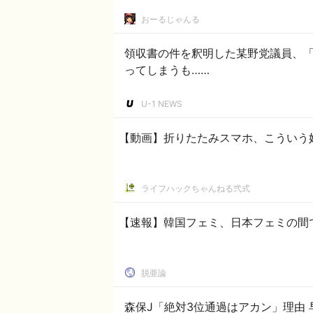
おーるじゃんる
領収書の件を釈明した某野党議員、
ってしまうも……
U-1 NEWS
【動画】折りたたみスマホ、こういう
ライフハックちゃんねる弐式
【速報】韓国フェミ、日本フェミの間で
脱亜論
森保J「絶対3位通過はアカン」理由