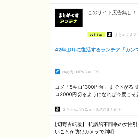
このサイト広告無し！
まとめくすア
おすすめ
42年ぶりに復活するランチア「ガン
ゆめ痛 -NEWS ALERT-
コメ「5キロ1300円台」まで下がる 史
ロ2000円切るようになれば今度こ
２ちゃんねるニュース超速まとめ＋
【辺野古転覆】 抗議船不同乗の女性
いことが防犯カメラで判明