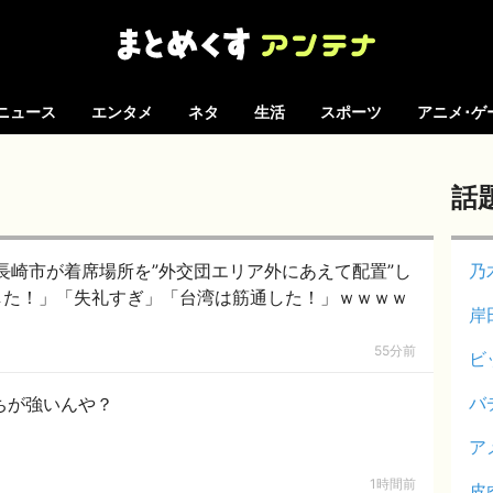
ニュース
エンタメ
ネタ
生活
スポーツ
アニメ･ゲ
話
長崎市が着席場所を”外交団エリア外にあえて配置”し
乃
指した！」「失礼すぎ」「台湾は筋通した！」ｗｗｗｗ
岸
55分前
ビ
バ
ちが強いんや？
ア
1時間前
皮