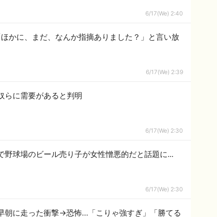
6/17(We) 2:40
「ほかに、まだ、なんか指摘ありました？」と言い放
6/17(We) 2:39
奴らに需要があると判明
6/17(We) 2:30
野球場のビール売り子が女性憎悪的だと話題に...
6/17(We) 2:30
 早朝に走った衝撃→恐怖…「こりゃ強すぎ」「勝てる