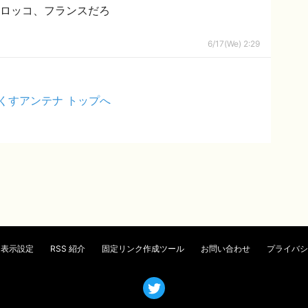
 | ブラジル、モロッコ、フランスだろ
6/17(We) 2:29
くすアンテナ トップへ
表示設定
RSS 紹介
固定リンク作成ツール
お問い合わせ
プライバシ