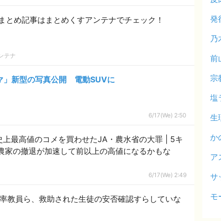
発
まとめ記事はまとめくすアンテナでチェック！
乃
ンテナ
前
宗
マ」新型の写真公開 電動SUVに
塩
6/17(We) 2:50
生
か
上最高値のコメを買わせたJA・農水省の大罪 | 5キ
そ農家の撤退が加速して前以上の高値になるかもな
ア
6/17(We) 2:49
サ
モ
引率教員ら、救助された生徒の安否確認すらしていな