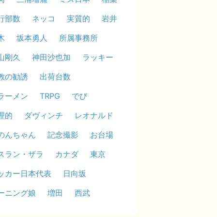
行部数
ネッコ
実質的
岩井
木
坂本勇人
所属事務所
山剛久
神田沙也加
ラッキー
教の勧誘
出荷台数
ラーメン
TRPG
でび
理的
ダヴィンチ
レオナルド
のんちゃん
記念撮影
お台場
スラン・ザラ
カナダ
東京
ッカー日本代表
日向坂
ーニング娘
増田
西武