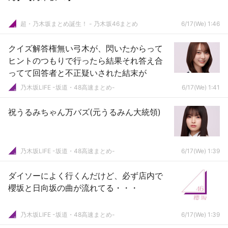
超・乃木坂まとめ誕生！ - 乃木坂46まとめ
6/17(We) 1:46
クイズ解答権無い弓木が、閃いたからって
ヒントのつもりで行ったら結果それ答え合
ってて回答者と不正疑いされた結末が
乃木坂LIFE -坂道・48高速まとめ-
6/17(We) 1:41
祝うるみちゃん万バズ(元うるみん大統領)
乃木坂LIFE -坂道・48高速まとめ-
6/17(We) 1:39
ダイソーによく行くんだけど、必ず店内で
櫻坂と日向坂の曲が流れてる・・・
乃木坂LIFE -坂道・48高速まとめ-
6/17(We) 1:39