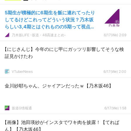
5期生が積極的に6期生を飯に連れてったり
してるけどこれってどういう状況？乃木坂
らしい3,4期とはぐれものの5期って視点で
見ると理解し易い？
乃木坂LIFE -坂道・48高速まとめ-
6/17(We) 2:09
【にじさんじ】今年のにじ甲にガッツリ影響してそうな検
証見かけたわ
VTuberNews
6/17(We) 2:00
金川紗耶ちゃん、ジャイアンだったｗ【乃木坂46】
坂道G情報通
6/17(We) 1:58
【画像】池田瑛紗がインスタでワキ肉を披露！【てれぱ
ん】【乃木坂46】