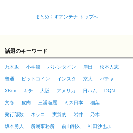
まとめくすアンテナ トップへ
話題のキーワード
乃木坂
小学館
バレンタイン
岸田
松本人志
普通
ビットコイン
インスタ
京大
バチャ
XBox
キチ
大阪
アメリカ
日ハム
DQN
文春
皮肉
三浦瑠麗
ミス日本
稲葉
発行部数
ネッコ
実質的
岩井
乃木
坂本勇人
所属事務所
前山剛久
神田沙也加