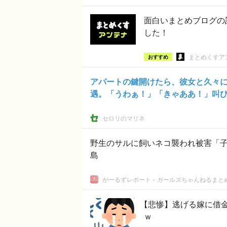
面白いまとめブログの
した！
まとめくすア
おすすめ
アパートの鍵開けたら、彼女と久々
遇。「うわぁ！」「きゃああ！」叫
セロリのマリネ
野生のサルに飼いネコ襲われ被害「子
島
がーるずレポート - ガールズちゃんねるまと
【悲惨】逃げる嫁に借
ｗ