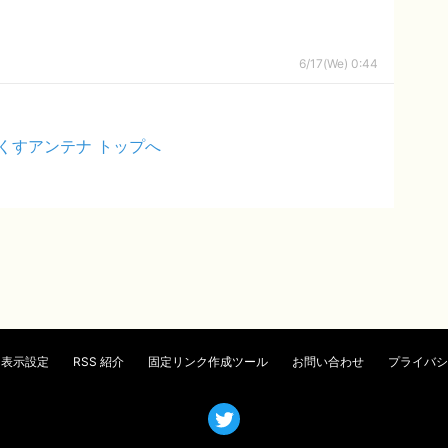
6/17(We) 0:44
くすアンテナ トップへ
表示設定
RSS 紹介
固定リンク作成ツール
お問い合わせ
プライバシ