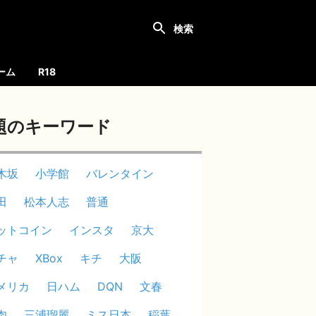
ーム
R18
題のキーワード
木坂
小学館
バレンタイン
田
松本人志
普通
ットコイン
インスタ
京大
チャ
XBox
キチ
大阪
メリカ
日ハム
DQN
文春
肉
三浦瑠麗
ミス日本
稲葉