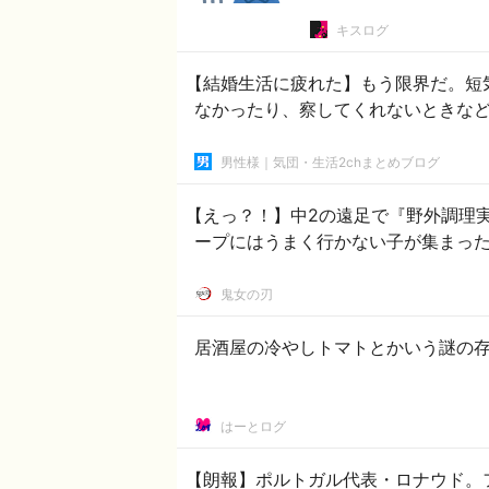
キスログ
【結婚生活に疲れた】もう限界だ。短
なかったり、察してくれないときな
男性様｜気団・生活2chまとめブログ
【えっ？！】中2の遠足で『野外調理
ープにはうまく行かない子が集まった
鬼女の刃
居酒屋の冷やしトマトとかいう謎の
はーとログ
【朗報】ポルトガル代表・ロナウド。