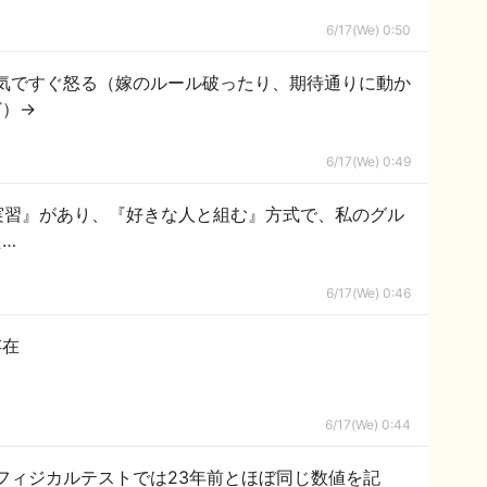
6/17(We) 0:50
気ですぐ怒る（嫁のルール破ったり、期待通りに動か
ど）→
6/17(We) 0:49
実習』があり、『好きな人と組む』方式で、私のグル
…
6/17(We) 0:46
存在
6/17(We) 0:44
フィジカルテストでは23年前とほぼ同じ数値を記