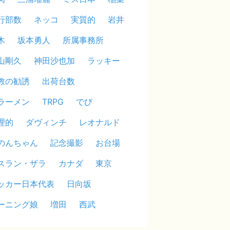
行部数
ネッコ
実質的
岩井
木
坂本勇人
所属事務所
山剛久
神田沙也加
ラッキー
教の勧誘
出荷台数
ラーメン
TRPG
でび
理的
ダヴィンチ
レオナルド
のんちゃん
記念撮影
お台場
スラン・ザラ
カナダ
東京
ッカー日本代表
日向坂
ーニング娘
増田
西武