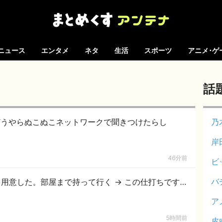
ニュース
エンタメ
ネタ
生活
スポーツ
アニメ･ゲ
話
乃
岸
46分前
ビ
バ
用意した。部屋まで持って行く → この仕打ちです…
ア
5時間前
皮