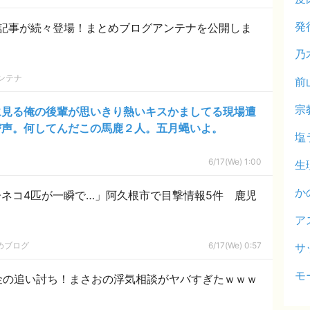
発
記事が続々登場！まとめブログアンテナを公開しま
乃
ンテナ
前
宗
に見る俺の後輩が思いきり熱いキスかましてる現場遭
び声。何してんだこの馬鹿２人。五月蝿いよ。
塩
6/17(We) 1:00
生
か
ネコ4匹が一瞬で…」阿久根市で目撃情報5件 鹿児
ア
めブログ
6/17(We) 0:57
サ
モ
金の追い討ち！まさおの浮気相談がヤバすぎたｗｗｗ