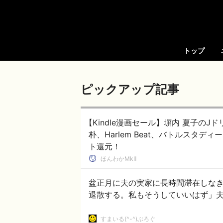
トップ
ピックアップ記事
【Kindle漫画セール】塀内 夏子の
朴、Harlem Beat、バトルスタ
ト還元！
ほんわかMkⅡ
盆正月に夫の実家に長時間滞在しな
退散する。私もそうしていいはず」
すまいる(^-^)ぶろぐ