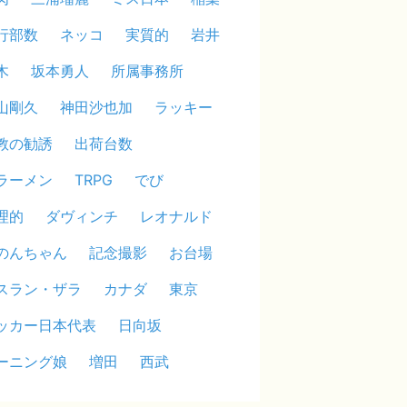
行部数
ネッコ
実質的
岩井
木
坂本勇人
所属事務所
山剛久
神田沙也加
ラッキー
教の勧誘
出荷台数
ラーメン
TRPG
でび
理的
ダヴィンチ
レオナルド
のんちゃん
記念撮影
お台場
スラン・ザラ
カナダ
東京
ッカー日本代表
日向坂
ーニング娘
増田
西武