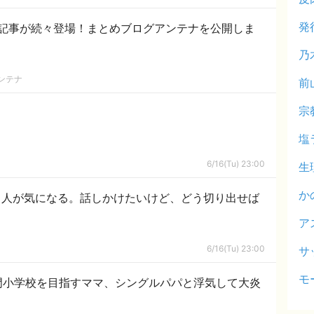
発
記事が続々登場！まとめブログアンテナを公開しま
乃
ンテナ
前
宗
塩
6/16(Tu) 23:00
生
か
る人が気になる。話しかけたいけど、どう切り出せば
。
ア
6/16(Tu) 23:00
サ
モ
門小学校を目指すママ、シングルパパと浮気して大炎