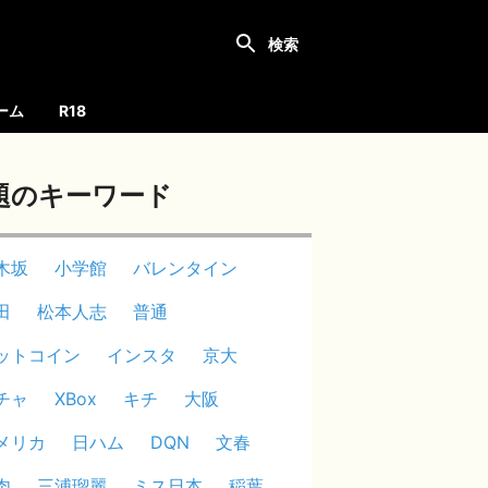
ーム
R18
題のキーワード
木坂
小学館
バレンタイン
田
松本人志
普通
ットコイン
インスタ
京大
チャ
XBox
キチ
大阪
メリカ
日ハム
DQN
文春
肉
三浦瑠麗
ミス日本
稲葉