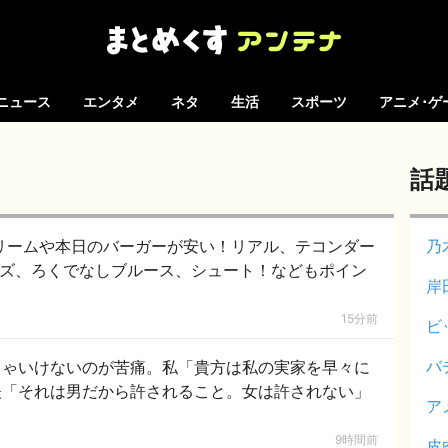
ニュース
エンタメ
ネタ
生活
スポーツ
アニメ･ゲ
話
Jドリームや本日のバーガーが安い！リアル、テコンダー
乃
ディーズ、ろくでなしブルース、シュート！などもポイン
岸
15分前
ビ
バ
きゃいけないのが苦痛。私「貴方は私の実家を早々に
夫「それは男だから許されること。女は許されない」
ア
9時間前
皮