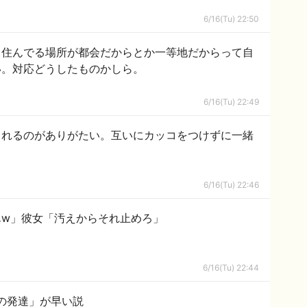
6/16(Tu) 22:50
、住んでる場所が都会だからとか一等地だからって自
い。対応どうしたものかしら。
6/16(Tu) 22:49
くれるのがありがたい。互いにカッコをつけずに一緒
6/16(Tu) 22:46
んw」彼女「汚えからそれ止めろ」
6/16(Tu) 22:44
の発達」が早い説