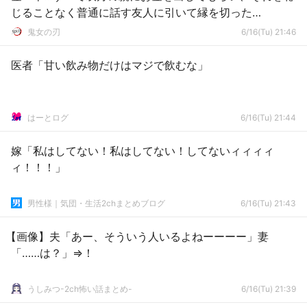
じることなく普通に話す友人に引いて縁を切った…
鬼女の刃
6/16(Tu) 21:46
医者「甘い飲み物だけはマジで飲むな」
はーとログ
6/16(Tu) 21:44
嫁「私はしてない！私はしてない！してないィィィィ
ィ！！！」
男性様｜気団・生活2chまとめブログ
6/16(Tu) 21:43
【画像】夫「あー、そういう人いるよねーーーー」妻
「……は？」⇒！
うしみつ-2ch怖い話まとめ-
6/16(Tu) 21:39