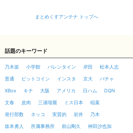
まとめくすアンテナ トップへ
話題のキーワード
乃木坂
小学館
バレンタイン
岸田
松本人志
普通
ビットコイン
インスタ
京大
バチャ
XBox
キチ
大阪
アメリカ
日ハム
DQN
文春
皮肉
三浦瑠麗
ミス日本
稲葉
発行部数
ネッコ
実質的
岩井
乃木
坂本勇人
所属事務所
前山剛久
神田沙也加