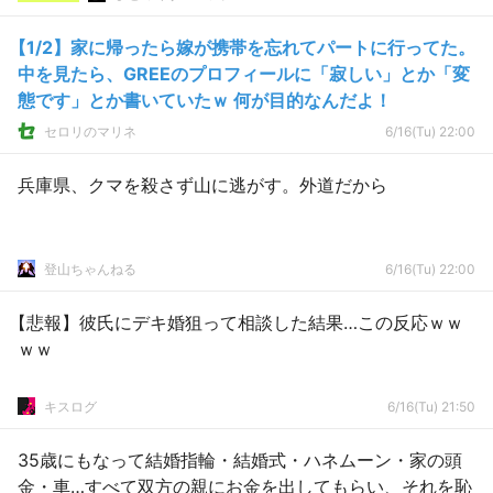
【1/2】家に帰ったら嫁が携帯を忘れてパートに行ってた。
中を見たら、GREEのプロフィールに「寂しい」とか「変
態です」とか書いていたｗ 何が目的なんだよ！
セロリのマリネ
6/16(Tu) 22:00
兵庫県、クマを殺さず山に逃がす。外道だから
登山ちゃんねる
6/16(Tu) 22:00
【悲報】彼氏にデキ婚狙って相談した結果…この反応ｗｗ
ｗｗ
キスログ
6/16(Tu) 21:50
35歳にもなって結婚指輪・結婚式・ハネムーン・家の頭
金・車…すべて双方の親にお金を出してもらい、それを恥