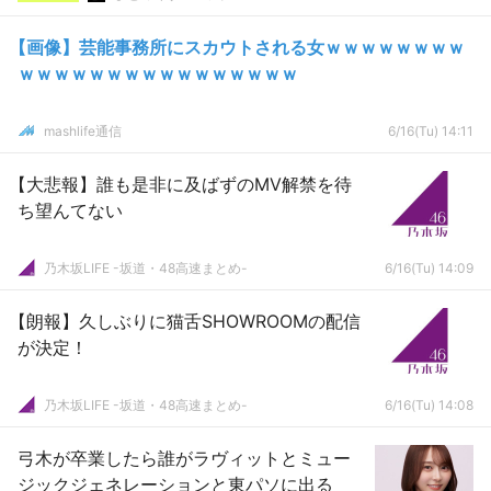
【画像】芸能事務所にスカウトされる女ｗｗｗｗｗｗｗｗ
ｗｗｗｗｗｗｗｗｗｗｗｗｗｗｗｗ
mashlife通信
6/16(Tu) 14:11
【大悲報】誰も是非に及ばずのMV解禁を待
ち望んてない
乃木坂LIFE -坂道・48高速まとめ-
6/16(Tu) 14:09
【朗報】久しぶりに猫舌SHOWROOMの配信
が決定！
乃木坂LIFE -坂道・48高速まとめ-
6/16(Tu) 14:08
弓木が卒業したら誰がラヴィットとミュー
ジックジェネレーションと東パソに出る