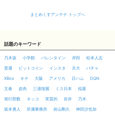
まとめくすアンテナ トップへ
話題のキーワード
乃木坂
小学館
バレンタイン
岸田
松本人志
普通
ビットコイン
インスタ
京大
バチャ
XBox
キチ
大阪
アメリカ
日ハム
DQN
文春
皮肉
三浦瑠麗
ミス日本
稲葉
発行部数
ネッコ
実質的
岩井
乃木
坂本勇人
所属事務所
前山剛久
神田沙也加