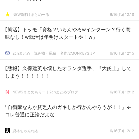
NEWSぽけまとめーる
6/16(Tu) 12:18
【就活】トッモ「資格？いらんやろwインターン？行く意
味なし！w就活は年明けスタートや！w」
2chまとめ・読み物・長編・名作/2MONKEYS.JP
6/16(Tu) 12:15
【悲報】久保建英を壊したオランダ選手、『大炎上』して
しまう！！！！！！
NEWSまとめもりー｜2chまとめブログ
6/16(Tu) 12:12
「自衛隊なんか貧乏人のガキしか行かんやろうが！！」←
コレ普通に正論だよな
資格ちゃんねる
6/16(Tu) 12:12