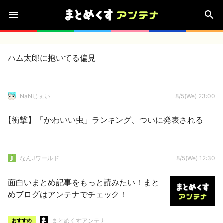
ハム太郎に抱いてる偏見
NaNじぇい
8/5(We) 23:00
【衝撃】「かわいい虫」ランキング、ついに発表される
なんJワールド
8/5(We) 12:30
面白いまとめ記事をもっと読みたい！まと
めブログはアンテナでチェック！
まとめくすアンテナ
おすすめ