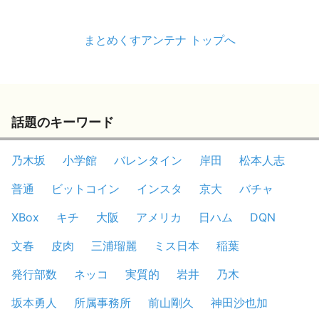
まとめくすアンテナ トップへ
話題のキーワード
乃木坂
小学館
バレンタイン
岸田
松本人志
普通
ビットコイン
インスタ
京大
バチャ
XBox
キチ
大阪
アメリカ
日ハム
DQN
文春
皮肉
三浦瑠麗
ミス日本
稲葉
発行部数
ネッコ
実質的
岩井
乃木
坂本勇人
所属事務所
前山剛久
神田沙也加