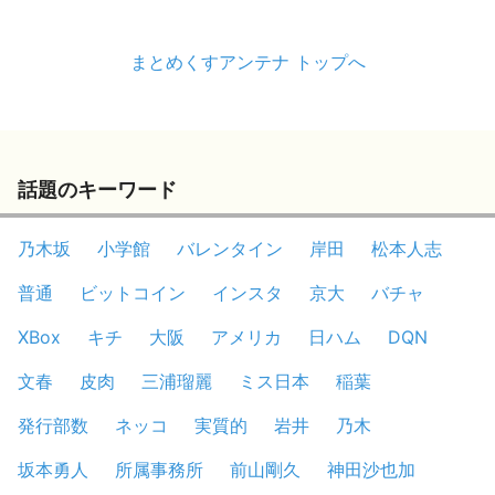
まとめくすアンテナ トップへ
話題のキーワード
乃木坂
小学館
バレンタイン
岸田
松本人志
普通
ビットコイン
インスタ
京大
バチャ
XBox
キチ
大阪
アメリカ
日ハム
DQN
文春
皮肉
三浦瑠麗
ミス日本
稲葉
発行部数
ネッコ
実質的
岩井
乃木
坂本勇人
所属事務所
前山剛久
神田沙也加