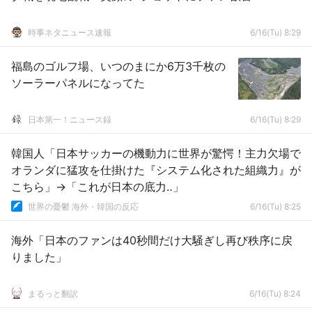
時事ネタニュース速報
6/16(Tu) 8:29
福島のゴルフ場、いつのまにか6万3千枚の
ソーラーパネルになってた
日本第一！ニュース録
6/16(Tu) 8:29
韓国人「日本サッカーの機動力に世界が驚愕！主力欠場で
オランダに猛攻を仕掛けた『システム化された組織力』が
こちら」→「これが日本の底力‥」
世界の憂鬱 海外・韓国の反応
6/16(Tu) 8:25
海外「日本のファンは40秒間だけ大騒ぎし再び秩序に戻
りました」
まるっと翻訳
6/16(Tu) 8:24