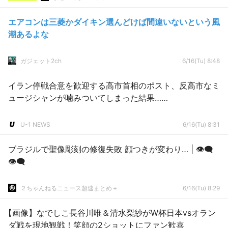
エアコンは三菱かダイキン選んどけば間違いないという風
潮あるよな
ガジェット2ch
6/16(Tu) 8:48
イラン停戦合意を歓迎する高市首相のポスト、反高市なミ
ュージシャンが噛みついてしまった結果……
U-1 NEWS
6/16(Tu) 8:31
ブラジルで聖像彫刻の修復失敗 顔つきが変わり… | 👁‍🗨
👁‍🗨
２ちゃんねるニュース超速まとめ＋
6/16(Tu) 8:29
【画像】なでしこ長谷川唯＆清水梨紗がW杯日本vsオラン
ダ戦を現地観戦！笑顔の2ショットにファン歓喜