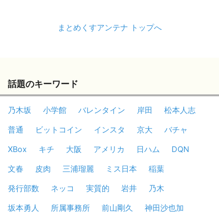
まとめくすアンテナ トップへ
話題のキーワード
乃木坂
小学館
バレンタイン
岸田
松本人志
普通
ビットコイン
インスタ
京大
バチャ
XBox
キチ
大阪
アメリカ
日ハム
DQN
文春
皮肉
三浦瑠麗
ミス日本
稲葉
発行部数
ネッコ
実質的
岩井
乃木
坂本勇人
所属事務所
前山剛久
神田沙也加