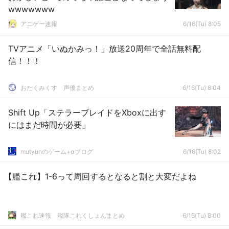
wwwwwww
アニゲー速報
6/16(Tu) 8:05
TVアニメ「いぬかみっ！」放送20周年で全話無料配
信！！！
おたくみくす 声優まとめ
6/16(Tu) 8:04
Shift Up「ステラーブレイドをXboxに出す
にはまだ時間が必要」
mutyunのゲーム+αブログ
6/16(Tu) 8:02
【艦これ】1-6って周回するとなると割と大変だよね
艦これ速報 艦隊これくしょんまとめ
6/16(Tu) 8:00