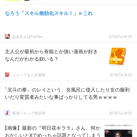
なろう「スキル無効化スキル！」←これ
ああ言えばForYou
6/16(Tu) 8:30
主人公が最初から有能とか強い漫画が好き
なんだがわかる奴いる？
ジャンプまとめ速報
6/16(Tu) 8:25
「北斗の拳」のレイという、女風呂に侵入したり女の服剥
いだり変質者みたいな事ばっかりしてる男ｗｗｗｗ
最強ジャンプ放送局
6/16(Tu) 8:05
【画像】最新の『明日花キララ』さん、何か
おかしいとXでめっちゃ話題となってしまう