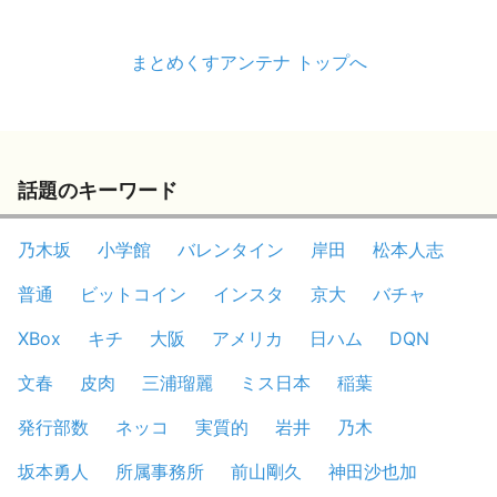
まとめくすアンテナ トップへ
話題のキーワード
乃木坂
小学館
バレンタイン
岸田
松本人志
普通
ビットコイン
インスタ
京大
バチャ
XBox
キチ
大阪
アメリカ
日ハム
DQN
文春
皮肉
三浦瑠麗
ミス日本
稲葉
発行部数
ネッコ
実質的
岩井
乃木
坂本勇人
所属事務所
前山剛久
神田沙也加