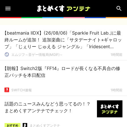
【beatmania IIDX】(26/08/06)「Sparkle Fruit Lab.｣に最
終ルームが追加！ 追加楽曲に「サタデーナイト⭐︎ギャロッ
プ」「じぇりー じゅえる ジャングル」「Iridescent
Memories」が登場！！
エムジフ～音ゲー情報局(MGIF)～
1時間前
【朗報】Switch2版『FF14』ロードが長くなる不具合の修
正パッチを本日配信
SWITCH速報
1時間前
話題のニュースみんなどう思ってるの！？
まとめくすアンテナでチェック！
まとめくすアンテナ
おすすめ