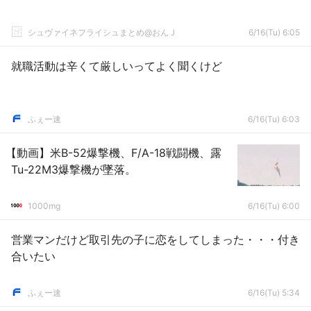
シュヴァイネフライシュまとめ@おんＪ
6/16(Tu) 6:05
就職活動は辛くて厳しいってよく聞くけど
ふぇー速
6/16(Tu) 6:03
【動画】米B-52爆撃機、F/A-18戦闘機、露
Tu-22M3爆撃機が墜落。
1000mg
6/16(Tu) 6:00
営業マンだけど取引先の子に恋をしてしまった・・・付き
合いたい
ふぇー速
6/16(Tu) 5:34