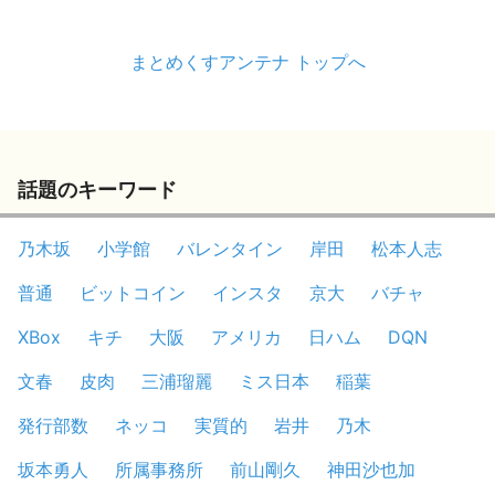
まとめくすアンテナ トップへ
話題のキーワード
乃木坂
小学館
バレンタイン
岸田
松本人志
普通
ビットコイン
インスタ
京大
バチャ
XBox
キチ
大阪
アメリカ
日ハム
DQN
文春
皮肉
三浦瑠麗
ミス日本
稲葉
発行部数
ネッコ
実質的
岩井
乃木
坂本勇人
所属事務所
前山剛久
神田沙也加