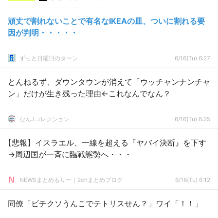
頑丈で割れないことで有名なIKEAの皿、ついに割れる要
因が判明・・・・・
ずっと日曜日のターン
6/16(Tu) 6:27
とんねるず、ダウンタウンが消えて「ウッチャンナンチャ
ン」だけが生き残った理由←これなんでなん？
なんJコレクション
6/16(Tu) 6:25
【悲報】イスラエル、一線を超える『ヤバイ決断』を下す
→周辺国が一斉に臨戦態勢へ・・・
NEWSまとめもりー｜2chまとめブログ
6/16(Tu) 6:12
同僚「ビチクソうんこでテトリスせん？」ワイ「！！」