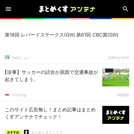
第18回 レパードステークス(GⅢ).第61回 CBC賞(GⅢ)
NaNじぇい
8/8(Sa) 6:00
【珍事】サッカーの試合が原因で交通事故が
起きてしまう。
1000mg
1時間前
このサイト広告無し！まとめ記事はまとめ
くすアンテナでチェック！
まとめくすアンテナ
おすすめ