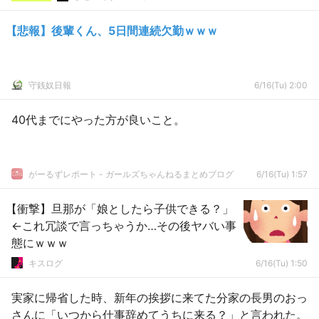
【悲報】後輩くん、5日間連続欠勤ｗｗｗ
守銭奴日報
6/16(Tu) 2:00
40代までにやった方が良いこと。
がーるずレポート - ガールズちゃんねるまとめブログ
6/16(Tu) 1:57
【衝撃】旦那が「娘としたら子供できる？」
←これ冗談で言っちゃうか…その後ヤバい事
態にｗｗｗ
キスログ
6/16(Tu) 1:50
実家に帰省した時、新年の挨拶に来てた分家の長男のおっ
さんに「いつから仕事辞めてうちに来る？」と言われた。