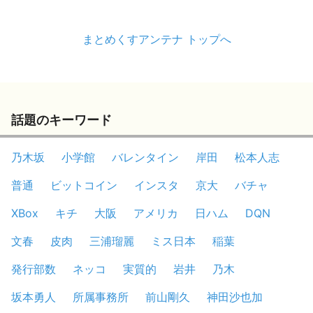
まとめくすアンテナ トップへ
話題のキーワード
乃木坂
小学館
バレンタイン
岸田
松本人志
普通
ビットコイン
インスタ
京大
バチャ
XBox
キチ
大阪
アメリカ
日ハム
DQN
文春
皮肉
三浦瑠麗
ミス日本
稲葉
発行部数
ネッコ
実質的
岩井
乃木
坂本勇人
所属事務所
前山剛久
神田沙也加