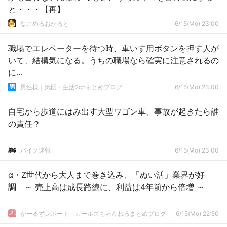
と・・・【再】
なごめるおかると
6/15(Mo) 23:00
職場でエレベーターを待つ時、車いす用ボタンを押す人が
いて、結構気になる。うちの職場なら確実に注意されるの
に…
男性様｜気団・生活2chまとめブログ
6/15(Mo) 23:00
自宅から歩道にはみ出す大型ワゴン車、事故が起きたら誰
の責任？
バイク速報
6/15(Mo) 23:00
α・Z世代から大人まで巻き込み、「ぬい活」業界が好
調 ～ 売上高は成長路線に、利益は4年前から倍増 ～
がーるずレポート - ガールズちゃんねるまとめブログ
6/15(Mo) 22:50