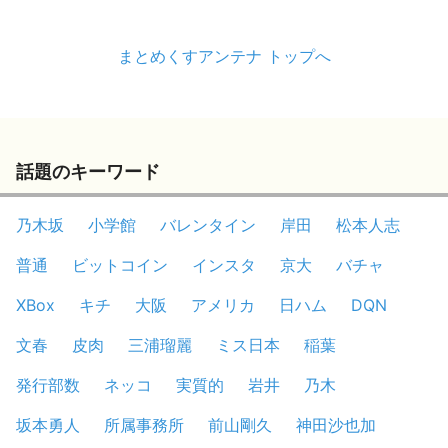
まとめくすアンテナ トップへ
話題のキーワード
乃木坂
小学館
バレンタイン
岸田
松本人志
普通
ビットコイン
インスタ
京大
バチャ
XBox
キチ
大阪
アメリカ
日ハム
DQN
文春
皮肉
三浦瑠麗
ミス日本
稲葉
発行部数
ネッコ
実質的
岩井
乃木
坂本勇人
所属事務所
前山剛久
神田沙也加