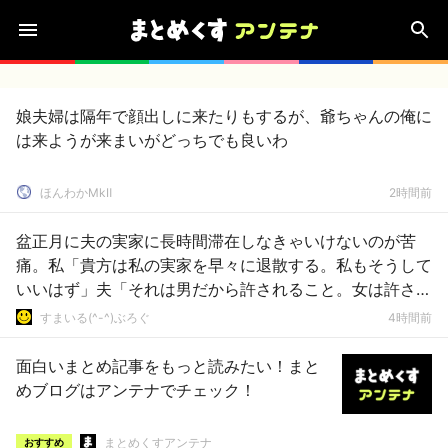
娘夫婦は隔年で顔出しに来たりもするが、爺ちゃんの俺に
は来ようが来まいがどっちでも良いわ
ほんわかMkⅡ
2時間前
盆正月に夫の実家に長時間滞在しなきゃいけないのが苦
痛。私「貴方は私の実家を早々に退散する。私もそうして
いいはず」夫「それは男だから許されること。女は許され
ない」
すまいる(^-^)ぶろぐ
4時間前
面白いまとめ記事をもっと読みたい！まと
めブログはアンテナでチェック！
まとめくすアンテナ
おすすめ