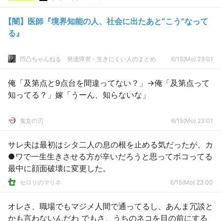
【闇】医師『境界知能の人、社会に出たあと”こう”なって
る』
凹凸ちゃんねる 発達障害・生きにくい人のまとめ
6/15(Mo) 23:01
俺「及第点と9点台を間違ってない？」→俺「及第点って
知ってる？」嫁「うーん、知らないな」
鬼女の刃
6/15(Mo) 23:01
サレ夫は最初はシタ二人の息の根を止める気だったが、カ
●ワで一生生きさせる方が辛いだろうと思ってボコってる
最中に顔面破壊に変更した。
セロリのマリネ
6/15(Mo) 23:00
オレさ、職場でもマジメ人間で通ってるし、あんま冗談と
かも言わないんだわ でもさ、うちのネコを目の前にする